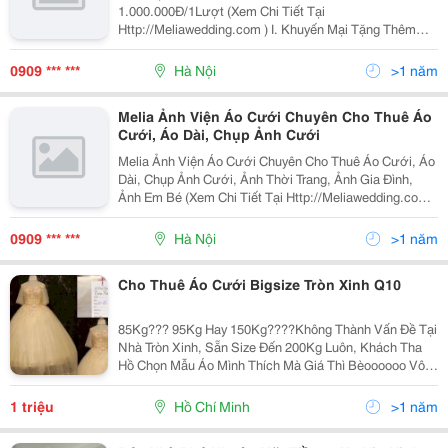
1.000.000Đ/1Lượt (Xem Chi Tiết Tại
Http://Meliawedding.com ) I. Khuyến Mại Tặng Thêm
Với Khách Hàng - Khách Hàng Chụp Ảnh Trong Khoảng
Thời Gian Từ Thứ 2 Đến Thứ 6 Được Giảm 5% Tổng
0909 *** ***
Hà Nội
>1 năm
Gói Dịch Vụ
Melia Ảnh Viện Áo Cưới Chuyên Cho Thuê Áo
Cưới, Áo Dài, Chụp Ảnh Cưới
Melia Ảnh Viện Áo Cưới Chuyên Cho Thuê Áo Cưới, Áo
Dài, Chụp Ảnh Cưới, Ảnh Thời Trang, Ảnh Gia Đình,
Ảnh Em Bé (Xem Chi Tiết Tại Http://Meliawedding.com )
I. Khuyến Mại Tặng Thêm Với Khách Hàng - Khách
Hàng Chụp Ảnh Trong Khoảng Thời Gian Từ Th
0909 *** ***
Hà Nội
>1 năm
Cho Thuê Áo Cưới Bigsize Tròn Xinh Q10
85Kg??? 95Kg Hay 150Kg????Không Thành Vấn Đề Tại
Nhà Tròn Xinh, Sẵn Size Đến 200Kg Luôn, Khách Tha
Hồ Chọn Mẫu Áo Mình Thích Mà Giá Thì Bèoooooo Vô
Tận Luôn. Chưa Đến 800K/Sore Chương Trình Khuyến
Mãi Của Tròn Xinh Vẫn Áp Dụng Nha. Áo Cưới
1 triệu
Hồ Chí Minh
>1 năm
Bigsize...