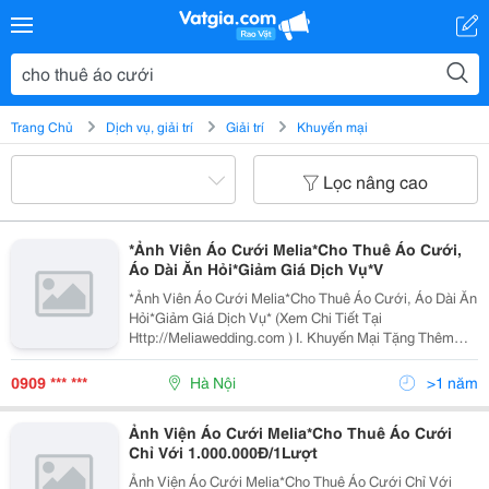
Trang Chủ
Dịch vụ, giải trí
Giải trí
Khuyến mại
Lọc nâng cao
*Ảnh Viên Áo Cưới Melia*Cho Thuê Áo Cưới,
Áo Dài Ăn Hỏi*Giảm Giá Dịch Vụ*V
*Ảnh Viên Áo Cưới Melia*Cho Thuê Áo Cưới, Áo Dài Ăn
Hỏi*Giảm Giá Dịch Vụ* (Xem Chi Tiết Tại
Http://Meliawedding.com ) I. Khuyến Mại Tặng Thêm
Với Khách Hàng - Khách Hàng Chụp Ảnh Trong Khoảng
Thời Gian Từ Thứ 2 Đến Thứ 6 Được Giảm 5% Tổng
0909 *** ***
Hà Nội
>1 năm
Gói
Ảnh Viện Áo Cưới Melia*Cho Thuê Áo Cưới
Chỉ Với 1.000.000Đ/1Lượt
Ảnh Viện Áo Cưới Melia*Cho Thuê Áo Cưới Chỉ Với