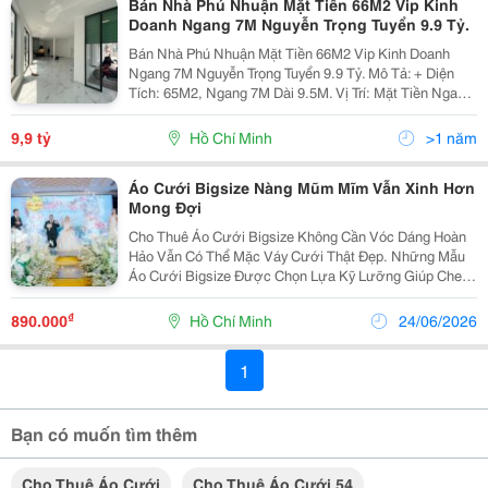
Bán Nhà Phú Nhuận Mặt Tiền 66M2 Vip Kinh
Doanh Ngang 7M Nguyễn Trọng Tuyển 9.9 Tỷ.
Bán Nhà Phú Nhuận Mặt Tiền 66M2 Vip Kinh Doanh
Ngang 7M Nguyễn Trọng Tuyển 9.9 Tỷ. Mô Tả: + Diện
Tích: 65M2, Ngang 7M Dài 9.5M. Vị Trí: Mặt Tiền Ngang
Khủng Đang Cho Thuê Áo Cưới 35 Triệu/Tháng Thời
Hạn 3 Năm. Mô Tả: Phù Hợp Kinh Doanh Các...
9,9 tỷ
Hồ Chí Minh
>1 năm
Áo Cưới Bigsize Nàng Mũm Mĩm Vẫn Xinh Hơn
Mong Đợi
Cho Thuê Áo Cưới Bigsize Không Cần Vóc Dáng Hoàn
Hảo Vẫn Có Thể Mặc Váy Cưới Thật Đẹp. Những Mẫu
Áo Cưới Bigsize Được Chọn Lựa Kỹ Lưỡng Giúp Che
Khuyết Điểm, Tôn Dáng Và Giúp Cô Dâu Tự Tin Hơn Khi
Bước Vào Lễ Đường. Form Đẹp, Dễ Mặc, Lên Ảnh...
₫
890.000
Hồ Chí Minh
24/06/2026
1
Bạn có muốn tìm thêm
Cho Thuê Áo Cưới
Cho Thuê Áo Cưới 54