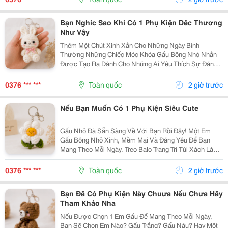
Bông...
Bạn Nghic Sao Khi Có 1 Phụ Kiện Dêc Thương
Như Vậy
Thêm Một Chút Xinh Xắn Cho Những Ngày Bình
Thường Những Chiếc Móc Khóa Gấu Bông Nhỏ Nhắn
Được Tạo Ra Dành Cho Những Ai Yêu Thích Sự Đáng
Yêu Và Những Món Đồ Có Dấu Ấn Riêng. Từ Chiếc Balo
Đi Học, Túi Xách Đi Chơi Đến Chùm Chìa Khóa Quen
0376 *** ***
Toàn quốc
2 giờ trước
Thuộc,...
Nếu Bạn Muốn Có 1 Phụ Kiện Siêu Cute
Gấu Nhỏ Đã Sẵn Sàng Về Với Bạn Rồi Đây! Một Em
Gấu Bông Nhỏ Xinh, Mềm Mại Và Đáng Yêu Để Bạn
Mang Theo Mỗi Ngày. Treo Balo Trang Trí Túi Xách Làm
Móc Khóa Tặng Người Bạn Yêu Quý
Gocnhohandmade.com Không Cần Quá Nhiều Phụ
0376 *** ***
Toàn quốc
2 giờ trước
Kiện, Chỉ Một Em Gấu...
Bạn Đã Có Phụ Kiện Này Chuưa Nếu Chưa Hãy
Tham Khảo Nha
Nếu Được Chọn 1 Em Gấu Để Mang Theo Mỗi Ngày,
Bạn Sẽ Chọn Em Nào? Gấu Trắng? Gấu Nâu? Hay Một