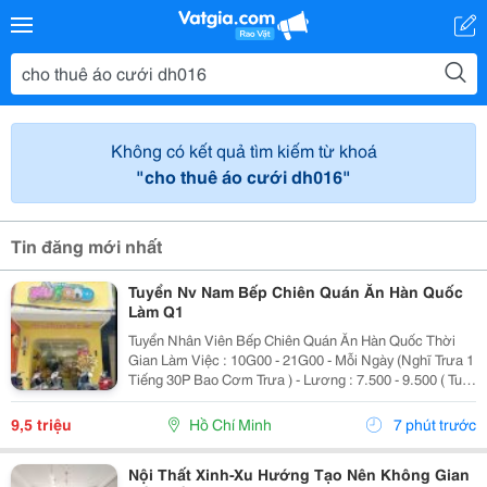
Không có kết quả tìm kiếm từ khoá
"cho thuê áo cưới dh016"
Tin đăng mới nhất
Tuyển Nv Nam Bếp Chiên Quán Ăn Hàn Quốc
Làm Q1
Tuyển Nhân Viên Bếp Chiên Quán Ăn Hàn Quốc Thời
Gian Làm Việc : 10G00 - 21G00 - Mỗi Ngày (Nghĩ Trưa 1
Tiếng 30P Bao Cơm Trưa ) - Lương : 7.500 - 9.500 ( Tuỳ
Theo Năng Lực ) Mô Tả Công Việc: - Bếp Chiên : Sử
Dụng Được Chảo Non Biết Chiên...
9,5 triệu
Hồ Chí Minh
7 phút trước
Nội Thất Xinh-Xu Hướng Tạo Nên Không Gian