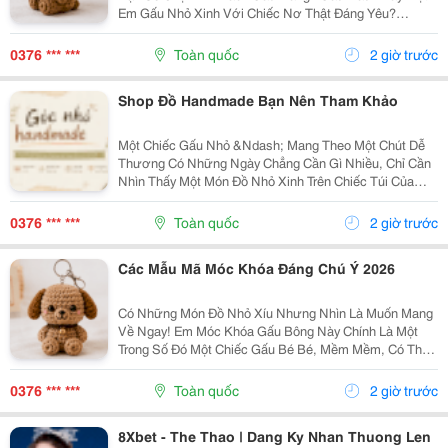
Em Gấu Nhỏ Xinh Với Chiếc Nơ Thật Đáng Yêu?
Những Chiếc Móc Khóa Gấu Bông Không Chỉ Là Phụ
Kiện Treo Túi Mà Còn Là Một Cách Để Bạn Thêm Chút
0376 *** ***
Toàn quốc
2 giờ trước
Cá Tính Vào...
Shop Đồ Handmade Bạn Nên Tham Khảo
Một Chiếc Gấu Nhỏ &Ndash; Mang Theo Một Chút Dễ
Thương Có Những Ngày Chẳng Cần Gì Nhiều, Chỉ Cần
Nhìn Thấy Một Món Đồ Nhỏ Xinh Trên Chiếc Túi Của
Mình Cũng Đủ Thấy Vui Rồi Những Em Móc Khóa Gấu
Bông Được Làm Với Kiểu Dáng Đáng Yêu, Nhỏ Gọn,
0376 *** ***
Toàn quốc
2 giờ trước
Thích...
Các Mẫu Mã Móc Khóa Đáng Chú Ý 2026
Có Những Món Đồ Nhỏ Xíu Nhưng Nhìn Là Muốn Mang
Về Ngay! Em Móc Khóa Gấu Bông Này Chính Là Một
Trong Số Đó Một Chiếc Gấu Bé Bé, Mềm Mềm, Có Thể
Treo Trên Balo, Túi Xách Hay Chìa Khóa. Mỗi Lần Nhìn
Thấy Lại Thấy Chiếc Túi Của Mình Đáng Yêu Hơn Một...
0376 *** ***
Toàn quốc
2 giờ trước
8Xbet - The Thao | Dang Ky Nhan Thuong Len