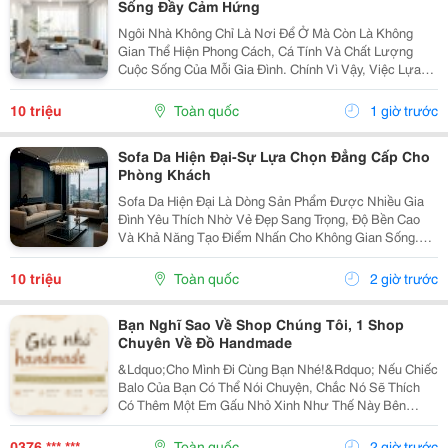
Sống Đầy Cảm Hứng
Ngôi Nhà Không Chỉ Là Nơi Để Ở Mà Còn Là Không
Gian Thể Hiện Phong Cách, Cá Tính Và Chất Lượng
Cuộc Sống Của Mỗi Gia Đình. Chính Vì Vậy, Việc Lựa
Chọn Nội Thất Xinh Đang Trở Thành Xu Hướng Được
Nhiều Người Quan Tâm Khi Muốn Biến Không Gian
10 triệu
Toàn quốc
1 giờ trước
Sống Trở...
Sofa Da Hiện Đại-Sự Lựa Chọn Đẳng Cấp Cho
Phòng Khách
Sofa Da Hiện Đại Là Dòng Sản Phẩm Được Nhiều Gia
Đình Yêu Thích Nhờ Vẻ Đẹp Sang Trọng, Độ Bền Cao
Và Khả Năng Tạo Điểm Nhấn Cho Không Gian Sống.
Với Thiết Kế Tinh Tế Cùng Chất Liệu Da Cao Cấp, Sofa
Không Chỉ Mang Lại Cảm Giác Thoải Mái Mà Còn Thể...
10 triệu
Toàn quốc
2 giờ trước
Bạn Nghĩ Sao Về Shop Chúng Tôi, 1 Shop
Chuyên Về Đồ Handmade
&Ldquo;Cho Mình Đi Cùng Bạn Nhé!&Rdquo; Nếu Chiếc
Balo Của Bạn Có Thể Nói Chuyện, Chắc Nó Sẽ Thích
Có Thêm Một Em Gấu Nhỏ Xinh Như Thế Này Bên
Cạnh. Từ Những Buổi Đi Học, Đi Làm, Đi Cà Phê Hay
Những Chuyến Đi Chơi Cuối Tuần, Em Móc Khóa Gấu
0376 *** ***
Toàn quốc
2 giờ trước