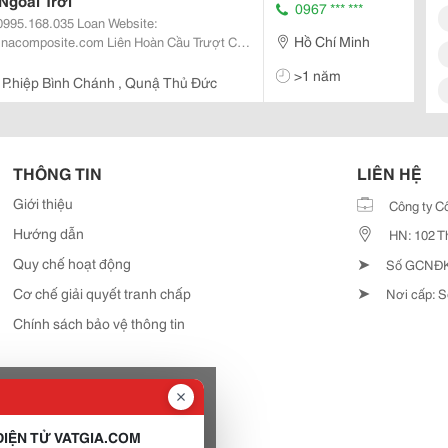
Ngoài Trời
0967 *** ***
Hồ Chí Minh
om Liên Hoàn Cầu Trượt Có
Thẳng, Máng Xoắn, Máng Đôi... Liên
>1 năm
 P.hiệp Bình Chánh , Qunậ Thủ Đức
THÔNG TIN
LIÊN HỆ
Giới thiệu
Công ty C
Hướng dẫn
HN: 102 T
➤
Quy chế hoạt động
Số GCNĐKD
➤
Cơ chế giải quyết tranh chấp
Nơi cấp: S
Chính sách bảo vệ thông tin
IỆN TỬ VATGIA.COM