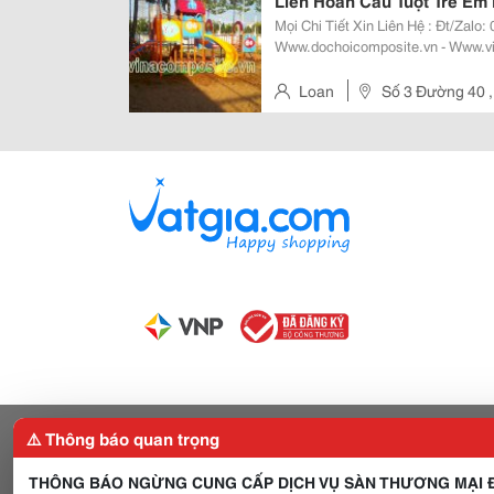
Liên Hoàn Cầu Tuột Trẻ Em 
Mọi Chi Tiết Xin Liên Hệ : Đt/Zalo: 0995.168.035 Loan Website:
Www.dochoicomposite.vn - Www.vinacomposite.c
Nhiều Dạng Chơi Kết Hợp Các Máng 
Hoàn Cầu Tuột Trẻ Em Ngoài Trời
Loan
Số 3 Đường 40 ,
⚠️ Thông báo quan trọng
THÔNG BÁO NGỪNG CUNG CẤP DỊCH VỤ SÀN THƯƠNG MẠI Đ