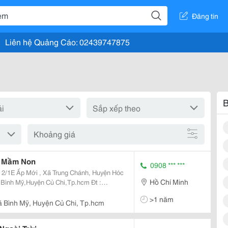
Đăng tin
Liên hệ Quảng Cáo: 02439747875
B
Khoảng giá
t Mầm Non
0908 *** ***
Hồ Chí Minh
>1 năm
.vn Email:maivo03.Vananh@
ã Bình Mỹ, Huyện Củ Chi, Tp.hcm