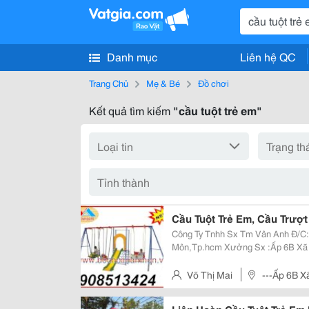
Danh mục
Liên hệ QC
Trang Chủ
Mẹ & Bé
Đồ chơi
Kết quả tìm kiếm
"cầu tuột trẻ em"
Cầu Tuột Trẻ Em, Cầu Trượ
Công Ty Tnhh Sx Tm Vân Anh Đ/C: 2/1E Ấp Mới , Xã Trung Chánh, Huyện Hóc
Môn,Tp.hcm Xưởng Sx :Ấp 6B Xã Bình Mỹ,Huyện Củ Chi,Tp.hcm Đt :
0908513424 Fax:0839757638 Website: Www:dochoimamnon.com
Www:dochoimamnon
Võ Thị Mai
---Ấp 6B X