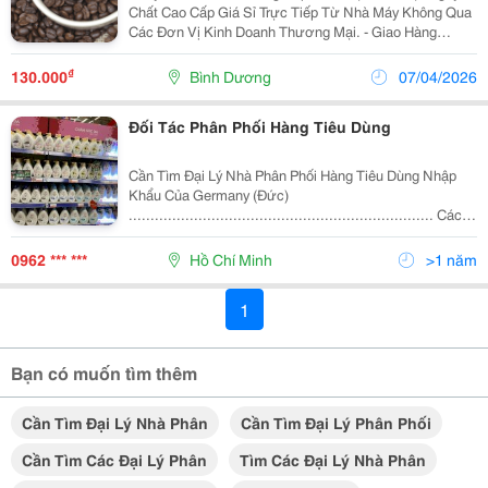
Chất Cao Cấp Giá Sỉ Trực Tiếp Từ Nhà Máy Không Qua
Các Đơn Vị Kinh Doanh Thương Mại. - Giao Hàng
Nhanh Toàn Quốc. - Test Mẫu Free. - Cần Tìm Đại Lý -
Nhà Phân Phối Cấp 1 Tại Sài Gòn - Long An - Bình...
₫
130.000
Bình Dương
07/04/2026
Đối Tác Phân Phối Hàng Tiêu Dùng
Cần Tìm Đại Lý Nhà Phân Phối Hàng Tiêu Dùng Nhập
Khẩu Của Germany (Đức)
...................................................................... Các
Danh Mục Mặt Hàng Tiêu Dùng Thiết Yếu Hiện Tại Đang
Có Cửa Hàng : Bao Gồm Các Sản Phẩm Làm Sạch Như
0962 *** ***
Hồ Chí Minh
>1 năm
Bột...
1
Bạn có muốn tìm thêm
Cần Tìm Đại Lý Nhà Phân
Cần Tìm Đại Lý Phân Phối
Cần Tìm Các Đại Lý Phân
Tìm Các Đại Lý Nhà Phân