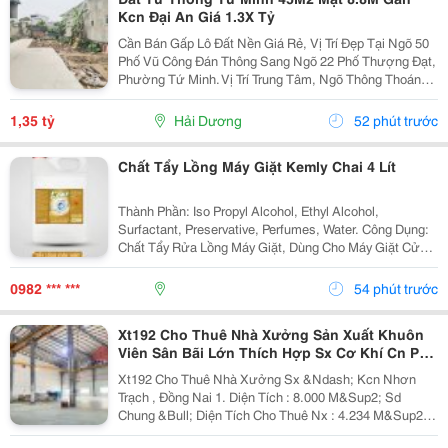
Kcn Đại An Giá 1.3X Tỷ
Cần Bán Gấp Lô Đất Nền Giá Rẻ, Vị Trí Đẹp Tại Ngõ 50
Phố Vũ Công Đán Thông Sang Ngõ 22 Phố Thượng Đạt,
Phường Tứ Minh. Vị Trí Trung Tâm, Ngõ Thông Thoáng,
Bán Kính 300M Đầy Đủ Chợ Dân Sinh, Trường Học Các
Cấp Và Khu Công Nghiệp Đại An. Khu Vực Dân...
1,35 tỷ
Hải Dương
52 phút trước
Chất Tẩy Lồng Máy Giặt Kemly Chai 4 Lít
Thành Phần: Iso Propyl Alcohol, Ethyl Alcohol,
Surfactant, Preservative, Perfumes, Water. Công Dụng:
Chất Tẩy Rửa Lồng Máy Giặt, Dùng Cho Máy Giặt Cửa
Trên, Máy Giặt Cửa Trước. Cách Dùng: Sử Dụng Từ 5-
10 Gam/Lít. Nếu Máy Giặt 7 Kg Thì Chọn Mức...
0982 *** ***
54 phút trước
Xt192 Cho Thuê Nhà Xưởng Sản Xuất Khuôn
Viên Sân Bãi Lớn Thích Hợp Sx Cơ Khí Cn Phụ
Trợ
Xt192 Cho Thuê Nhà Xưởng Sx &Ndash; Kcn Nhơn
Trạch , Đồng Nai 1. Diện Tích : 8.000 M&Sup2; Sd
Chung &Bull; Diện Tích Cho Thuê Nx : 4.234 M&Sup2; (
58M X 73M ) &Bull; Văn Phòng 100 M&Sup2; Trong