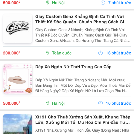
Quần Jean, Quần Short Đều Đẹp. Phù Hợp...
₫
500.000
Hà Nội
7 phút trước
Giày Custom Genz Khẳng Định Cá Tính Với
Thiết Kế Độc Quyền, Chuẩn Phong Cách Giới
Trẻ
Giày Custom Genz &Ndash; Khẳng Định Cá Tính Với
Thiết Kế Độc Quyền, Chuẩn Phong Cách Giới Trẻ Giày
Custom Genz &Ndash; Xu Hướng Thời Trang Cá Nhân
Hóa Dẫn Đầu Năm 2026 Trong Thời Đại Mà Thời Trang
Không Còn Chỉ Dừng Lại Ở Việc Mặc Đẹp, Việc Thể...
₫
200.000
Toàn quốc
16 phút trước
Dép Xỏ Ngón Nữ Thời Trang Cao Cấp
Dép Xỏ Ngón Nữ Thời Trang &Ndash; Mẫu Mới 2026
Bạn Đang Tìm Một Đôi Dép Vừa Đẹp, Vừa Thoải Mái Để
Đi Hàng Ngày? Dép Xỏ Ngón Nữ Là Lựa Chọn Phù Hợp
Cho Những Ngày Đi Chơi, Đi Biển, Dạo Phố Hoặc Sử
Dụng Thường Xuyên. ✅ Thiết Kế Thanh Lịch, Trẻ...
₫
500.000
Hà Nội
16 phút trước
Xt191 Cho Thuê Xưởng Sản Xuất, Khung Thép
Lớn, Xưởng Mới Tối Ưu Hóa Chi Phí Đầu Tư
Sx
Xt191 Nhà Xưởng Mới. Kcn Dầu Giây (Đồng Nai) ; Nhà