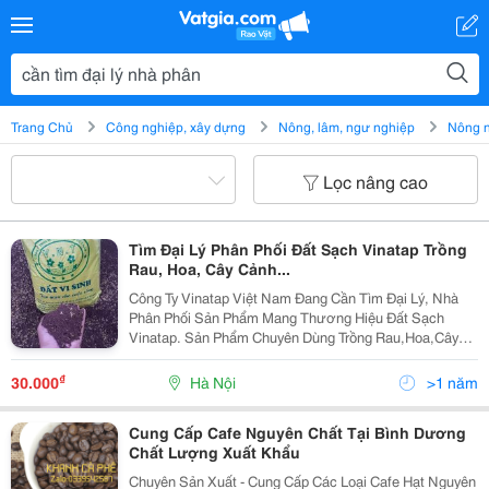
Trang Chủ
Công nghiệp, xây dựng
Nông, lâm, ngư nghiệp
Nông 
Lọc nâng cao
Tìm Đại Lý Phân Phối Đất Sạch Vinatap Trồng
Rau, Hoa, Cây Cảnh...
Công Ty Vinatap Việt Nam Đang Cần Tìm Đại Lý, Nhà
Phân Phối Sản Phẩm Mang Thương Hiệu Đất Sạch
Vinatap. Sản Phẩm Chuyên Dùng Trồng Rau,Hoa,Cây
Cảnh...trên Phạm Vi Toàn Quốc ! Quý Tổ Chức Cá Nhân
Có Nhu Cầu Làm Đại Lý Phân Phối Sản Phẩm Xin Liên
₫
30.000
Hà Nội
>1 năm
Hệ
Cung Cấp Cafe Nguyên Chất Tại Bình Dương
Chất Lượng Xuất Khẩu
Chuyên Sản Xuất - Cung Cấp Các Loại Cafe Hạt Nguyên