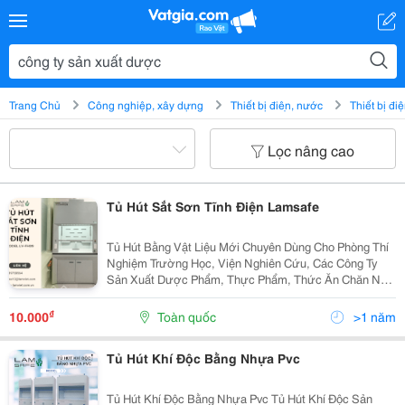
Trang Chủ
Công nghiệp, xây dựng
Thiết bị điện, nước
Thiết bị đi
Lọc nâng cao
Tủ Hút Sắt Sơn Tĩnh Điện Lamsafe
Tủ Hút Bằng Vật Liệu Mới Chuyên Dùng Cho Phòng Thí
Nghiệm Trường Học, Viện Nghiên Cứu, Các Công Ty
Sản Xuất Dược Phẩm, Thực Phẩm, Thức Ăn Chăn Nuôi
&Hellip; Sản Xuất: Công Ty Tnhh Thương Mại Khoa Học
Kỹ Thuật Lâm Việt Có 3 Model: - Lv-Fh09:...
₫
10.000
Toàn quốc
>1 năm
Tủ Hút Khí Độc Bằng Nhựa Pvc
Tủ Hút Khí Độc Bằng Nhựa Pvc Tủ Hút Khí Độc Sản