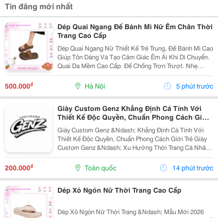
Tin đăng mới nhất
Dép Quai Ngang Đế Bánh Mì Nữ Êm Chân Thời
Trang Cao Cấp
Dép Quai Ngang Nữ Thiết Kế Trẻ Trung, Đế Bánh Mì Cao
Giúp Tôn Dáng Và Tạo Cảm Giác Êm Ái Khi Di Chuyển.
Quai Da Mềm Cao Cấp. Đế Chống Trơn Trượt. Nhẹ
Chân, Mang Cả Ngày Không Đau. Phối Đồ Với Váy,
Quần Jean, Quần Short Đều Đẹp. Phù Hợp...
₫
500.000
Hà Nội
5 phút trước
Giày Custom Genz Khẳng Định Cá Tính Với
Thiết Kế Độc Quyền, Chuẩn Phong Cách Giới
Trẻ
Giày Custom Genz &Ndash; Khẳng Định Cá Tính Với
Thiết Kế Độc Quyền, Chuẩn Phong Cách Giới Trẻ Giày
Custom Genz &Ndash; Xu Hướng Thời Trang Cá Nhân
Hóa Dẫn Đầu Năm 2026 Trong Thời Đại Mà Thời Trang
Không Còn Chỉ Dừng Lại Ở Việc Mặc Đẹp, Việc Thể...
₫
200.000
Toàn quốc
14 phút trước
Dép Xỏ Ngón Nữ Thời Trang Cao Cấp
Dép Xỏ Ngón Nữ Thời Trang &Ndash; Mẫu Mới 2026