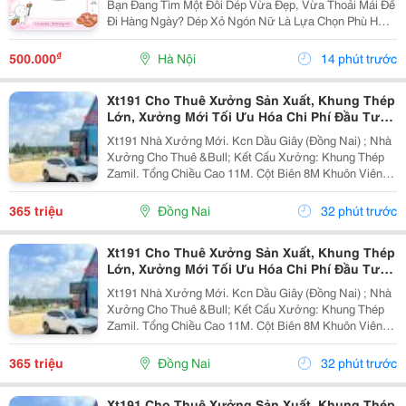
Bạn Đang Tìm Một Đôi Dép Vừa Đẹp, Vừa Thoải Mái Để
Đi Hàng Ngày? Dép Xỏ Ngón Nữ Là Lựa Chọn Phù Hợp
Cho Những Ngày Đi Chơi, Đi Biển, Dạo Phố Hoặc Sử
Dụng Thường Xuyên. ✅ Thiết Kế Thanh Lịch, Trẻ...
₫
500.000
Hà Nội
14 phút trước
Xt191 Cho Thuê Xưởng Sản Xuất, Khung Thép
Lớn, Xưởng Mới Tối Ưu Hóa Chi Phí Đầu Tư
Sx
Xt191 Nhà Xưởng Mới. Kcn Dầu Giây (Đồng Nai) ; Nhà
Xưởng Cho Thuê &Bull; Kết Cấu Xưởng: Khung Thép
Zamil. Tổng Chiều Cao 11M. Cột Biên 8M Khuôn Viên
4700M2 ( 42M X 112M ) &Bull; Dt Nx Sản Xuất : 38M X
91M ( 3480 M&Sup2; ) &Bull; Dt Văn Phòng...
365 triệu
Đồng Nai
32 phút trước
Xt191 Cho Thuê Xưởng Sản Xuất, Khung Thép
Lớn, Xưởng Mới Tối Ưu Hóa Chi Phí Đầu Tư
Sx
Xt191 Nhà Xưởng Mới. Kcn Dầu Giây (Đồng Nai) ; Nhà
Xưởng Cho Thuê &Bull; Kết Cấu Xưởng: Khung Thép
Zamil. Tổng Chiều Cao 11M. Cột Biên 8M Khuôn Viên
4700M2 ( 42M X 112M ) &Bull; Dt Nx Sản Xuất : 38M X
91M ( 3480 M&Sup2; ) &Bull; Dt Văn Phòng...
365 triệu
Đồng Nai
32 phút trước
Xt191 Cho Thuê Xưởng Sản Xuất, Khung Thép