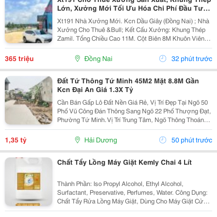
Lớn, Xưởng Mới Tối Ưu Hóa Chi Phí Đầu Tư
Sx
Xt191 Nhà Xưởng Mới. Kcn Dầu Giây (Đồng Nai) ; Nhà
Xưởng Cho Thuê &Bull; Kết Cấu Xưởng: Khung Thép
Zamil. Tổng Chiều Cao 11M. Cột Biên 8M Khuôn Viên
4700M2 ( 42M X 112M ) &Bull; Dt Nx Sản Xuất : 38M X
91M ( 3480 M&Sup2; ) &Bull; Dt Văn Phòng...
365 triệu
Đồng Nai
32 phút trước
Đất Tứ Thông Tứ Minh 45M2 Mặt 8.8M Gần
Kcn Đại An Giá 1.3X Tỷ
Cần Bán Gấp Lô Đất Nền Giá Rẻ, Vị Trí Đẹp Tại Ngõ 50
Phố Vũ Công Đán Thông Sang Ngõ 22 Phố Thượng Đạt,
Phường Tứ Minh. Vị Trí Trung Tâm, Ngõ Thông Thoáng,
Bán Kính 300M Đầy Đủ Chợ Dân Sinh, Trường Học Các
Cấp Và Khu Công Nghiệp Đại An. Khu Vực Dân...
1,35 tỷ
Hải Dương
50 phút trước
Chất Tẩy Lồng Máy Giặt Kemly Chai 4 Lít
Thành Phần: Iso Propyl Alcohol, Ethyl Alcohol,
Surfactant, Preservative, Perfumes, Water. Công Dụng:
Chất Tẩy Rửa Lồng Máy Giặt, Dùng Cho Máy Giặt Cửa
Trên, Máy Giặt Cửa Trước. Cách Dùng: Sử Dụng Từ 5-