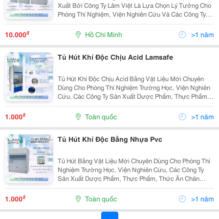
Xuất Bởi Công Ty Lâm Việt Là Lựa Chọn Lý Tưởng Cho
Phòng Thí Nghiệm, Viện Nghiên Cứu Và Các Công Ty
Sản Xuất Dược Phẩm, Thực Phẩm, Thức Ăn Chăn
Nuôi,&Hellip;. Cung Cấp Một Không Gian Làm Việc...
₫
10.000
Hồ Chí Minh
>1 năm
Tủ Hút Khí Độc Chịu Acid Lamsafe
Tủ Hút Khí Độc Chịu Acid Bằng Vật Liệu Mới Chuyên
Dùng Cho Phòng Thí Nghiệm Trường Học, Viện Nghiên
Cứu, Các Công Ty Sản Xuất Dược Phẩm, Thực Phẩm,
Thức Ăn Chăn Nuôi, &Hellip; Thông Tin Sản Phẩm: -
Toàn Bộ Phần Trong Tủ Bằng Vật Liệu Nhựa...
₫
1.000
Toàn quốc
>1 năm
Tủ Hút Khí Độc Bằng Nhựa Pvc
Tủ Hút Bằng Vật Liệu Mới Chuyên Dùng Cho Phòng Thí
Nghiệm Trường Học, Viện Nghiên Cứu, Các Công Ty
Sản Xuất Dược Phẩm, Thực Phẩm, Thức Ăn Chăn
Nuôi, &Hellip; Thông Tin Sản Phẩm: - Toàn Bộ Phần
Trong Tủ Bằng Vật Liệu Nhựa Pvc Chịu Dung Môi,
₫
1.000
Toàn quốc
>1 năm
Bazo,...