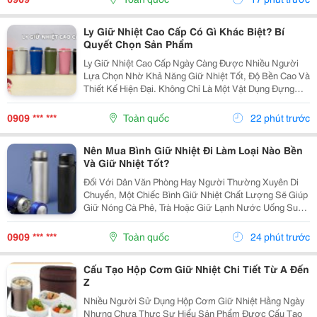
Cách Lựa...
Ly Giữ Nhiệt Cao Cấp Có Gì Khác Biệt? Bí
Quyết Chọn Sản Phẩm
Ly Giữ Nhiệt Cao Cấp Ngày Càng Được Nhiều Người
Lựa Chọn Nhờ Khả Năng Giữ Nhiệt Tốt, Độ Bền Cao Và
Thiết Kế Hiện Đại. Không Chỉ Là Một Vật Dụng Đựng
Nước, Sản Phẩm Còn Thể Hiện Phong Cách Sống Tiện
Nghi Và Góp Phần Nâng Cao Trải Nghiệm Trong Học
0909 *** ***
Toàn quốc
22 phút trước
Tập,...
Nên Mua Bình Giữ Nhiệt Đi Làm Loại Nào Bền
Và Giữ Nhiệt Tốt?
Đối Với Dân Văn Phòng Hay Người Thường Xuyên Di
Chuyển, Một Chiếc Bình Giữ Nhiệt Chất Lượng Sẽ Giúp
Giữ Nóng Cà Phê, Trà Hoặc Giữ Lạnh Nước Uống Suốt
Nhiều Giờ. Tuy Nhiên, Giữa Rất Nhiều Mẫu Mã Trên Thị
Trường, Không Ít Người Băn Khoăn Nên Mua Bình...
0909 *** ***
Toàn quốc
24 phút trước
Cấu Tạo Hộp Cơm Giữ Nhiệt Chi Tiết Từ A Đến
Z
Nhiều Người Sử Dụng Hộp Cơm Giữ Nhiệt Hằng Ngày
Nhưng Chưa Thực Sự Hiểu Sản Phẩm Được Cấu Tạo