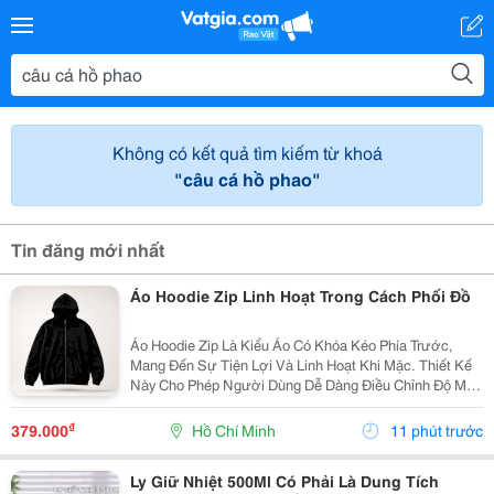
Không có kết quả tìm kiếm từ khoá
"câu cá hồ phao"
Tin đăng mới nhất
Áo Hoodie Zip Linh Hoạt Trong Cách Phối Đồ
Áo Hoodie Zip Là Kiểu Áo Có Khóa Kéo Phía Trước,
Mang Đến Sự Tiện Lợi Và Linh Hoạt Khi Mặc. Thiết Kế
Này Cho Phép Người Dùng Dễ Dàng Điều Chỉnh Độ Mở
Của Áo, Đồng Thời Có Thể Layer Với Nhiều Item Khác
Nhau. Hoodie Zip Có Thể Mặc Cùng Áo Thun Basic,...
₫
379.000
Hồ Chí Minh
11 phút trước
Ly Giữ Nhiệt 500Ml Có Phải Là Dung Tích