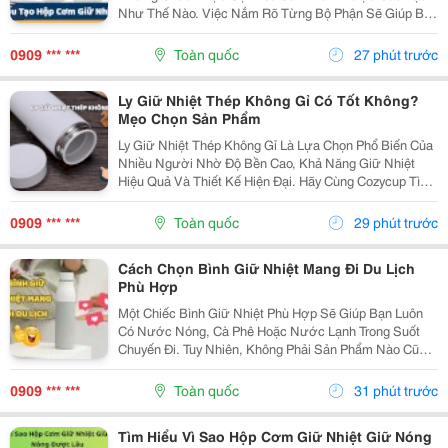
Như Thế Nào. Việc Nắm Rõ Từng Bộ Phận Sẽ Giúp Bạn
Sử Dụng Đúng Cách, Bảo Quản Tốt Hơn Và Dễ Dàng
Đánh Giá Chất Lượng Khi Chọn Mua. Hãy Cùng Tìm
0909 *** ***
Toàn quốc
27 phút trước
Hiểu Chi...
Ly Giữ Nhiệt Thép Không Gỉ Có Tốt Không?
Mẹo Chọn Sản Phẩm
Ly Giữ Nhiệt Thép Không Gỉ Là Lựa Chọn Phổ Biến Của
Nhiều Người Nhờ Độ Bền Cao, Khả Năng Giữ Nhiệt
Hiệu Quả Và Thiết Kế Hiện Đại. Hãy Cùng Cozycup Tìm
Hiểu Những Điểm Cần Biết Trước Khi Lựa Chọn Một
Chiếc Ly Giữ Nhiệt Thép Không Gỉ. 1. Vì Sao Ly...
0909 *** ***
Toàn quốc
29 phút trước
Cách Chọn Bình Giữ Nhiệt Mang Đi Du Lịch
Phù Hợp
Một Chiếc Bình Giữ Nhiệt Phù Hợp Sẽ Giúp Bạn Luôn
Có Nước Nóng, Cà Phê Hoặc Nước Lạnh Trong Suốt
Chuyến Đi. Tuy Nhiên, Không Phải Sản Phẩm Nào Cũng
Đáp Ứng Tốt Nhu Cầu Di Chuyển Và Sử Dụng Ngoài
Trời. Bài Viết Dưới Đây Sẽ Chia Sẻ Những Tiêu Chí
0909 *** ***
Toàn quốc
31 phút trước
Quan...
Tìm Hiểu Vì Sao Hộp Cơm Giữ Nhiệt Giữ Nóng