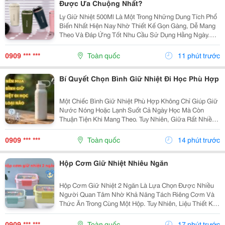
Được Ưa Chuộng Nhất?
Ly Giữ Nhiệt 500Ml Là Một Trong Những Dung Tích Phổ
Biến Nhất Hiện Nay Nhờ Thiết Kế Gọn Gàng, Dễ Mang
Theo Và Đáp Ứng Tốt Nhu Cầu Sử Dụng Hằng Ngày.
Vậy Ly Giữ Nhiệt 500Ml Có Những Ưu Điểm Gì Và Làm
Sao Để Chọn Được Sản Phẩm Chất Lượng? Hãy
0909 *** ***
Toàn quốc
11 phút trước
Cùng...
Bí Quyết Chọn Bình Giữ Nhiệt Đi Học Phù Hợp
Một Chiếc Bình Giữ Nhiệt Phù Hợp Không Chỉ Giúp Giữ
Nước Nóng Hoặc Lạnh Suốt Cả Ngày Học Mà Còn
Thuận Tiện Khi Mang Theo. Tuy Nhiên, Giữa Rất Nhiều
Mẫu Mã, Dung Tích Và Chất Liệu Trên Thị Trường,
Không Ít Người Băn Khoăn Nên Mua Bình Giữ Nhiệt Đi
0909 *** ***
Toàn quốc
14 phút trước
Học...
Hộp Cơm Giữ Nhiệt Nhiêu Ngăn
Hộp Cơm Giữ Nhiệt 2 Ngăn Là Lựa Chọn Được Nhiều
Người Quan Tâm Nhờ Khả Năng Tách Riêng Cơm Và
Thức Ăn Trong Cùng Một Hộp. Tuy Nhiên, Liệu Thiết Kế
Này Có Thực Sự Phù Hợp Với Nhu Cầu Sử Dụng Hằng
Ngày? Cùng Tìm Hiểu Những Ưu Điểm, Hạn Chế Và
0909 *** ***
Toàn quốc
17 phút trước