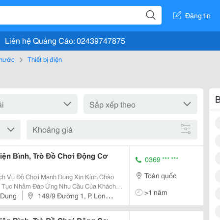
Đăng tin
Liên hệ Quảng Cáo: 02439747875
, nước
Thiết bị điện
B
Khoảng giá
iện Bình, Trò Đồ Chơi Động Cơ
0369 *** ***
Toàn quốc
ch Vụ Đồ Chơi Mạnh Dung Xin Kính Chào
ên Tục Nhằm Đáp Ứng Nhu Cầu Của Khách
>1 năm
Trò Chơi Phục Vụ Khu Vui Chơi Kinh Doanh
 Dung
149/9 Đường 1, P. Long
ng:...