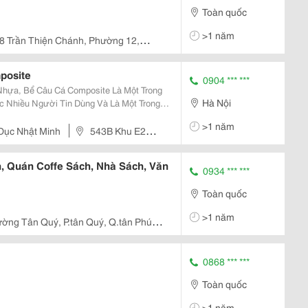
Toàn quốc
>1 năm
8 Trần Thiện Chánh, Phường 12,
posite
0904 *** ***
Hà Nội
Nhiều Người Tin Dùng Và Là Một Trong
osite Với
>1 năm
80Cm Nên Hồ...
 Dục Nhật Minh
543B Khu E2
n, Quán Coffe Sách, Nhà Sách, Văn
0934 *** ***
Toàn quốc
>1 năm
ờng Tân Quý, P.tân Quý, Q.tân Phú,
0868 *** ***
Toàn quốc
>1 năm