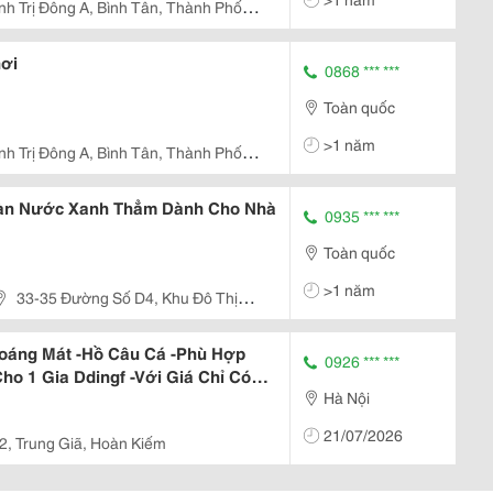
ình Trị Đông A, Bình Tân, Thành Phố
ơi
0868 *** ***
Toàn quốc
>1 năm
ình Trị Đông A, Bình Tân, Thành Phố
àn Nước Xanh Thẳm Dành Cho Nhà
0935 *** ***
Toàn quốc
>1 năm
33-35 Đường Số D4, Khu Đô Thị
, Quận 7, Tp. Hồ Chí Minh
hoáng Mát -Hồ Câu Cá -Phù Hợp
0926 *** ***
o 1 Gia Ddingf -Với Giá Chỉ Có
Hà Nội
 Thoáng
21/07/2026
2, Trung Giã, Hoàn Kiếm