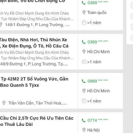
iện Bình, Trò Đồ Chơi Động Cơ
0369 *** ***
Toàn quốc
ch Vụ Đồ Chơi Mạnh Dung Xin Kính Chào
ên Tục Nhằm Đáp Ứng Nhu Cầu Của Khách
>1 năm
Trò Chơi Phục Vụ Khu Vui Chơi Kinh Doanh
149/1 Đường 1, P. Long Trường, Tp
ng:...
Tàu Điện, Nhà Hơi, Thú Nhún Xe
0369 *** ***
, Xe Điện Đụng, Ô Tô, Hồ Câu Cá
Hồ Chí Minh
ch Vụ Đồ Chơi Mạnh Dung Xin Kính Chào
ên Tục Nhằm Đáp Ứng Nhu Cầu Của Khách
>1 năm
Trò Chơi Phục Vụ Khu Vui Chơi Kinh Doanh
49/9 Đường 1, P. Long Trường, Tp
ng:...
 Tp 42M2 2T Sổ Vuông Vức, Gần
0969 *** ***
h Bao Quanh 5 Tỷxx
Hồ Chí Minh
>1 năm
Trần Văn Cẩn, Tân Thới Hoà,
 Cầu Chỉ 2,5Tr Cực Rẻ Ưu Tiên Các
0774 *** ***
ho Thuê Lâu Dài
Hà Nội