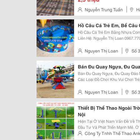
Nguyễn Trung Tuấn
H
Hồ Câu Cá Trẻ Em, Bể Câu 
Hồ Câu Cá Trẻ Em Bằng Nhựa Composite, B
Liên Hệ: Nguyễn Thị Loan 0967.770.918 Mail: Nhanvien032014
Web Tham Khảo: Vinacomposite.vn - Dochoic
(Bể Câu
Nguyen Thị Loan
Số 3
Q. Thủ Đức
Bán Đu Quay Ngựa, Đu Qu
Bán Đu Quay Ngựa, Đu Quay Đảo Máy Bay. Công Ty Chuyên 
Các Loại Đồ Chơi Khu Vui Chơi T
Điện Trẻ Em, Đu Quay Ngựa Treo 
Xe Lửa Điện, Nhà Hơi, Nhú Nhún Đ
Nguyen Thị Loan
Số 3
Q. Thủ Đức
Thiết Bị Thể Thao Ngoài Tr
Nội
Hiện Tại Ở Việt Nam Vấn Đề Về 
Đầu Tư Và Phát Triển Mạnh Mẽ. Ở 
Vườn Hoa Hay Các Tòa Nhà Văn P
Công Ty Tnhh Thể Thao Ank
Thể, Trường Học... Đều Được Đầu