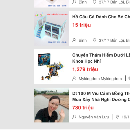
Bình
37/17 Bến Lội, B
Hồ Chí Minh
Hồ Câu Cá Dành Cho Bé Ch
15 triệu
Bình
37/17 Bến Lội, B
Hồ Chí Minh
Chuyến Thám Hiểm Dưới L
Khoa Học Nhí
1,279 triệu
Mykingdom Mykingdom
Mới Him Lam, Phường Tân Hưng
Dt 100 M Viu Cánh Đồng T
Mua Xây Nhà Nghỉ Dưỡng Ch
Hơn 700Tr Xx -Xung Quanh
730 triệu
Nguyễn Văn Lưu
19/1