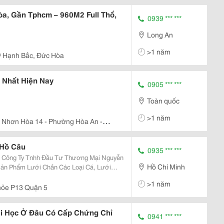
Đông, Hà Nội
a, Gần Tphcm – 960M2 Full Thổ,
0939 *** ***
Long An
>1 năm
ỹ Hạnh Bắc, Đức Hòa
 Nhất Hiện Nay
0905 *** ***
Toàn quốc
>1 năm
 Nhơn Hòa 14 - Phường Hòa An -
 Hồ Câu
0935 *** ***
ễn
Hồ Chí Minh
Sản Phẩm Lưới Chắn Các Loại Cá, Lưới
hắn Cá Có Công Dụng Phân Cách Cá Ở 2
>1 năm
 Loại Cá,...
hỏe P13 Quận 5
i Học Ở Đâu Có Cấp Chứng Chỉ
0941 *** ***