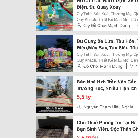
Hồ Câu Cá, Đảo Lượn, Xe Đ
Điện, Đu Quay Xoay
Cty Tnhh Sản Xuất Thương Mại Dị
Quý Khách. Thiết Kế Mẫu Mới Li
Hàng . Chuyên Sản Xuất Thiết Kế 
Cty Đồ Chơi Mạnh Dung
Mẫu Mã Đa Dạng...! Liên Hệ Đặt Hà
Thủ Đức
Đu Quay, Xe Lửa, Tàu Hỏa, 
Điện,Máy Bay, Tàu Siêu Tốc
Cty Tnhh Sản Xuất Thương Mại Dị
Quý Khách. Thiết Kế Mẫu Mới Li
Hàng . Chuyên Sản Xuất Thiết Kế 
Đồ Chơi Mạnh Dung
1
Mẫu Mã Đa Dạng...! Liên Hệ Đặt Hà
Thủ Đức
Bán Nhà Hxh Trần Văn Cẩn,
Trường Học, Nhiều Tiện Íc
5,5 tỷ
Nguyễn Phạm Hiếu Nghĩa
Tân Phú
Cho Thuê Phòng Trọ Tại Hà
Bạn Sinh Viên, Độc Thân C
2,5 triệu