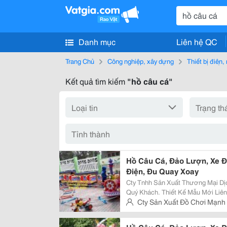
Danh mục
Liên hệ QC
Trang Chủ
Công nghiệp, xây dựng
Thiết bị điện
Kết quả tìm kiếm
"hồ câu cá"
Hồ Câu Cá, Đảo Lượn, Xe Đ
Điện, Đu Quay Xoay
Cty Tnhh Sản Xuất Thương Mại Dị
Quý Khách. Thiết Kế Mẫu Mới Li
Hàng . Chuyên Sản Xuất Thiết Kế 
Cty Sản Xuất Đồ Chơi Mạnh
Mẫu Mã Đa Dạng...! Liên Hệ Đặt Hà
Trường, Tp Thủ Đức