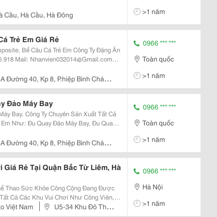
>1 năm
à Cầu, Hà Cầu, Hà Đông
Cá Trẻ Em Giá Rẻ
0966 *** ***
ể Câu Cá Trẻ Em Công Ty Đặng Ân
Toàn quốc
@Gmail.com
omposite.vn Hồ Câu Cá Trẻ Em
>1 năm
A Đường 40, Kp 8, P.hiệp Bình Chánh,
ay Đảo Máy Bay
0966 *** ***
Sản Xuất Tất Cả
Toàn quốc
rẻ Em Như: Đu Quay Đảo Máy Bay, Đu Quay
Thú, Đu Quay Cá Lượn, Hồ Câu Cá Nhựa ,
>1 năm
iện,
A Đường 40, Kp 8, P.hiệp Bình Chánh,
ời Giá Rẻ Tại Quận Bắc Từ Liêm, Hà
0966 *** ***
Hà Nội
Thể Thao Sức Khỏe Công Cộng Đang Được
Tất Cả Các Khu Vui Chơi Như Công Viên,
>1 năm
hòng, Khu Đô Thị, Chung Cư Đến Khu Tập
o Việt Nam
U5-34 Khu Đô Thị
 Tư Các...