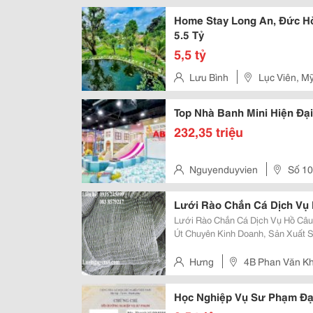
Mới Dương Nội, Yên Nghĩa, Hà 
Home Stay Long An, Đức Hò
5.5 Tỷ
5,5 tỷ
Lưu Bình
Lục Viên, M
Top Nhà Banh Mini Hiện Đại
232,35 triệu
Nguyenduyvien
Số 10
Quận Cẩm Lệ - Tp Đà Nãng
Lưới Rào Chắn Cá Dịch Vụ
Lưới Rào Chắn Cá Dịch Vụ Hồ Câu Công Ty Tnhh Đầu Tư Thương Mại Nguy
Út Chuyên Kinh Doanh, Sản Xuất 
Chắn Cá Cho Khách Hàng. Lưới C
Bên Sông, 2 Bên Ao Hoặc Chắn Các
Hưng
4B Phan Văn K
Học Nghiệp Vụ Sư Phạm Đạ