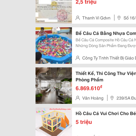
2,5 triệu
Thanh Vi Gdvn
Số 16/
Quận 10, Tp Hcm
Bể Câu Cá Bằng Nhựa Com
Bể Câu Cá Composite Hồ Câu Cá Nhựa, Bể Câu Cá Composite Là Một Trong
Những Dòng Sản Phẩm Đang Được 
Những Đồ Chơi Ưa Thích Của Trẻ Nhỏ. Được Làm Bằng Nhựa Comp
Đường Kích 120Cm Và Chiều Cao 
Công Ty Tnhh Thiết Bị Giáo
Tân Mai – Hoàng Mai – Hà Nội
Thiết Kế, Thi Công Thư Việ
Phòng Phẩm
₫
6.869.610
Vân Hoàng
239/5A Đư
Tp.hcm
Hồ Câu Cá Vui Chơi Cho Bé
5 triệu