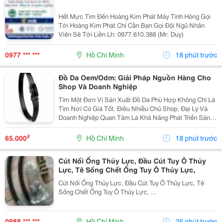
Hết Mực Tìm Đến Hoàng Kim Phát Máy Tính Hỏng Gọi
Tới Hoàng Kim Phát Chỉ Cần Bạn Gọi Đội Ngũ Nhân
Viên Sẽ Tới Liền Lh: 0977.610.388 (Mr: Duy)
0977 *** ***
Hồ Chí Minh
18 phút trước
Đồ Da Oem/Odm: Giải Pháp Nguồn Hàng Cho
Shop Và Doanh Nghiệp
Tìm Một Đơn Vị Sản Xuất Đồ Da Phù Hợp Không Chỉ Là
Tìm Nơi Có Giá Tốt. Điều Nhiều Chủ Shop, Đại Lý Và
Doanh Nghiệp Quan Tâm Là Khả Năng Phát Triển Sản
Phẩm, Duy Trì Nguồn Hàng Ổn Định Và Hỗ Trợ Lâu Dài.
Khi Làm Việc Trực Tiếp Với Đơn Vị Sản Xuất,...
₫
65.000
Hồ Chí Minh
18 phút trước
Cút Nối Ống Thủy Lực, Đầu Cút Tuy Ô Thủy
Lực, Tê Sống Chết Ống Tuy Ô Thủy Lực,
Cút Nối Ống Thủy Lực, Đầu Cút Tuy Ô Thủy Lực, Tê
Sống Chết Ống Tuy Ô Thủy Lực, ...
0988 *** ***
Hồ Chí Minh
25 phút trước