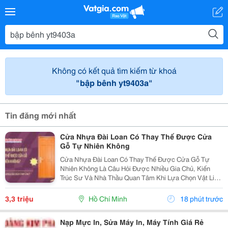
Không có kết quả tìm kiếm từ khoá
"bập bênh yt9403a"
Tin đăng mới nhất
Cửa Nhựa Đài Loan Có Thay Thế Được Cửa
Gỗ Tự Nhiên Không
Cửa Nhựa Đài Loan Có Thay Thế Được Cửa Gỗ Tự
Nhiên Không Là Câu Hỏi Được Nhiều Gia Chủ, Kiến
Trúc Sư Và Nhà Thầu Quan Tâm Khi Lựa Chọn Vật Liệu
Cửa Cho Các Công Trình Hiện Đại. Trong Bối Cảnh Giá
Gỗ Tự Nhiên Ngày Càng Cao, Khai Thác Gỗ Gây Áp
3,3 triệu
Hồ Chí Minh
18 phút trước
Lực Lên...
Nạp Mực In, Sửa Máy In, Máy Tính Giá Rẻ