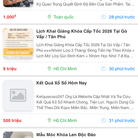
Kỳ Quan Trọng Quyết Định Độ Bền Của Sản Phẩm. Tai
Bàn Sắt (Hay Còn Gọi Là Tai Sắt Cho Bàn Ghế, Vấu Bàn
Sắt, Tai Khóa, Tai Khóa Sắt ) Chính Là Một...
₫
1.000
Toàn quốc
28 phút trước
Lịch Khai Giảng Khóa Cấp Tốc 2026 Tại Gò
Vấp / Tân Phú
Lịch Khai Giảng Khóa Cấp Tốc 2026 Tại Gò Vấp / Tân
Phú ≫≫≫Nhóm Lớp 3 Tháng/ Đóng Tiền Hp Theo Khóa +
Lịch Mở Lớp Gửi Đính Kèm + Nhóm Học Nhờ 7-8 Bạn/
Lớp + Giáo Trình Ielts Có Band Điểm Lộ Trình, Sách
Nước Ngoài Bám Sát + Chia Đều 4 Kỹ...
9 triệu
Hồ Chí Minh
30 phút trước
Kết Quả Xổ Số Hôm Nay
Ketquaxoso247.Org Là Website Cập Nhật Và Tra Cứu
Kết Quả Xổ Số Nhanh Chóng, Tiện Lợi. Người Dùng Có
Thể Theo Dõi Kqxs Miền Bắc, Miền Trung, Miền Nam,
Vietlott Trực Tiếp Theo Từng Ngày Với Thông Tin Chi
Tiết, Dễ Dàng Tìm Kiếm Và Tra Cứu Trên Nhiều...
500 triệu
Hồ Chí Minh
31 phút trước
Mẫu Móc Khóa Len Độc Đáo