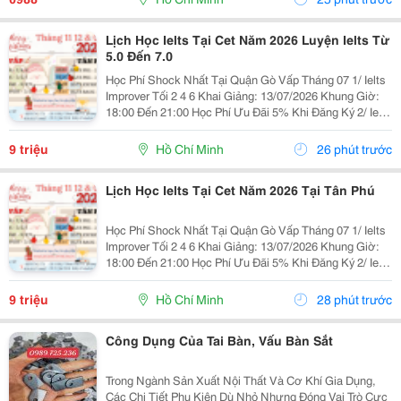
Lịch Học Ielts Tại Cet Năm 2026 Luyện Ielts Từ
5.0 Đến 7.0
Học Phí Shock Nhất Tại Quận Gò Vấp Tháng 07 1/ Ielts
Improver Tối 2 4 6 Khai Giảng: 13/07/2026 Khung Giờ:
18:00 Đến 21:00 Học Phí Ưu Đãi 5% Khi Đăng Ký 2/ Ielts
Basic Tối 3 5 7 Khai Giảng: 07//07/2026 Khung Giờ:
18:00 Đến 21:00 ...
9 triệu
Hồ Chí Minh
26 phút trước
Lịch Học Ielts Tại Cet Năm 2026 Tại Tân Phú
Học Phí Shock Nhất Tại Quận Gò Vấp Tháng 07 1/ Ielts
Improver Tối 2 4 6 Khai Giảng: 13/07/2026 Khung Giờ:
18:00 Đến 21:00 Học Phí Ưu Đãi 5% Khi Đăng Ký 2/ Ielts
Basic Tối 3 5 7 Khai Giảng: 07//07/2026 Khung Giờ:
18:00 Đến 21:00 ...
9 triệu
Hồ Chí Minh
28 phút trước
Công Dụng Của Tai Bàn, Vấu Bàn Sắt
Trong Ngành Sản Xuất Nội Thất Và Cơ Khí Gia Dụng,
Các Chi Tiết Phụ Kiện Dù Nhỏ Nhưng Đóng Vai Trò Cực