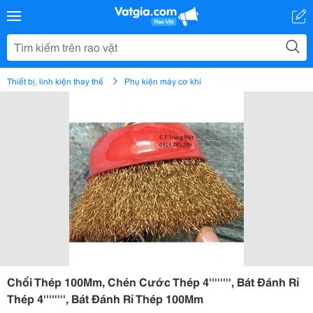
Thiết bị, linh kiện thay thế
Phụ kiện máy cơ khí
Chổi Thép 100Mm, Chén Cước Thép 4'''''''', Bát Đánh Rỉ
Thép 4'''''''', Bát Đánh Rỉ Thép 100Mm