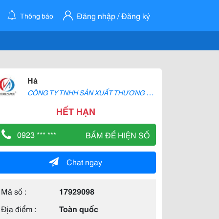
Đăng nhập / Đăng ký
Thông báo
Hà
C
ÔNG TY TNHH SẢN XUẤT THƯƠNG MẠI NHỰA VIỆT ÚC
HẾT HẠN
0923 *** ***
BẤM ĐỂ HIỆN SỐ
Chat ngay
Mã số :
17929098
Địa điểm :
Toàn quốc