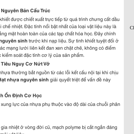
 Nguyên Bản Cấu Trúc
hiết được chiết xuất trực tiếp từ quá trình chưng cất dầu
hế nhiệt. Đặc tính nổi bật nhất của loại vật liệu này là
ắng mặt hoàn toàn của các tạp chất hóa học. Đây chính
nguyên sinh
trước khi nạp liệu. Sự tinh khiết tuyệt đối ở
các mạng lưới liên kết đan xen chặt chẽ, không có điểm
 kiểm soát đặc tính cơ lý của sản phẩm.
 Tiêu Nguy Cơ Nứt Vỡ
ựa thường bắt nguồn từ các lỗi kết cấu nội tại khi chịu
Hạt nhựa nguyên sinh
giải quyết triệt để vấn đề này
ính Ổn Định Cơ Học
xung lực của nhựa phụ thuộc vào độ dài của chuỗi phân
 gia nhiệt ở vòng đời cũ, mạch polyme bị cắt ngắn đáng
mỏi vật liệu.