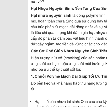
nứt vỡ?
Hạt Nhựa Nguyên Sinh: Nền Tảng Của Sự
Hạt nhựa nguyên sinh
là dòng polyme tinh k
mỏ, hoàn toàn chưa từng qua sử dụng hay tái c
cấu trúc phân tử mạch dài đồng nhất và sự v
là tiêu chí quan trọng khi đánh giá
hạt nhựa 
cấp độ phân tử đảm bảo vật liệu hình thành 
đứt gãy ngầm, tạo tiền đề vững chắc cho việc
Các Cơ Chế Giúp Nhựa Nguyên Sinh Triệt
Hiện tượng nứt vỡ (cracking) của sản phẩm nh
ứng suất cơ học hoặc ứng suất môi trường.
nhờ ba ưu thế kỹ thuật cốt lõi:
1. Chuỗi Polyme Mạch Dài Giúp Tối Ưu T
Độ bền kéo và khả năng hấp thụ năng lượng 
tử.
Hạn chế của nhựa tái sinh: Qua các chu kỳ
kể, khiến cấu trúc trở nên lỏng lẻo và dễ bị 