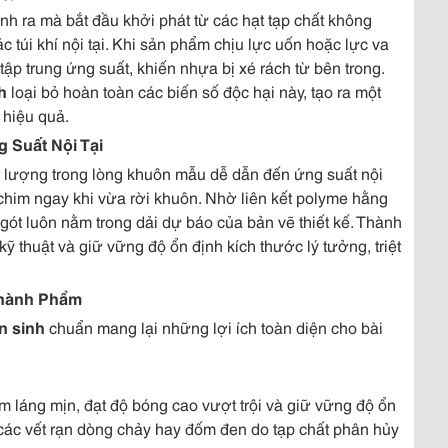
nh ra mà bắt đầu khởi phát từ các hạt tạp chất không
 túi khí nội tại. Khi sản phẩm chịu lực uốn hoặc lực va
m tập trung ứng suất, khiến nhựa bị xé rách từ bên trong.
h
loại bỏ hoàn toàn các biến số độc hại này, tạo ra một
 hiệu quả.
 Suất Nội Tại
t lượng trong lòng khuôn mẫu dễ dẫn đến ứng suất nội
n chim ngay khi vừa rời khuôn. Nhờ liên kết polyme hằng
gót luôn nằm trong dải dự báo của bản vẽ thiết kế. Thành
ỹ thuật và giữ vững độ ổn định kích thước lý tưởng, triệt
Thành Phẩm
n sinh
chuẩn mang lại những lợi ích toàn diện cho bài
 láng mịn, đạt độ bóng cao vượt trội và giữ vững độ ổn
các vết rạn dòng chảy hay đốm đen do tạp chất phân hủy