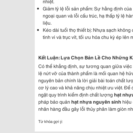
nhiệt.
Giảm tỷ lệ lỗi sản phẩm: Sự hằng định của
ngoại quan và lỗi cấu trúc, hạ thấp tỷ lệ h
liệu.
Kéo dài tuổi thọ thiết bị: Nhựa sạch khôn
tinh vi và trục vít, tối ưu hóa chu kỳ ép lên 
Kết Luận: Lựa Chọn Bản Lề Cho Những K
Có thể khẳng định, sự tương quan giữa việ
lệ nứt vỡ của thành phẩm là mối quan hệ hữu 
nguyên bản chính là lời giải bài toán chất 
cơ lý cao và khả năng chịu nhiệt ưu việt. Để
ngặt quy trình kiểm định chất lượng
hạt nhự
pháp bảo quản
hạt nhựa nguyên sinh
hiệu 
nhân hàng đầu gây lỗi thủy phân làm giòn nh
Từ khóa gợi ý: