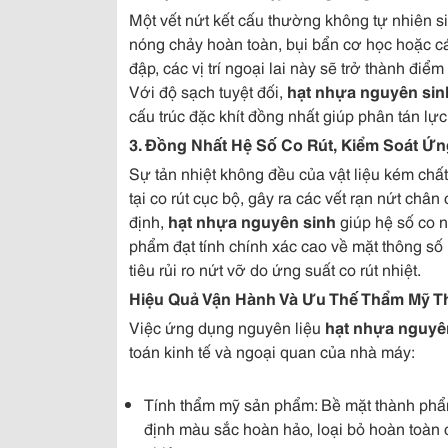
Một vết nứt kết cấu thường không tự nhiên si
nóng chảy hoàn toàn, bụi bẩn cơ học hoặc các
đập, các vị trí ngoại lai này sẽ trở thành điể
Với độ sạch tuyệt đối,
hạt nhựa nguyên sin
cấu trúc đặc khít đồng nhất giúp phân tán lực
3. Đồng Nhất Hệ Số Co Rút, Kiểm Soát Ứng
Sự tản nhiệt không đều của vật liệu kém chấ
tại co rút cục bộ, gây ra các vết rạn nứt châ
định,
hạt nhựa nguyên sinh
giúp hệ số co n
phẩm đạt tính chính xác cao về mặt thông số k
tiêu rủi ro nứt vỡ do ứng suất co rút nhiệt.
Hiệu Quả Vận Hành Và Ưu Thế Thẩm Mỹ 
Việc ứng dụng nguyên liệu
hạt nhựa nguyê
toán kinh tế và ngoại quan của nhà máy:
Tính thẩm mỹ sản phẩm: Bề mặt thành phẩm
định màu sắc hoàn hảo, loại bỏ hoàn toàn 