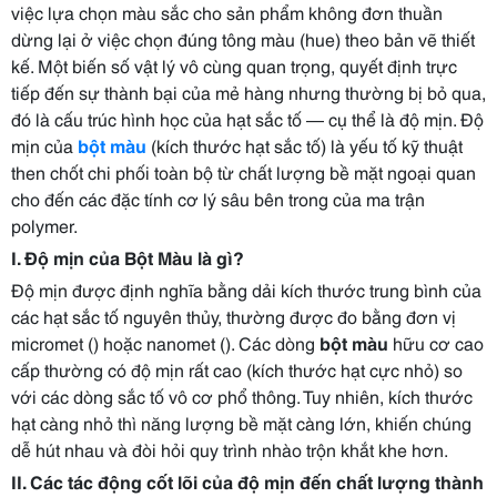
việc lựa chọn màu sắc cho sản phẩm không đơn thuần
dừng lại ở việc chọn đúng tông màu (hue) theo bản vẽ thiết
kế. Một biến số vật lý vô cùng quan trọng, quyết định trực
tiếp đến sự thành bại của mẻ hàng nhưng thường bị bỏ qua,
đó là cấu trúc hình học của hạt sắc tố — cụ thể là độ mịn. Độ
mịn của
bột màu
(kích thước hạt sắc tố) là yếu tố kỹ thuật
then chốt chi phối toàn bộ từ chất lượng bề mặt ngoại quan
cho đến các đặc tính cơ lý sâu bên trong của ma trận
polymer.
I. Độ mịn của Bột Màu là gì?
Độ mịn được định nghĩa bằng dải kích thước trung bình của
các hạt sắc tố nguyên thủy, thường được đo bằng đơn vị
micromet (
) hoặc nanomet (
). Các dòng
bột màu
hữu cơ cao
cấp thường có độ mịn rất cao (kích thước hạt cực nhỏ) so
với các dòng sắc tố vô cơ phổ thông. Tuy nhiên, kích thước
hạt càng nhỏ thì năng lượng bề mặt càng lớn, khiến chúng
dễ hút nhau và đòi hỏi quy trình nhào trộn khắt khe hơn.
II. Các tác động cốt lõi của độ mịn đến chất lượng thành