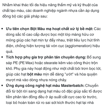
Nhằm khai thác tối đa hiệu năng thẩm mỹ và kỹ thuật của
chất tạo màu, các doanh nghiệp ngành nhựa cần áp dụng
đồng bộ các giải pháp sau:
Ưu tiên chọn Bột Màu mạ hoạt chất xử lý bề mặt:
Các
dòng sắc tố cao cấp được bọc một lớp màng hữu cơ
mỏng giúp các hạt mịn tự đẩy nhau, triệt tiêu lực hút tĩnh
điện, chống hiện tượng tái vón cục (agglomeration) hiệu
quả.
Tích hợp phụ gia trợ phân tán chuyên dụng:
Bổ sung
sáp PE (PE Wax) hoặc stearate kẽm vào công thức trộn
khô. Phụ gia này hoạt động như một chất bôi trơn bọc lót,
giúp các hạt
bột màu
mịn dễ dàng "ướt" và hòa quyện
mượt mà vào dòng nhựa nóng chảy.
Ứng dụng công nghệ hạt màu Masterbatch:
Chuyển
đổi từ bột rời sang dạng hạt màu cô đặc giúp sắc tố được
tiền phân tán đồng đều ở áp suất cắt cực cao từ trước,
loại bỏ hoàn toàn rủi ro sai sót kích thước hạt tại nhà