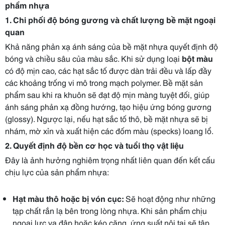
phẩm nhựa
1. Chi phối độ bóng gương và chất lượng bề mặt ngoại
quan
Khả năng phản xạ ánh sáng của bề mặt nhựa quyết định độ
bóng và chiều sâu của màu sắc. Khi sử dụng loại
bột màu
có độ mịn cao, các hạt sắc tố được dàn trải đều và lấp đầy
các khoảng trống vi mô trong mạch polymer. Bề mặt sản
phẩm sau khi ra khuôn sẽ đạt độ mịn màng tuyệt đối, giúp
ánh sáng phản xạ đồng hướng, tạo hiệu ứng bóng gương
(glossy). Ngược lại, nếu hạt sắc tố thô, bề mặt nhựa sẽ bị
nhám, mờ xỉn và xuất hiện các đốm màu (specks) loang lổ.
2. Quyết định độ bền cơ học và tuổi thọ vật liệu
Đây là ảnh hưởng nghiêm trọng nhất liên quan đến kết cấu
chịu lực của sản phẩm nhựa:
Hạt màu thô hoặc bị vón cục:
Sẽ hoạt động như những
tạp chất rắn lạ bên trong lòng nhựa. Khi sản phẩm chịu
ngoại lực va đập hoặc kéo căng, ứng suất nội tại sẽ tập