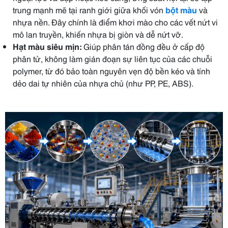
trung mạnh mẽ tại ranh giới giữa khối vón
bột màu
và
nhựa nền. Đây chính là điểm khơi mào cho các vết nứt vi
mô lan truyền, khiến nhựa bị giòn và dễ nứt vỡ.
Hạt màu siêu mịn:
Giúp phân tán đồng đều ở cấp độ
phân tử, không làm gián đoạn sự liên tục của các chuỗi
polymer, từ đó bảo toàn nguyên vẹn độ bền kéo và tính
dẻo dai tự nhiên của nhựa chủ (như PP, PE, ABS).