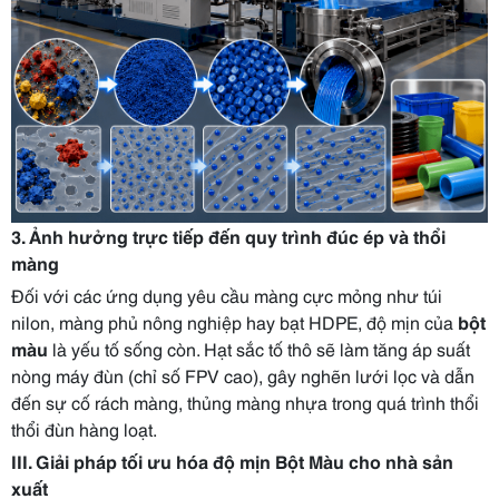
3. Ảnh hưởng trực tiếp đến quy trình đúc ép và thổi
màng
Đối với các ứng dụng yêu cầu màng cực mỏng như túi
nilon, màng phủ nông nghiệp hay bạt HDPE, độ mịn của
bột
màu
là yếu tố sống còn. Hạt sắc tố thô sẽ làm tăng áp suất
nòng máy đùn (chỉ số FPV cao), gây nghẽn lưới lọc và dẫn
đến sự cố rách màng, thủng màng nhựa trong quá trình thổi
thổi đùn hàng loạt.
III. Giải pháp tối ưu hóa độ mịn Bột Màu cho nhà sản
xuất