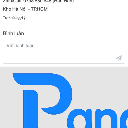
Zalo/Call: 0798.550.648 (Hân Hân)
Kho Hà Nội – TP.HCM
Từ khóa gợi ý:
Bình luận