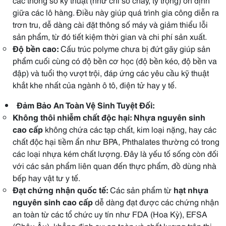
giữa các lô hàng. Điều này giúp quá trình gia công diễn ra
trơn tru, dễ dàng cài đặt thông số máy và giảm thiểu lỗi
sản phẩm, từ đó tiết kiệm thời gian và chi phí sản xuất.
Độ bền cao:
Cấu trúc polyme chưa bị đứt gãy giúp sản
phẩm cuối cùng có độ bền cơ học (độ bền kéo, độ bền va
đập) và tuổi thọ vượt trội, đáp ứng các yêu cầu kỹ thuật
khắt khe nhất của ngành ô tô, điện tử hay y tế.
Đảm Bảo An Toàn Vệ Sinh Tuyệt Đối:
Không thôi nhiễm chất độc hại:
Nhựa nguyên sinh
cao cấp
không chứa các tạp chất, kim loại nặng, hay các
chất độc hại tiềm ẩn như BPA, Phthalates thường có trong
các loại nhựa kém chất lượng. Đây là yếu tố sống còn đối
với các sản phẩm liên quan đến thực phẩm, đồ dùng nhà
bếp hay vật tư y tế.
Đạt chứng nhận quốc tế:
Các sản phẩm từ
hạt nhựa
nguyên sinh cao cấp
dễ dàng đạt được các chứng nhận
an toàn từ các tổ chức uy tín như FDA (Hoa Kỳ), EFSA
(Châu Âu), khẳng định sự an toàn và chất lượng trên thị