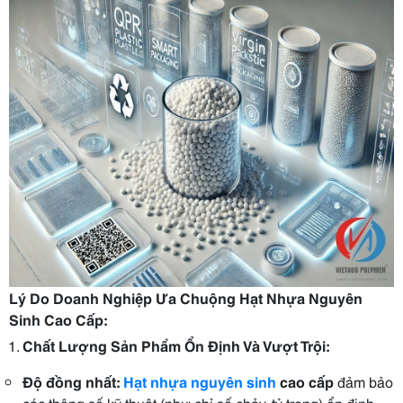
Lý Do Doanh Nghiệp Ưa Chuộng Hạt Nhựa Nguyên
Sinh Cao Cấp:
Chất Lượng Sản Phẩm Ổn Định Và Vượt Trội:
Độ đồng nhất:
Hạt nhựa nguyên sinh
cao cấp
đảm bảo
các thông số kỹ thuật (như chỉ số chảy, tỷ trọng) ổn định