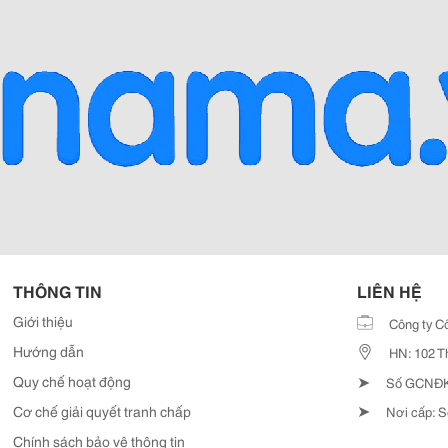
THÔNG TIN
LIÊN HỆ
Giới thiệu
Công ty C
Hướng dẫn
HN: 102 T
➤
Quy chế hoạt động
Số GCNĐKD
➤
Cơ chế giải quyết tranh chấp
Nơi cấp: S
Chính sách bảo vệ thông tin