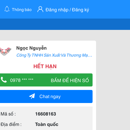
Đăng nhập / Đăng ký
Thông báo
Ngọc Nguyễn
C
ông Ty TNHH Sản Xuất Và Thương Mại Uy Vũ
HẾT HẠN
0978 *** ***
BẤM ĐỂ HIỆN SỐ
Chat ngay
Mã số :
16608163
Địa điểm :
Toàn quốc