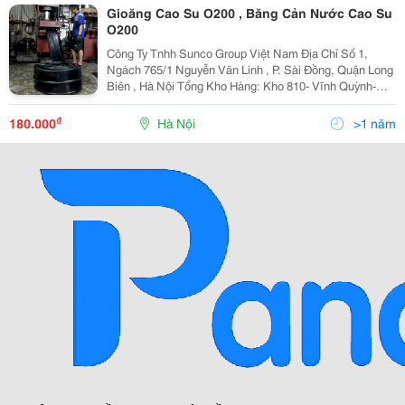
Gioăng Cao Su O200 , Băng Cản Nước Cao Su
O200
Công Ty Tnhh Sunco Group Việt Nam Địa Chỉ Số 1,
Ngách 765/1 Nguyễn Văn Linh , P. Sài Đồng, Quận Long
Biên , Hà Nội Tổng Kho Hàng: Kho 810- Vĩnh Quỳnh-
Ngọc Hồi - Hà Nội Hotline : 0989 999 219 (Mr Thức)
Email : Duongthuc79@Gmail.com
₫
180.000
Hà Nội
>1 năm