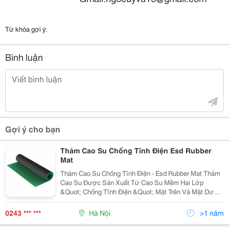
Từ khóa gợi ý:
Bình luận
Gợi ý cho bạn
Thảm Cao Su Chống Tĩnh Điện Esd Rubber
Mat
Thảm Cao Su Chống Tĩnh Điện - Esd Rubber Mat Thảm
Cao Su Được Sản Xuất Từ Cao Su Mềm Hai Lớp
&Quot; Chống Tĩnh Điện &Quot; Mặt Trên Và Mặt Dưới
Là &Quot; Truyền Dẫn Điện &Quot; . Mặt Trên Dầy 0.5
Mm Là Lớp Chống Tĩnh Điện. Lớp Dưới Dầy 1.5 Mm Là
0243 *** ***
Hà Nội
>1 năm
Lớp &Quot; Truyền Dẫn Điện