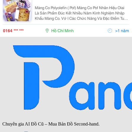
Màng Co Polyolefin ( Pof) Màng Co Pof Nhãn Hiệu Olai
Là Sản Phẩm Đúc Kết Nhiều Năm Kinh Nghiệm Nhập
Khẩu Màng Co. Vớ I Các Chức Năng Và Đặc Điểm Tuyệt
Vời, Màng Co Pof Được Sử Dụng Rộng Rãi Trong Việc
Đóng Gói Hàng Hóa. Bảo Vệ Hàng Hóa K
0164 *** ***
Hồ Chí Minh
>1 năm