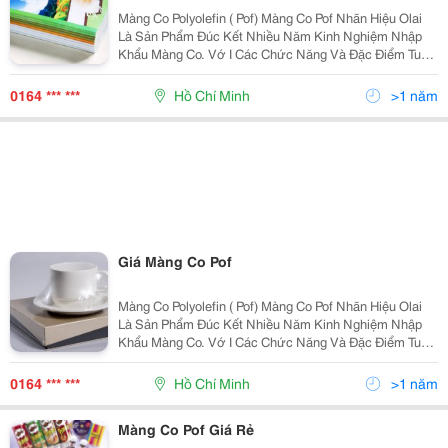
Màng Co Polyolefin ( Pof) Màng Co Pof Nhãn Hiệu Olai
Là Sản Phẩm Đúc Kết Nhiều Năm Kinh Nghiệm Nhập
Khẩu Màng Co. Vớ I Các Chức Năng Và Đặc Điểm Tuyệt
Vời, Màng Co Pof Được Sử Dụng Rộng Rãi Trong Việc
Đóng Gói Hàng Hóa. Bảo Vệ Hàng Hóa K
0164 *** ***
Hồ Chí Minh
>1 năm
Giá Màng Co Pof
Màng Co Polyolefin ( Pof) Màng Co Pof Nhãn Hiệu Olai
Là Sản Phẩm Đúc Kết Nhiều Năm Kinh Nghiệm Nhập
Khẩu Màng Co. Vớ I Các Chức Năng Và Đặc Điểm Tuyệt
Vời, Màng Co Pof Được Sử Dụng Rộng Rãi Trong Việc
Đóng Gói Hàng Hóa. Bảo Vệ Hàng Hóa K
0164 *** ***
Hồ Chí Minh
>1 năm
Màng Co Pof Giá Rẻ