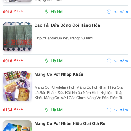
0918 *** ***
Hà Nội
>1 năm
Bao Tải Dứa Đóng Gói Hàng Hóa
Http://Baotaidua.net/Trangchu.html
0918 *** ***
Hà Nội
>1 năm
Màng Co Pof Nhập Khẩu
Màng Co Polyolefin ( Pof) Màng Co Pof Nhãn Hiệu Olai
Là Sản Phẩm Đúc Kết Nhiều Năm Kinh Nghiệm Nhập
Khẩu Màng Co. Vớ I Các Chức Năng Và Đặc Điểm Tuyệt
Vời, Màng Co Pof Được Sử Dụng Rộng Rãi Trong Việc
Đóng Gói Hàng Hóa. Bảo Vệ Hàng Hóa K
0164 *** ***
Hà Nội
>1 năm
Màng Co Pof Nhãn Hiệu Olai Giá Rẻ