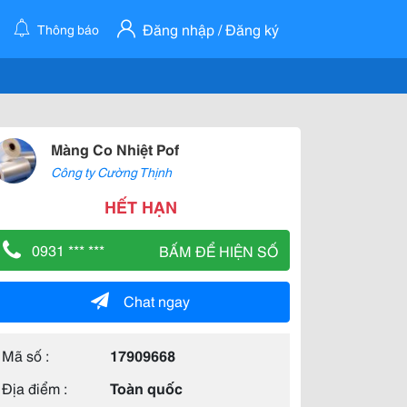
Đăng nhập / Đăng ký
Thông báo
Màng Co Nhiệt Pof
Công ty Cường Thịnh
HẾT HẠN
0931 *** ***
BẤM ĐỂ HIỆN SỐ
Chat ngay
Mã số :
17909668
Địa điểm :
Toàn quốc