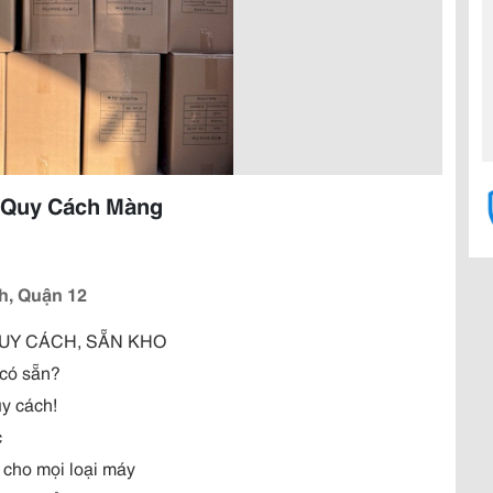
 Quy Cách Màng
h, Quận 12
UY CÁCH, SẴN KHO
 có sẵn?
y cách!
c
 cho mọi loại máy