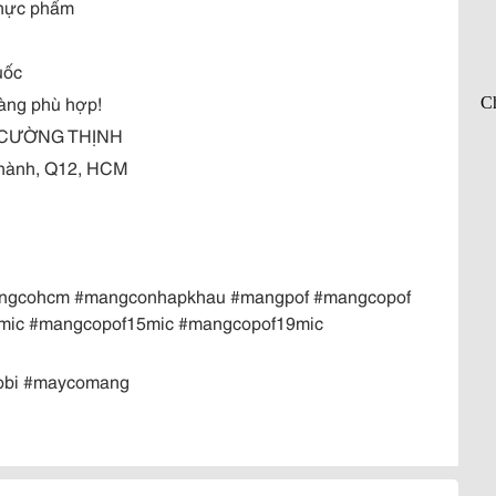
 thực phẩm
uốc
màng phù hợp!
Ì CƯỜNG THỊNH
 Thành, Q12, HCM
angcohcm #mangconhapkhau #mangpof #mangcopof
mic #mangcopof15mic #mangcopof19mic
obi #maycomang