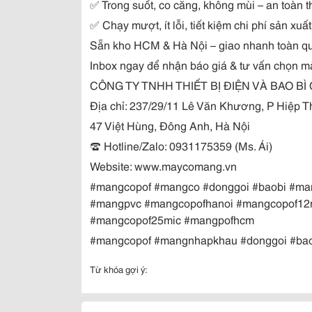
✅ Trong suốt, co căng, không mùi – an toàn
✅ Chạy mượt, ít lỗi, tiết kiệm chi phí sản xuất
Sẵn kho HCM & Hà Nội – giao nhanh toàn q
Inbox ngay để nhận báo giá & tư vấn chọn 
CÔNG TY TNHH THIẾT BỊ ĐIỆN VÀ BAO B
Địa chỉ: 237/29/11 Lê Văn Khương, P Hiệp
47 Việt Hùng, Đông Anh, Hà Nội
☎ Hotline/Zalo: 0931175359 (Ms. Ái)
Website: www.maycomang.vn
#mangcopof #mangco #donggoi #baobi #m
#mangpvc #mangcopofhanoi #mangcopof12
#mangcopof25mic #mangpofhcm
#mangcopof #mangnhapkhau #donggoi #ba
Từ khóa gợi ý: