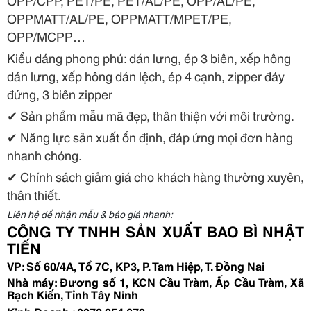
OPP/CPP, PET/PE, PET/AL/PE, OPP/AL/PE,
OPPMATT/AL/PE, OPPMATT/MPET/PE,
OPP/MCPP…
Kiểu dáng phong phú: dán lưng, ép 3 biên, xếp hông
dán lưng, xếp hông dán lệch, ép 4 cạnh, zipper đáy
đứng, 3 biên zipper
✔
Sản phẩm mẫu mã đẹp, thân thiện với môi trường.
✔
Năng lực sản xuất ổn định, đáp ứng mọi đơn hàng
nhanh chóng.
✔
Chính sách giảm giá cho khách hàng thường xuyên,
thân thiết.
Liên hệ để nhận mẫu & báo giá nhanh:
CÔNG TY TNHH SẢN XUẤT BAO BÌ NHẬT
TIẾN
VP: Số 60/4A, Tổ 7C, KP3, P. Tam Hiệp, T. Đồng Nai
Nhà máy: Đương số 1, KCN Cầu Tràm, Ấp Cầu Tràm, Xã
Rạch Kiến, Tỉnh Tây Ninh