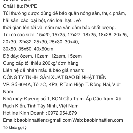
Chất liệu: PA/PE
Túi thường được dùng để bảo quản nông sản, thực phẩm,
hải sản, các loại bột, các loại hạt... với
thời gian lên tới vài năm mà vẫn đảm bảo chất lượng.
Túi có các size: 15x20, 15x25, 17x27, 18x25, 18x28, 20x25,
20x30, 22x32, 25x30, 25x30, 30x40,
30x50, 35x50, 40x60cm
Độ dày: 8zem, 10zem, 12zem, 15zem
Cung cấp tối thiểu 200kg/ đơn hàng
Liên hệ để nhận mẫu & báo giá nhanh:
CÔNG TY TNHH SẢN XUẤT BAO BÌ NHẬT TIẾN
VP: Số 60/4A, Tổ 7C, KP3, P. Tam Hiệp, T. Đồng Nai, Việt
Nam
Nhà máy: Đường số 1, KCN Cầu Tràm, Ấp Cầu Tràm, Xã
Rạch Kiến, Tỉnh Tây Ninh, Việt Nam
Hotline Kinh Doanh : 0972.954.879
Email: baobinhattien@gmail.com Web: baobinhattien.com
Từ khóa gợi ý: