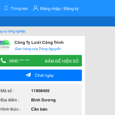
Đăng nhập / Đăng ký
Thông báo
ng cụ nông nghiệp
Công Ty Lưới Công Trình
Gian hàng của Trang Nguyễn
0890 *** ***
BẤM ĐỂ HIỆN SỐ
Chat ngay
Mã số :
11908405
Địa điểm :
Bình Dương
Hình thức :
Cần bán