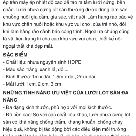
ép trên máy ép nhiệt độ cao để tạo ra tấm lưới cứng, bền
chắc. Lưới nhựa cứng lót sàn thường được dùng làm sàn
chuồng nuôi gia cầm, gia súc, vật nuôi. Làm hàng rào bảo vệ
khu vực chăn nuôi hoặc khu vực vui chơi của trẻ nhỏ, đôi
khi làm hàng rào cảnh báo công trình. Ngoài ra chúng cũng
là vật liệu trang trí cho các khu vực vui chơi, thiết kế nội
ngoại thất khá đẹp mắt.
ĐẶC ĐIỂM
- Chất liệu: nhựa nguyên sinh HDPE
- Màu sắc: trắng, xanh lá, đỏ,...
- Kích thước: 1m x dài, 1,5m x dài, 2m x dài
- Mắt lưới: 1cm, 2 cm, 3 cm
NHỮNG TÍNH NĂNG ƯU VIỆT CỦA LƯỚI LÓT SÀN ĐA
NĂNG
- Đa dạng kích thước, phù hợp với mọi kích thước.
- Độ bền cao: So với các chất liệu khác, lưới nhựa cứng lót
sàn có khả năng chống thấm, kháng khuẩn, chống cháy
hiệu quả, không bị tác động bởi các điều kiện môi trường
khắc nghiệt nên đảm bảo về độ bền sử dụng theo thời gian