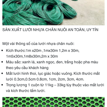
SẢN XUẤT LƯỚI NHỰA CHĂN NUÔI AN TOÀN, UY TÍN
Một vài thông số của lưới nhựa chăn nuôi:
Kích thước:1m x20m ,1mx30m 1,2m x 30m,
1m5x30m,1m8x30m,2m x 30m
Màu sắc: xanh lá, xanh ngọc, đen, trắng hoặc pha màu
theo yêu cầu khách hàng
Mắt lưới hình thoi, lục giác hoặc vuông. Kích thước mắt
lưới 0.3cm,0.5cm 0.8cm, 1cm, 2cm, 3cm, 4cm.
Trọng lượng 1 cuộn từ 11kg – 33kg tùy thuộc vào mắt lưới
và kích thước tấm lưới.