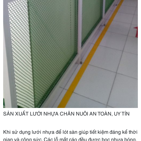
SẢN XUẤT LƯỚI NHỰA CHĂN NUÔI AN TOÀN, UY TÍN
Khi sử dụng lưới nhựa để lót sàn giúp tiết kiệm đáng kể thời
gian và công sức. Các lỗ mắt cáo đều được bọc nhựa bóng,