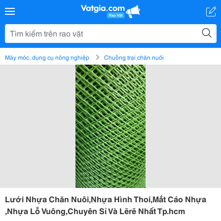
Máy móc, dụng cụ nông nghiệp
Chuồng trại chăn nuôi
Lưới Nhựa Chăn Nuôi,Nhựa Hình Thoi,Mắt Cáo Nhựa
,Nhựa Lỗ Vuông,Chuyên Sỉ Và Lẽrẽ Nhất Tp.hcm