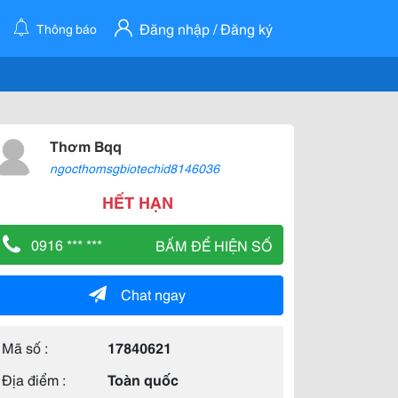
Đăng nhập / Đăng ký
Thông báo
Thơm Bqq
ngocthomsgbiotechid8146036
HẾT HẠN
0916 *** ***
BẤM ĐỂ HIỆN SỐ
Chat ngay
Mã số :
17840621
Địa điểm :
Toàn quốc