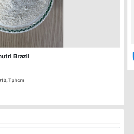
tri Brazil
 Q12, Tphcm