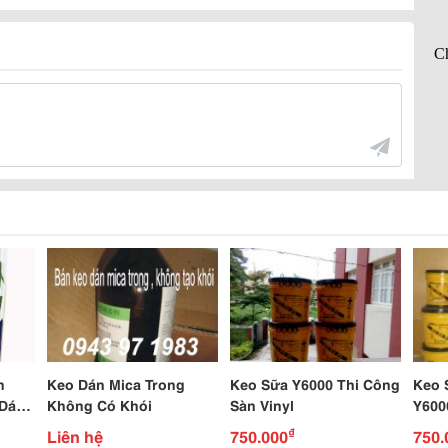
n
Keo Dán Mica Trong
Keo Sữa Y6000 Thi Công
Keo 
 Dán
Không Có Khói
Sàn Vinyl
Y600
Hàn 
₫
Liên hệ
750.000
750.