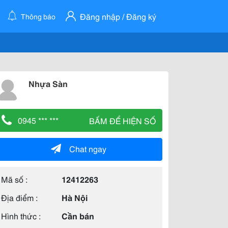
Đăng nhập / Đăng ký
Thông báo
Nhựa Sàn
0945 *** ***
BẤM ĐỂ HIỆN SỐ
Chat ngay
Mã số :
12412263
Địa điểm :
Hà Nội
Hình thức :
Cần bán