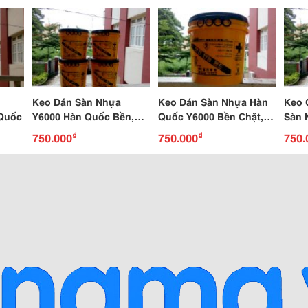
Keo Dán Sàn Nhựa
Keo Dán Sàn Nhựa Hàn
Keo 
 Quốc
Y6000 Hàn Quốc Bền,
Quốc Y6000 Bền Chặt,
Sàn 
Dính Chặt
Màu Trắng Sữa
Sữa
₫
₫
750.000
750.000
750.