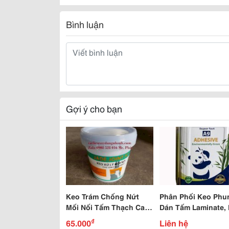
Bình luận
Gợi ý cho bạn
Keo Trám Chống Nứt
Phân Phối Keo Phu
Mối Nối Tấm Thạch Cao,
Dán Tấm Laminate,
Tấm Xi Măng, 3D, Prima,
Tấm Veneer
₫
65.000
Liên hệ
Uco, Cemboard