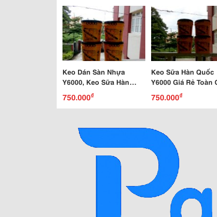
Keo Dán Sàn Nhựa
Keo Sữa Hàn Quốc
Y6000, Keo Sữa Hàn
Y6000 Giá Rẻ Toàn
Quốc
₫
₫
750.000
750.000