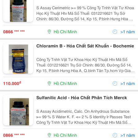
S Assay Cerimetric ≫= 99 % Công Ty Tnhh Vật Tư Khoa
Học Kỹ Thuật Htv Mã Số Thuế: 0312216621 Trụ Sở
Chính: 86/30, Đường Số 14, Kp 15, P.bình Hưng Hòa A,
Q.bình Tân Tp.hcm Vp Giao Dịch: 549/28/2A Lê Văn
Thọ, P14, Q. Gò Vấp, Tp.hcm
0866 *** ***
Hồ Chí Minh
>1 năm
Chloramin B - Hóa Chất Sát Khuẩn - Bochemie
Công Ty Tnhh Vật Tư Khoa Học Kỹ Thuật Htv Mã Số
Thuế: 0312216621 Trụ Sở Chính: 86/30, Đường Số 14,
Kp 15, P.bình Hưng Hòa A, Q.bình Tân Tp.hcm Vp Giao
Dịch: 549/28/2A Lê Văn Thọ, P14, Q. Gò Vấp, Tp.hcm
Tel: 08. 66851358/0932 112 883 Fax:
₫
110.000
Hồ Chí Minh
>1 năm
Sulfanilic Acid - Hóa Chất Phân Tích Merck
S Assay Acidimetric, Calc. On Anhydrous Substance
≫= 99 % S Water K. F. ≪= 2 % S Identity Ir Passes Test
Công Ty Tnhh Vật Tư Khoa Học Kỹ Thuật Htv Mã Số
Thuế: 0312216621 Trụ Sở Chính: 86/30, Đường Số 14,
Kp 15, P.bình Hưng Hòa
0866 *** ***
Hồ Chí Minh
>1 năm