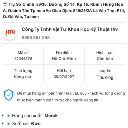
Trụ Sở Chính: 86/30, Đường Số 14, Kp 15, P.bình Hưng Hòa
A, Q.bình Tân Tp.hcm Vp Giao Dịch: 549/28/2A Lê Văn Thọ, P14,
Q. Gò Vấp, Tp.hcm
Công Ty Tnhh Vật Tư Khoa Học Kỹ Thuật Htv
0866 851 358
Mã số
Địa điểm
Hình thức
12044376
Hồ Chí Minh
Cần bán
Tình trạng
Hết hạn
Loại tin
Hàng mới
30/07/2027
Thường
Để mua hàng an toàn trên Rao vặt, quý khách vui lòng không
thực hiện thanh toán trước cho người đăng tin!
▶
Hãng sản xuất:
Merck
▶
Xuất xứ:
Đức