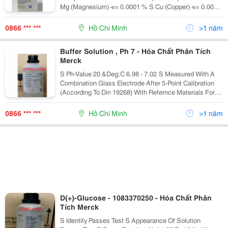
Mg (Magnesium) ≪= 0.0001 % S Cu (Copper) ≪= 0.0001
% S Fe (Iron) ≪= 0.0001 % S Pb (Lead) ≪= 0.0001 % S
Zn (Zinc)
0866 *** ***
Hồ Chí Minh
>1 năm
Buffer Solution , Ph 7 - Hóa Chất Phân Tích
Merck
S Ph-Value 20 &Deg;C 6.98 - 7.02 S Measured With A
Combination Glass Electrode After 5-Point Calibration
(According To Din 19268) With Refernce Materials For
The Preparation Of Reference Buffer Solutions
According To Din 19266 At The Laboratory Ac
0866 *** ***
Hồ Chí Minh
>1 năm
D(+)-Glucose - 1083370250 - Hóa Chất Phân
Tích Merck
S Identity Passes Test S Appearance Of Solution