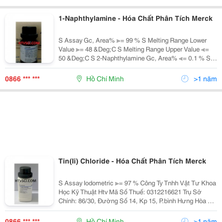
1-Naphthylamine - Hóa Chất Phân Tích Merck
S Assay Gc, Area% ≫= 99 % S Melting Range Lower
Value ≫= 48 &Deg;C S Melting Range Upper Value ≪=
50 &Deg;C S 2-Naphthylamine Gc, Area% ≪= 0.1 % S
Identity Ir Passes Test Công Ty Tnhh Vật Tư Khoa Học
Kỹ Thuật Htv Mã S
0866 *** ***
Hồ Chí Minh
>1 năm
Tin(Ii) Chloride - Hóa Chất Phân Tích Merck
S Assay Iodometric ≫= 97 % Công Ty Tnhh Vật Tư Khoa
Học Kỹ Thuật Htv Mã Số Thuế: 0312216621 Trụ Sở
Chính: 86/30, Đường Số 14, Kp 15, P.bình Hưng Hòa A,
Q.bình Tân Tp.hcm Vp Giao Dịch: 549/28/2A Lê Văn
Thọ, P14, Q. Gò Vấp, Tp.hcm
0866 *** ***
Hồ Chí Minh
>1 năm