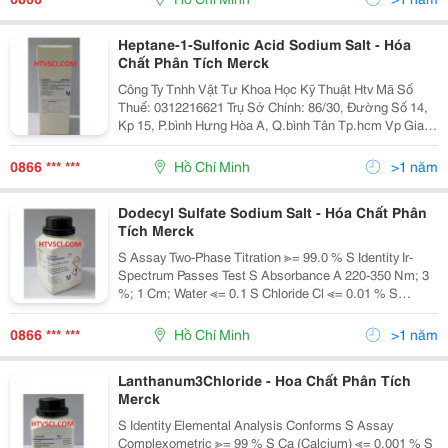
Heptane-1-Sulfonic Acid Sodium Salt - Hóa
Chất Phân Tích Merck
Công Ty Tnhh Vật Tư Khoa Học Kỹ Thuật Htv Mã Số
Thuế: 0312216621 Trụ Sở Chính: 86/30, Đường Số 14,
Kp 15, P.bình Hưng Hòa A, Q.bình Tân Tp.hcm Vp Giao
Dịch: 549/28/2A Lê Văn Thọ, P14, Q. Gò Vấp, Tp.hcm
Tel: 08. 66851358/0932 112 883 Fax:
0866 *** ***
Hồ Chí Minh
>1 năm
Dodecyl Sulfate Sodium Salt - Hóa Chất Phân
Tích Merck
S Assay Two-Phase Titration ≫= 99.0 % S Identity Ir-
Spectrum Passes Test S Absorbance A 220-350 Nm; 3
%; 1 Cm; Water ≪= 0.1 S Chloride Cl ≪= 0.01 % S
Phosphate (Po4) ≪= 0.0001 % S Heavy Metals As Pb ≪=
0.0005 % S Loss
0866 *** ***
Hồ Chí Minh
>1 năm
Lanthanum3Chloride - Hoa Chất Phân Tích
Merck
S Identity Elemental Analysis Conforms S Assay
Complexometric ≫= 99 % S Ca (Calcium) ≪= 0.001 % S