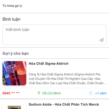
Từ khóa gợi ý:
Bình luận
Gợi ý cho bạn
Hóa Chất Sigma-Aldrich
Công Ty Hóa Chất Sigma Aldrich (Sigma-Aldrich Pte.
Ltd) Chuyên Về Hóa Chất Thí Nghiệm Cao Cấp. Hóa
Chất Bao Gồm Các Loại Hóa Chất Chuẩn, Chất Chuẩn
Phân Tích, Chuẩn Dược Điển, Chuẩn Thứ Cấp, Chuẩn
Làm Việc, Dung Môi, Dung Môi Sắc Ký, Hóa Chất Cơ
0945 *** ***
Hồ Chí Minh
>1 năm
Bản,...
Sodium Azide - Hóa Chất Phân Tích Merck