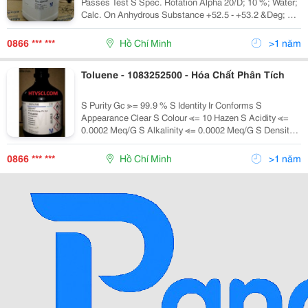
Passes Test S Spec. Rotation Alpha 20/D; 10 %; Water;
Calc. On Anhydrous Substance +52.5 - +53.2 &Deg; S
Acidity Or Alkalinity Passes Test S Ph-Value 10 %;
Water 5.7 - 7.0 S Chl
0866 *** ***
Hồ Chí Minh
>1 năm
Toluene - 1083252500 - Hóa Chất Phân Tích
S Purity Gc ≫= 99.9 % S Identity Ir Conforms S
Appearance Clear S Colour ≪= 10 Hazen S Acidity ≪=
0.0002 Meq/G S Alkalinity ≪= 0.0002 Meq/G S Density
D 20 &Deg;C/20 &Deg;C 0.865 - 0.870 S Boiling Point
109 - 111 &Deg;
0866 *** ***
Hồ Chí Minh
>1 năm