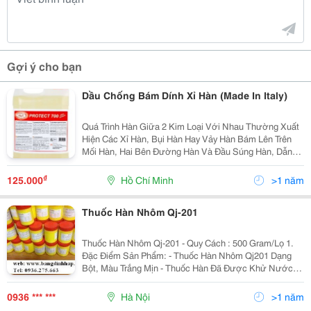
Gợi ý cho bạn
Dầu Chống Bám Dính Xỉ Hàn (Made In Italy)
Quá Trình Hàn Giữa 2 Kim Loại Với Nhau Thường Xuất
Hiện Các Xỉ Hàn, Bụi Hàn Hay Vảy Hàn Bám Lên Trên
Mối Hàn, Hai Bên Đường Hàn Và Đầu Súng Hàn, Dẫn
Đến Quá Trình Xử Lý Xỉ Hàn Rất Khó Khăn Và Tốn Kém
Thời Gian, Hiệu Suất Hàn Không Cao. Để Giải
₫
125.000
Hồ Chí Minh
>1 năm
Thuốc Hàn Nhôm Qj-201
Thuốc Hàn Nhôm Qj-201 - Quy Cách : 500 Gram/Lọ 1.
Đặc Điểm Sản Phẩm: - Thuốc Hàn Nhôm Qj201 Dạng
Bột, Màu Trắng Mịn - Thuốc Hàn Đã Được Khử Nước
Triệt Để Đảm Bảo Cho Mối Hàn Không Bị Rỗ, Lượng
Hydro Tồn Dư Trong Mối Hàn Thấp Tạo Cho
0936 *** ***
Hà Nội
>1 năm