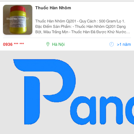
Thuốc Hàn Nhôm
Thuốc Hàn Nhôm Qj201 - Quy Cách : 500 Gram/Lọ 1.
Đặc Điểm Sản Phẩm: - Thuốc Hàn Nhôm Qj201 Dạng
Bột, Màu Trắng Mịn - Thuốc Hàn Đã Được Khử Nước
Triệt Để Đảm Bảo Cho Mối Hàn Không Bị Rỗ, Lượng
Hydro Tồn Dư Trong Mối Hàn Thấp Tạ
0936 *** ***
Hà Nội
>1 năm