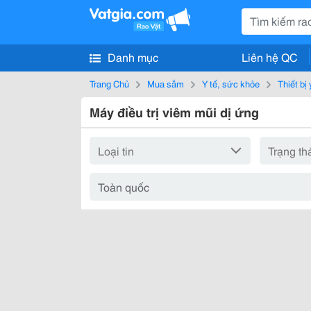
Danh mục
Liên hệ QC
Trang Chủ
Mua sắm
Y tế, sức khỏe
Thiết bị 
Máy điều trị viêm mũi dị ứng