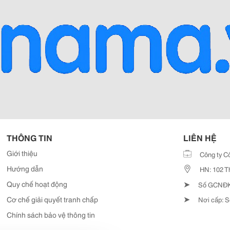
THÔNG TIN
LIÊN HỆ
Giới thiệu
Công ty C
Hướng dẫn
HN: 102 T
➤
Quy chế hoạt động
Số GCNĐKD
➤
Cơ chế giải quyết tranh chấp
Nơi cấp: S
Chính sách bảo vệ thông tin