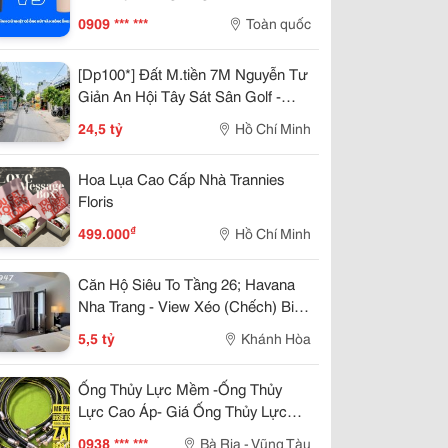
0909 *** ***
Toàn quốc
[Dp100*] Đất M.tiền 7M Nguyễn Tư
Giản An Hội Tây Sát Sân Golf -
24.X Tỷ
24,5 tỷ
Hồ Chí Minh
Hoa Lụa Cao Cấp Nhà Trannies
Floris
₫
499.000
Hồ Chí Minh
Căn Hộ Siêu To Tầng 26; Havana
Nha Trang - View Xéo (Chếch) Biển
Trần Phú Thuê 25Tr/Tháng 5,5 Tỷ
5,5 tỷ
Khánh Hòa
Ống Thủy Lực Mềm -Ống Thủy
Lực Cao Áp- Giá Ống Thủy Lực
-Ống Dầu Thủy Lực- Ống Dầu
0938 *** ***
Bà Rịa - Vũng Tàu