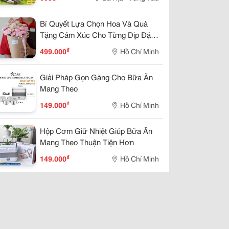
Thủy Lực 1 2- Ống Thủy Lực Phi
21- Ống Thủy Lực 1 4 -Ống Thủy
Bí Quyết Lựa Chọn Hoa Và Quà
Lực 3 8
Tặng Cảm Xúc Cho Từng Dịp Đặc
Biệt Trong Năm
₫
499.000
Hồ Chí Minh
Giải Pháp Gọn Gàng Cho Bữa Ăn
Mang Theo
₫
149.000
Hồ Chí Minh
Hộp Cơm Giữ Nhiệt Giúp Bữa Ăn
Mang Theo Thuận Tiện Hơn
₫
149.000
Hồ Chí Minh