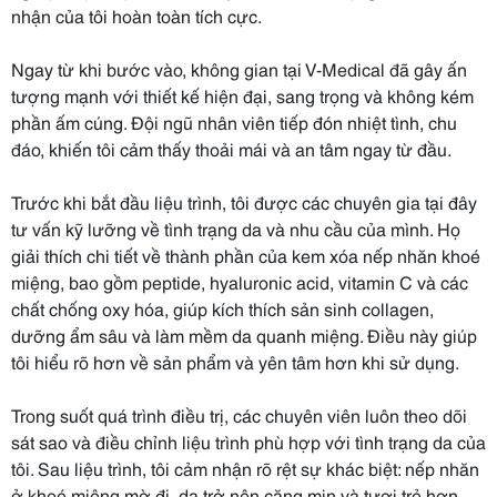
nhận của tôi hoàn toàn tích cực.
Ngay từ khi bước vào, không gian tại V-Medical đã gây ấn
tượng mạnh với thiết kế hiện đại, sang trọng và không kém
phần ấm cúng. Đội ngũ nhân viên tiếp đón nhiệt tình, chu
đáo, khiến tôi cảm thấy thoải mái và an tâm ngay từ đầu.
Trước khi bắt đầu liệu trình, tôi được các chuyên gia tại đây
tư vấn kỹ lưỡng về tình trạng da và nhu cầu của mình. Họ
giải thích chi tiết về thành phần của kem xóa nếp nhăn khoé
miệng, bao gồm peptide, hyaluronic acid, vitamin C và các
chất chống oxy hóa, giúp kích thích sản sinh collagen,
dưỡng ẩm sâu và làm mềm da quanh miệng. Điều này giúp
tôi hiểu rõ hơn về sản phẩm và yên tâm hơn khi sử dụng.
Trong suốt quá trình điều trị, các chuyên viên luôn theo dõi
sát sao và điều chỉnh liệu trình phù hợp với tình trạng da của
tôi. Sau liệu trình, tôi cảm nhận rõ rệt sự khác biệt: nếp nhăn
ở khoé miệng mờ đi, da trở nên căng mịn và tươi trẻ hơn.