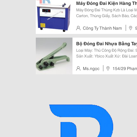
Máy Đóng Đai Kiện Hàng Thù
Máy Đóng Đai Thùng Kzb Là Loại 
Carton, Thùng Giấy, Sách Báo, Cá
Hình Ống, Hình Vuông. Máy Đuợc 
Phẩm, Dược Phẩm, In Ấn, Bưu Đi
Công Ty Thành Nam
Ngầm), Hoàng Mai
Bộ Đóng Đai Nhựa Bằng Ta
Loại Máy: Thủ Công Độ Rộng Đai: 9 - 19 Mm Tốc Độ Đóng: 30 Giây/Đai Hãng
Sản Xuất: Ybico Xuất Xứ: Đài Loan Công Ty Lê Đan Chuyên Cung Cấp, Phân
Phối Máy Đóng Đai Bán Tự Động, D
Việc Đóng Gói Sản P
Ms.ngọc
154/29 Phạm 