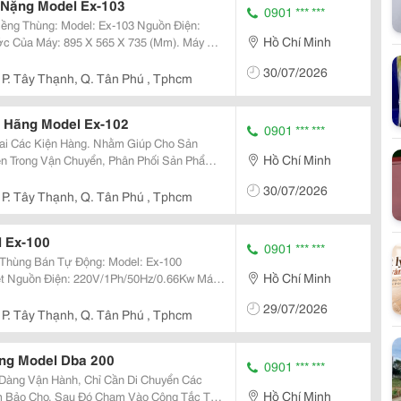
 Nặng Model Ex-103
0901 *** ***
ùng: Model: Ex-103 Nguồn Điện:
Hồ Chí Minh
30/07/2026
P. Tây Thạnh, Q. Tân Phú , Tphcm
h Hãng Model Ex-102
0901 *** ***
ai Các Kiện Hàng. Nhằm Giúp Cho Sản
Hồ Chí Minh
n Trong Vận Chuyển, Phân Phối Sản Phẩm.
ng Bán Tự Động Model: Ex-102 Phương
30/07/2026
P. Tây Thạnh, Q. Tân Phú , Tphcm
l Ex-100
0901 *** ***
 Thùng Bán Tự Động: Model: Ex-100
Hồ Chí Minh
Máy
ây Đai Có Chiều Rộng Từ 5 Mm &Ndash;
29/07/2026
565 X...
P. Tây Thạnh, Q. Tân Phú , Tphcm
ng Model Dba 200
0901 *** ***
Dàng Vận Hành, Chỉ Cần Di Chuyển Các
Hồ Chí Minh
 Bảo Cho. Sau Đó Chạm Vào Công Tắc Tự