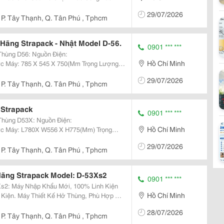
 Hành Thực Hiện Toàn Bộ Quy Trình Làm
29/07/2026
g Đai...
P. Tây Thạnh, Q. Tân Phú , Tphcm
Hãng Strapack - Nhật Model D-56.
0901 *** ***
: Nguồn Điện:
Hồ Chí Minh
29/07/2026
Giới Hạn Phương Thức Đai...
P. Tây Thạnh, Q. Tân Phú , Tphcm
 Strapack
0901 *** ***
3X: Nguồn Điện:
Hồ Chí Minh
29/07/2026
 Lớn Nhất: Không Giới Hạn Phương Thức Đai...
P. Tây Thạnh, Q. Tân Phú , Tphcm
ãng Strapack Model: D-53Xs2
0901 *** ***
inh Kiện
Hồ Chí Minh
 Phù Hợp Sử
28/07/2026
P. Tây Thạnh, Q. Tân Phú , Tphcm