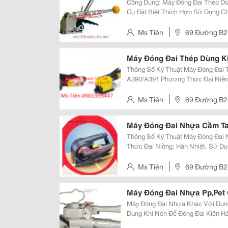
Công Dụng: Máy Đóng Đai Thép Dù
Cụ Đặt Biệt Thích Hợp Sử Dụng C
Tiếp Xúc Lớn. Thông Số Kỹ Thuật Máy Đóng Đai Thép Cầm Tay Model P-333:
Phương Thức Hoạt Động: Bằng Tay
Ms Tiên
69 Đường B2 
Máy Đóng Đai Thép Dùng K
Thông Số Kỷ Thuật Máy Đóng Đai
A390/A391 Phương Thức Đai Niềng: Bằng Răng Ngược, Không Dùng Bọ Sắt
Kích Cỡ Dây Đai Dùng Cho Máy: 9.5Mm -
Ms Tiên
69 Đường B2 
Máy Đóng Đai Nhựa Cầm Ta
Thông Số Kỷ Thuật Máy Đóng Đai Nhự
Thức Đai Niềng: Hàn Nhiệt, Sử Dụng Bằng Điện Loại
Kích Cỡ Dây Đai Sử Dụng: 9Mm, 12Mm, 16Mm. Độ Dài
1.0Mm Lực Căng Tối Đa:...
Ms Tiên
69 Đường B2 
Máy Đóng Đai Nhựa Pp,Pet
Máy Đóng Đai Nhựa Khác Với Dụn
Dụng Khí Nén Để Đóng Đai Kiện Hà
Với Dây Đai Nhựa Pp /Pet. Thông Số Kỷ Thuật Máy Đóng Đai Nhựa Khí Nén