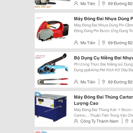
Cầm Tay Model: Wp-20. P
Ms Tiên
69 Đường B2 
Máy Đóng Đai Nhựa Dùng P
Máy Đóng Đai Nhựa Dùng Pin Cầm 
Động Dùng Pin Được Ứng Dụng Tro
Hàng Cồng Kềnh Nhằm Giúp Cho 
Lượng Sản Phẩm. Thông Số
Ms Tiên
69 Đường B2 
Bộ Dụng Cụ Niềng Đai Nhự
Ph Ương Thức Đai Niềng:sử Dụng Tay Kẹp Bọ
Dụng:pp&Amp;Pet Kích Kỡ Dây Đai Sử Dụng : 9-15Mm Khi Cần Thêm Thông
Tin Hoặc Đặt Hàng Xin Liên Hệ: Công Ty Tnhh Tm-Dv Đại Đồng Địa Chỉ: 69
Đường B2, Kcn Tân Bình, Phường 
Ms Tiên
69 Đường B2 
Máy Đóng Đai Thùng Carton
Lượng Cao
Máy Đóng Đai Thùng Kzb -1 Được 
Carton,...Thuận Tiện Trong Vận C
Phẩm. +Máy Đai Thùng Được Sử D
Công Ty Thành Nam
Gạch Men, Gốm Sứ, Nội Thất, Dư
Ngầm), Hoàng Mai