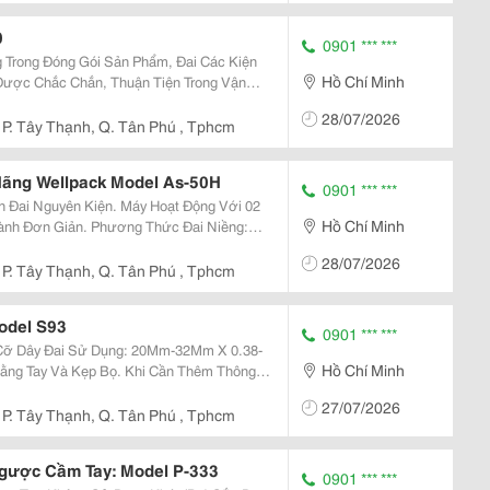
0
0901 *** ***
 Trong Đóng Gói Sản Phẩm, Đai Các Kiện
Hồ Chí Minh
ược Chắc Chắn, Thuận Tiện Trong Vận
28/07/2026
Phương Thức Đai Niềng: Hàn Nhiệt ...
P. Tây Thạnh, Q. Tân Phú , Tphcm
Hãng Wellpack Model As-50H
0901 *** ***
iện. Máy Hoạt Động Với 02
Hồ Chí Minh
28/07/2026
 Điều Chỉnh Được...
P. Tây Thạnh, Q. Tân Phú , Tphcm
odel S93
0901 *** ***
Hồ Chí Minh
27/07/2026
P. Tây Thạnh, Q. Tân Phú , Tphcm
gược Cầm Tay: Model P-333
0901 *** ***