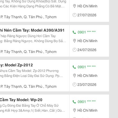
ng Tay, Không Sử Dụng Khóa(Bọ) Sắt. Dụng
Hồ Chí Minh
ho Các Kiện Hàng Dạng Phẳng Có Bề Mặt
27/07/2026
...
P. Tây Thạnh, Q. Tân Phú , Tphcm
hí Nén Cầm Tay: Model A390/A391
0901 *** ***
 Thép Răng Ngược Dùng Hơi Cầm Tay
Hồ Chí Minh
 20Mm X 0.38-0.58Mm Lực Căng Của
24/07/2026
Máy: 6000N Trọng Lượng Máy: 5.1Kg ...
P. Tây Thạnh, Q. Tân Phú , Tphcm
y: Model Zp-2012
0901 *** ***
a Cầm Tay Model: Zp-2012 Phương
Hồ Chí Minh
 Dây Đai Sử Dụng: Pp
 Của Dây Đai: 0.7 -
23/07/2026
P. Tây Thạnh, Q. Tân Phú , Tphcm
 Cầm Tay Model: Wp-20
0901 *** ***
g Cụ Đóng Đai Bằng Tay Ở Chỗ Máy Sử
Hồ Chí Minh
ng Kết Hợp 3&Amp;1( Siết,Hàn ,Cắt ) Dùng