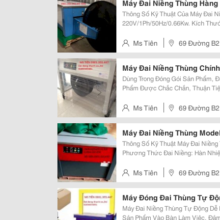
Máy Đai Niềng Thùng Hàng
Thông Số Kỹ Thuật Của Máy Đai Niềng Th
220V/1Ph/50Hz/0.66Kw. Kích Thước Của Máy: 895 X 565 X 735 (Mm). Máy Đai
Có Trọng Lượng : 80Kgs. Phương Thức Đai Niềng: Hàn Nhiệt. Kích Thước
Kiện Hàng Nhỏ Nhất Có Thể...
Ms Tiên
69 Đường B2 
Máy Đai Niềng Thùng Chín
Dùng Trong Đóng Gói Sản Phẩm, Đ
Phẩm Được Chắc Chắn, Thuận Tiệ
Đặc Tính Kỹ Thuật Máy Đai Niềng Thù
Thức Đai Niềng: Hàn Nhiệt ...
Ms Tiên
69 Đường B2 
Máy Đai Niềng Thùng Mode
Thông Số Kỹ Thuật Máy Đai Niềng
Phương Thức Đai Niềng: Hàn Nhiệt Nguồn Điện: 220V/1Ph/50Hz/0.66Kw 
Đóng Đai Niềng Thùng Sử Dụng D
15.5 Mm Kích Thước Máy: 895 X 
Ms Tiên
69 Đường B2 
Máy Đóng Đai Thùng Tự Độ
Máy Đai Niềng Thùng Tự Động Dễ 
Sản Phẩm Vào Bàn Làm Việc, Đảm