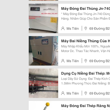
Máy Đóng Đai Thùng Jn-74
* Máy Đóng Đai Thùng Jn-740 Dùng
Hàng. Nhằm Giúp Cho Sản Phẩm Đ
Chuyển, Phân Phối Sản Phẩm. * Thông Số Kỹ Thuật Máy Chali : Jn-740.
Ms Tiên
69 Đường B2 
Máy Đai Niềng Thùng Của 
Máy Nhập Khẩu Mới 100%, Nguyên Đai Nguyên K
Motor Dc. Thao Tác Nhanh, Vận Hành Đơn Giản. Phương Thức Đai Niềng:
Hàn Nhiệt. Nhiệt Độ Hàn Dây Đai: Điều Chỉnh Được Tùy Thuộc Vào Độ
Dày/Mỏng Của Dây Đai.
Ms Tiên
69 Đường B2 
Dụng Cụ Niềng Đai Thép: M
Loại Dây Sử Dụng: Đai Thép Kích Cỡ Dây Đai Sử Dụng: 20Mm-32Mm X 0.38-
1.5Mm Phương Thức Đai Niềng: Bằng Tay Và Kẹp Bọ. Khi Cần Thêm Thông
Tin Hoặc Đặt Hàng Xin Liên Hệ: Công Ty Tnhh Tm-Dv Đại Đồng Thành Địa Chỉ:
69 Đường B2, Kcn Tân...
Ms Tiên
69 Đường B2 
Máy Đóng Đai Thép Răng N