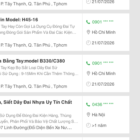
21/07/2026
hương Thức...
P. Tây Thạnh, Q. Tân Phú , Tphcm
in Model: H45-16
0901 *** ***
Tay Hay Còn Gọi Là Dụng Cụ Đóng Đai Tự
Hồ Chí Minh
ng Đóng Gói Sản Phẩm Và Đai Các Kiện
Sản Phẩm Được Chắc Chắn Và Bảo Vệ Chất
21/07/2026
 Kỹ Thuật Máy...
P. Tây Thạnh, Q. Tân Phú , Tphcm
a Bằng Tay:model B330/C380
0901 *** ***
 Sắt Loại Dây Đai Sử
Hồ Chí Minh
21/07/2026
Tây...
P. Tây Thạnh, Q. Tân Phú , Tphcm
, Siết Dây Đai Nhựa Uy Tín Chất
0436 *** ***
Hà Nội
Sử Dụng Để Đóng Đai Kiện Hàng, Thùng
huyển, Phân Phối Và Bảo Vệ Chất Lượng Sản
>1 năm
ụng Rộng Rãi Trong Các Ngành Sản Xuất
97 Linh Đường(Đối Diện Bến Xe Nước
ợc Phẩm, T