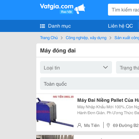
Danh mục
Liên hệ QC
Trang Chủ
Công nghiệp, xây dựng
Sản xuất côn
Máy đóng đai
Máy Đai Niềng Pallet Của 
Máy Nhập Khẩu Mới 100%,Còn Nguyên Đai Ngu
Hành Đơn Giản. Ph Ương Thức Đai Niềng:hàn Nhiệt . Máy Dùng Đai Niềng
Các Pallet Nặng. Máy T Ự Động Tắc Nguồn Nếu Không Hoạt Động Trong 60
Giây Để Tiết Kiệm Điện Năng . ...
Ms Tiên
69 Đường B2 