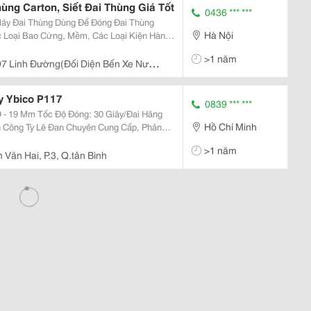
ng Carton, Siết Đai Thùng Giá Tốt
0436 *** ***
Máy Đai Thùng Dùng Để Đóng Đai Thùng
Hà Nội
c Loại Bao Cứng, Mềm, Các Loại Kiện Hàng
Sử Dụng Rộng Rãi Trong Các Ngành Thực
>1 năm
ện. Máy Đó
97 Linh Đường(Đối Diện Bến Xe Nước
y Ybico P117
0839 *** ***
Hồ Chí Minh
ụng Cụ Đóng Đai Bằng Tay,... Phục Vụ Cho
>1 năm
Văn Hai, P.3, Q.tân Bình