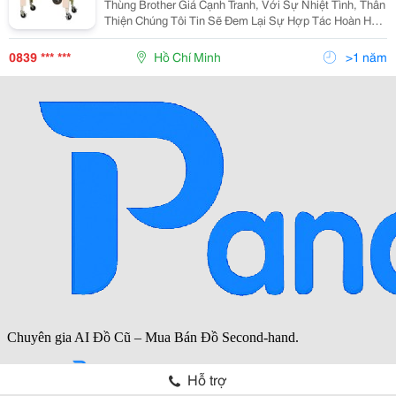
Thùng Brother Giá Cạnh Tranh, Với Sự Nhiệt Tình, Thân
Thiện Chúng Tôi Tin Sẽ Đem Lại Sự Hợp Tác Hoàn Hảo
Để Đáp Ứng Mọi Nhu Cầu Của Quý Khách Hàng. Quý
Khách Hàng Có Nhu Cầu, Xin Vui Lòng Liên Hệ
0839 *** ***
Hồ Chí Minh
>1 năm
Hỗ trợ