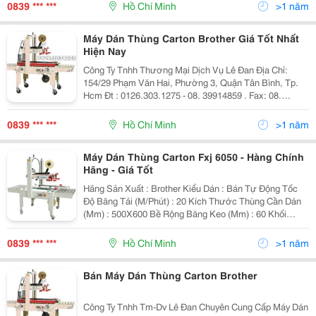
Máy Xí Nghiệp Chủ Yếu Như: Công Nghiệp Điện Tử, Mỹ
0839 *** ***
Hồ Chí Minh
>1 năm
Phẩ
Máy Dán Thùng Carton Brother Giá Tốt Nhất
Hiện Nay
Công Ty Tnhh Thương Mại Dịch Vụ Lê Đan Địa Chỉ:
154/29 Phạm Văn Hai, Phường 3, Quận Tân Bình, Tp.
Hcm Đt : 0126.303.1275 - 08. 39914859 . Fax: 08.
39914859. Website: Ledanco.com Công Ty Lê Đan
Chuyên Phân Phối Máy Dán Thùng Carton Các Loại V
0839 *** ***
Hồ Chí Minh
>1 năm
Máy Dán Thùng Carton Fxj 6050 - Hàng Chính
Hãng - Giá Tốt
Hãng Sản Xuất : Brother Kiểu Dán : Bán Tự Động Tốc
Độ Băng Tải (M/Phút) : 20 Kích Thước Thùng Cần Dán
(Mm) : 500X600 Bề Rộng Băng Keo (Mm) : 60 Khối
Lượng Sản Phẩm (Kg) : 20 Chiề
0839 *** ***
Hồ Chí Minh
>1 năm
Bán Máy Dán Thùng Carton Brother
Công Ty Tnhh Tm-Dv Lê Đan Chuyên Cung Cấp Máy Dán