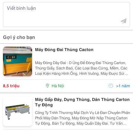
Gợi ý cho bạn
Máy Đóng Đai Thùng Cacton
Máy Đóng Dây Đai : D Ùng Để Đóng Đai Thùng Carton,
Thùng Giấy, Sách Baó, Các Loại Bao Cứng, Mềm, Các
Loại Kiện Hàng Hình Ống, Hình Vuông. Máy Đuợc Sử
Dụng Rộng Rãi Trong Các Ngành Thực Phẩm, Dược
Phẩm, In Ấn, Bưu Điện. - Máy Kzb-1 Dùng Để Đóng Đai
8,5 triệu
Hà Nội
>1 năm
Máy Gấp Đáy, Dựng Thùng, Dán Thùng Carton
Tự Động
Công Ty Tnhh Thương Mại Dịch Vụ Lê Đan Chuyên Phân
Phối Máy Dán Thùng, Máy Đóng Mở Nắp Thùng Carton
Tự Động, Bán Tự Động, Máy Quấn Dây Đai. Tư Vấn
Thiết Kế Dây Chuyền Đóng Gói Tự Động Cho Các Nhà