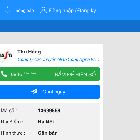
Đăng nhập / Đăng ký
Thông báo
Thu Hằng
C
ông Ty CP Chuyển Giao Công Nghệ VINASTAR
0986 *** ***
BẤM ĐỂ HIỆN SỐ
Chat ngay
Mã số :
13699558
Địa điểm :
Hà Nội
Hình thức :
Cần bán