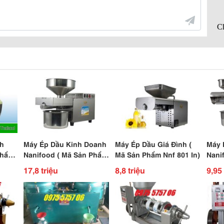
nh
Máy Ép Dầu Kinh Doanh
Máy Ép Dầu Giá Đình (
Máy 
Phẩm
Nanifood ( Mã Sản Phẩm
Mã Sản Phẩm Nnf 801 In)
Nani
anh Lá
Nnf 807A )
17,8 triệu
8,8 triệu
9,95 