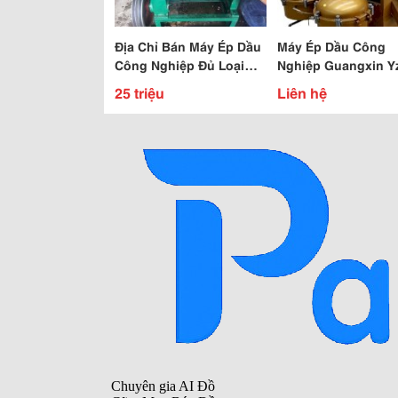
Địa Chỉ Bán Máy Ép Dầu
Máy Ép Dầu Công
Công Nghiệp Đủ Loại
Nghiệp Guangxin Y
Công Suất Nghệ An,Diễn
140
25 triệu
Liên hệ
Châu,Nam Đàn,Thanh
Hóa,Vĩnh Phúc..