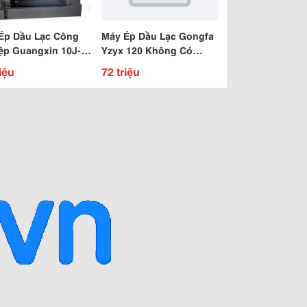
Ép Dầu Lạc Công
Máy Ép Dầu Lạc Gongfa
ệp Guangxin 10J-
Yzyx 120 Không Có
Bảng Điều Khiển Nhiệt
iệu
72 triệu