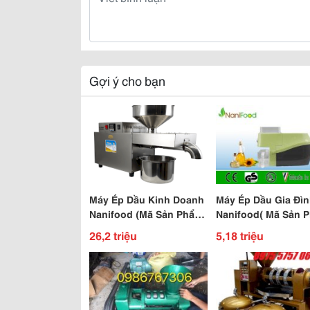
Gợi ý cho bạn
Máy Ép Dầu Kinh Doanh
Máy Ép Dầu Gia Đì
Nanifood (Mã Sản Phẩm
Nanifood( Mã Sản 
Nnf 808A)
Nnf 800A) Bản X
26,2 triệu
5,18 triệu