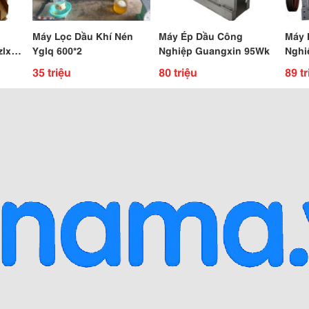
Máy Lọc Dầu Khí Nén
Máy Ép Dầu Công
Máy 
zlxq
Yglq 600*2
Nghiệp Guangxin 95Wk
Nghi
2Wk
35 triệu
80 triệu
89 tr