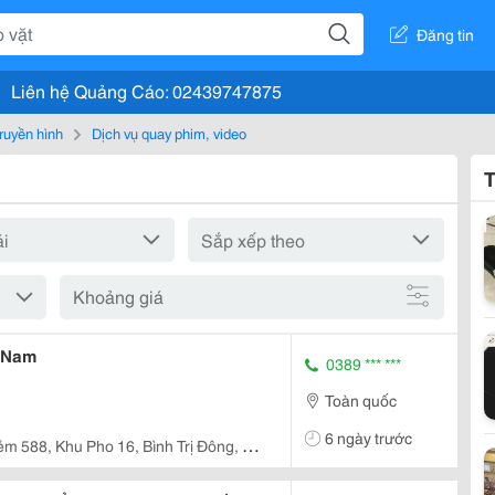
Đăng tin
Liên hệ Quảng Cáo: 02439747875
truyền hình
Dịch vụ quay phim, video
T
Khoảng giá
t Nam
0389 *** ***
Toàn quốc
6 ngày trước
ẻm 588, Khu Pho 16, Bình Trị Đông, Hồ