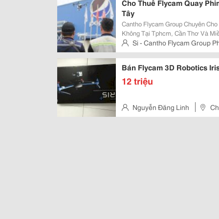
Cho Thuê Flycam Quay Phi
Tây
Cantho Flycam Group Chuyên Cho Thuê Flycam Quay Phim Chụp Ảnh Trên
Không Tại Tphcm, Cần Thơ Và Miề
Doanh Nghiệp, Quay Phim Chụp Ả
Si - Cantho Flycam Group 
Building Cho Doanh Nghiệp, Quay
Bán Flycam 3D Robotics Ir
12 triệu
Nguyễn Đăng Linh
Ch
Tấn Phát, Thị Trấn Nhà Bè. (T
1,5 Km)