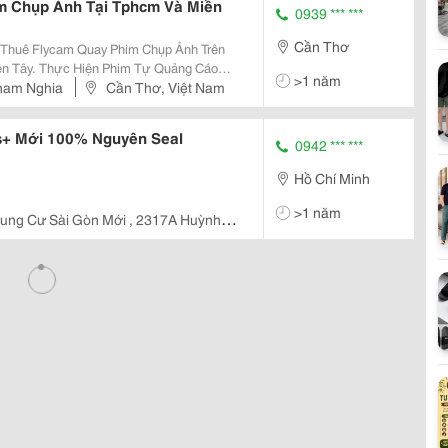
m Chụp Ảnh Tại Tphcm Và Miền
0939 *** ***
Cần Thơ
n Tây. Thực Hiện Phim Tự Quảng Cáo
>1 năm
nh Cho Các Sự Kiện, Quay Chụp Team
Pham Nghia
Cần Thơ, Việt Nam
 Phim Chụp Ảnh Báo
is+ Mới 100% Nguyên Seal
0942 *** ***
Hồ Chí Minh
>1 năm
ung Cư Sài Gòn Mới , 2317A Huỳnh
òa Nhà 15 Tầng, Cách Cầu Phú Xuân