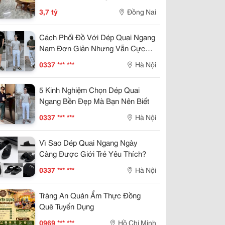
Ngay 200 Triệu, Có Sân Ô Tô
3,7 tỷ
Đồng Nai
Cách Phối Đồ Với Dép Quai Ngang
Nam Đơn Giản Nhưng Vẫn Cực
Cuốn
0337 *** ***
Hà Nội
5 Kinh Nghiệm Chọn Dép Quai
Ngang Bền Đẹp Mà Bạn Nên Biết
0337 *** ***
Hà Nội
Vì Sao Dép Quai Ngang Ngày
Càng Được Giới Trẻ Yêu Thích?
0337 *** ***
Hà Nội
Tràng An Quán Ẩm Thực Đồng
Quê Tuyển Dụng
0969 *** ***
Hồ Chí Minh