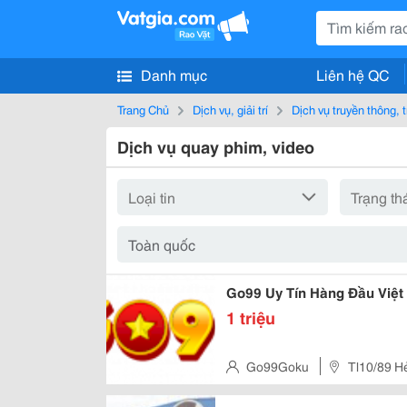
Danh mục
Liên hệ QC
Trang Chủ
Dịch vụ, giải trí
Dịch vụ truyền thông, 
Dịch vụ quay phim, video
Go99 Uy Tín Hàng Đầu Việ
1 triệu
Go99Goku
Tl10/89 H
Chí Minh, Vietnam