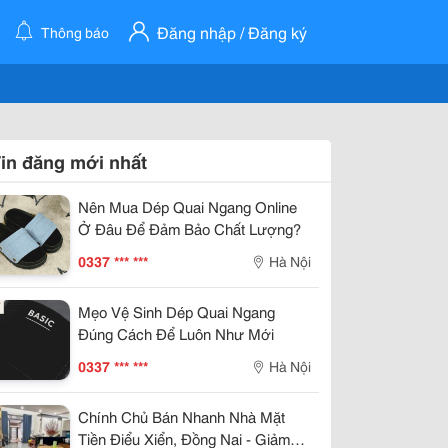
Đăng nhập / Đăng ký
Thông báo
in đăng mới nhất
Nên Mua Dép Quai Ngang Online
Ở Đâu Để Đảm Bảo Chất Lượng?
0337 *** ***
Hà Nội
Mẹo Vệ Sinh Dép Quai Ngang
Đúng Cách Để Luôn Như Mới
0337 *** ***
Hà Nội
Chính Chủ Bán Nhanh Nhà Mặt
Tiền Điểu Xiển, Đồng Nai - Giảm