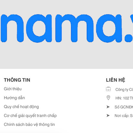
THÔNG TIN
LIÊN HỆ
Giới thiệu
Công ty C
Hướng dẫn
HN: 102 T
➤
Quy chế hoạt động
Số GCNĐKD
➤
Cơ chế giải quyết tranh chấp
Nơi cấp: S
Chính sách bảo vệ thông tin