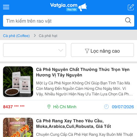
Cà phê (Coffee)
Cà phê hạt
Lọc nâng cao
Cà Phê Nguyên Chất Thưởng Thức Trọn Vẹn
Hương Vị Tây Nguyên
Một Ly Cà Phê Ngon Không Chỉ Giúp Bạn Tỉnh Táo Mà
Còn Mang Đến Nguồn Cảm Hứng Cho Ngày Mới. Vì
Vậy, Nhiều Người Hiện Nay Ưu Tiên Lựa Chọn Cà Phê
Nguyên Chất Với Hương Thơm Tự Nhiên Và Vị Đậm Đà
Đặc Trưng. Nếu Yêu Thích Hương Vị Cà Phê Việt, Bạn
8437 *** ***
Hồ Chí Minh
09/07/2026
Có...
Cà Phê Rang Xay Theo Yêu Cầu,
Moka,Arabica,Culi,Robusta, Giá Tốt
Chuyên Cung Cấp Cà Phê Hạt Rang Xay Buôn Mê Thuật