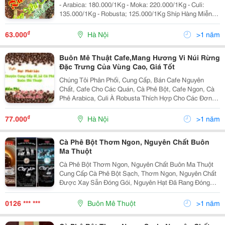
- Arabica: 180.000/1Kg - Moka: 220.000/1Kg - Culi:
135.000/1Kg - Robusta; 125.000/1Kg Shíp Hàng Miễn
Phí Kv Hà Nội Mr Sơn: 0978.534.605
₫
63.000
Hà Nội
>1 năm
Buôn Mê Thuật Cafe,Mang Hương Vi Núi Rừng
Đặc Trưng Của Vùng Cao, Giá Tốt
Chúng Tôi Phân Phối, Cung Cấp, Bán Cafe Nguyên
Chất, Cafe Cho Các Quán, Cà Phê Bột, Cafe Ngon, Cà
Phê Arabica, Culi À Robusta Thích Hợp Cho Các Đơn
Vị, Nhà Hàng, Quán Cà Phê, Các Hộ Gia Đình Với Giá
Tốt Nhất Và Cam Kết Chất L
₫
77.000
Hà Nội
>1 năm
Cà Phê Bột Thơm Ngon, Nguyên Chất Buôn
Ma Thuột
Cà Phê Bột Thơm Ngon, Nguyên Chất Buôn Ma Thuột
Cung Cấp Cà Phê Bột Sạch, Thơm Ngon, Nguyên Chất
Được Xay Sẵn Đóng Gói, Nguyên Hạt Đã Rang Đóng
Gói, Hoặc Rang Xay Nguyên Hạt Ngay Tại Chỗ. Giao
Hàng Trên Toàn Quốc, Liên Hệ Để Biết Giá Và Chương
0126 *** ***
Buôn Mê Thuột
>1 năm
Trì