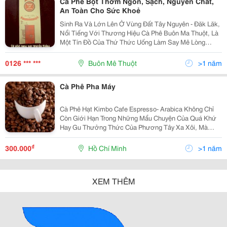
Cà Phê Bột Thơm Ngon, Sạch, Nguyên Chất,
An Toàn Cho Sức Khoẻ
Sinh Ra Và Lớn Lên Ở Vùng Đất Tây Nguyên - Đăk Lăk,
Nổi Tiếng Với Thương Hiệu Cà Phê Buôn Ma Thuột, Là
Một Tín Đồ Của Thứ Thức Uống Làm Say Mê Lòng
Người - Hương Vị C À P Hê Buôn Ma Thuột . Từ Khi
Biết Uống Cà Phê Cho Đến Nay , Đã Được Gần 20 Năm;
0126 *** ***
Buôn Mê Thuột
>1 năm
Th
Cà Phê Pha Máy
Cà Phê Hạt Kimbo Cafe Espresso- Arabica Không Chỉ
Còn Giới Hạn Trong Những Mẩu Chuyện Của Quá Khứ
Hay Gu Thưởng Thức Của Phương Tây Xa Xôi, Mà
Đang Trở Nên Rất Gần Với Người Việt Qua Việc Xuất
Hiện Của Những Thương Hiệu Café Với Sản Phẩm
₫
300.000
Hồ Chí Minh
>1 năm
XEM THÊM