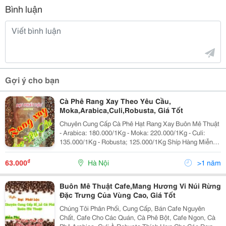
Bình luận
Gợi ý cho bạn
Cà Phê Rang Xay Theo Yêu Cầu,
Moka,Arabica,Culi,Robusta, Giá Tốt
Chuyên Cung Cấp Cà Phê Hạt Rang Xay Buôn Mê Thuật
- Arabica: 180.000/1Kg - Moka: 220.000/1Kg - Culi:
135.000/1Kg - Robusta; 125.000/1Kg Shíp Hàng Miễn
Phí Kv Hà Nội Mr Sơn: 0978.534.605
₫
63.000
Hà Nội
>1 năm
Buôn Mê Thuật Cafe,Mang Hương Vi Núi Rừng
Đặc Trưng Của Vùng Cao, Giá Tốt
Chúng Tôi Phân Phối, Cung Cấp, Bán Cafe Nguyên
Chất, Cafe Cho Các Quán, Cà Phê Bột, Cafe Ngon, Cà