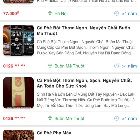
Phê Arabica, Culi À Robusta Thích Hợp Cho Các Đơn
Vị, Nhà Hàng, Quán Cà Phê, Các Hộ Gia Đình Với Giá
Tốt Nhất Và Cam Kết Chất L
₫
77.000
Hà Nội
>1 năm
Cà Phê Bột Thơm Ngon, Nguyên Chất Buôn
Ma Thuột
Cà Phê Bột Thơm Ngon, Nguyên Chất Buôn Ma Thuột
Cung Cấp Cà Phê Bột Sạch, Thơm Ngon, Nguyên Chất
Được Xay Sẵn Đóng Gói, Nguyên Hạt Đã Rang Đóng
Gói, Hoặc Rang Xay Nguyên Hạt Ngay Tại Chỗ. Giao
Hàng Trên Toàn Quốc, Liên Hệ Để Biết Giá Và Chương
0126 *** ***
Buôn Mê Thuột
>1 năm
Trì
Cà Phê Bột Thơm Ngon, Sạch, Nguyên Chất,
An Toàn Cho Sức Khoẻ
Sinh Ra Và Lớn Lên Ở Vùng Đất Tây Nguyên - Đăk Lăk,
Nổi Tiếng Với Thương Hiệu Cà Phê Buôn Ma Thuột, Là
Một Tín Đồ Của Thứ Thức Uống Làm Say Mê Lòng
Người - Hương Vị C À P Hê Buôn Ma Thuột . Từ Khi
Biết Uống Cà Phê Cho Đến Nay , Đã Được Gần 20 Năm;
0126 *** ***
Buôn Mê Thuột
>1 năm
Th
Cà Phê Pha Máy