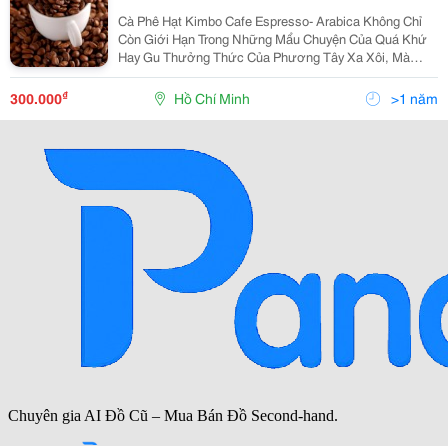
Cà Phê Hạt Kimbo Cafe Espresso- Arabica Không Chỉ
Còn Giới Hạn Trong Những Mẩu Chuyện Của Quá Khứ
Hay Gu Thưởng Thức Của Phương Tây Xa Xôi, Mà
Đang Trở Nên Rất Gần Với Người Việt Qua Việc Xuất
Hiện Của Những Thương Hiệu Café Với Sản Phẩm
₫
300.000
Hồ Chí Minh
>1 năm