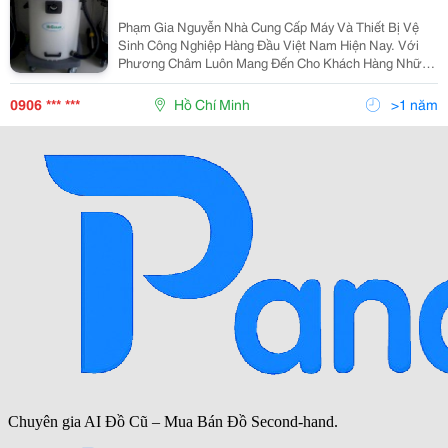
Phạm Gia Nguyễn Nhà Cung Cấp Máy Và Thiết Bị Vệ
Sinh Công Nghiệp Hàng Đầu Việt Nam Hiện Nay. Với
Phương Châm Luôn Mang Đến Cho Khách Hàng Những
Sự Lựa Chọn Tốt Nhất Phạm Gia Nguyễn Luôn Cung
Cấp Những Sản Phẩm Chất Lượng Và Chể Độ Hậu Mãi,
0906 *** ***
Hồ Chí Minh
>1 năm
Bảo Hành U