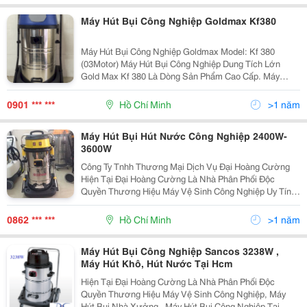
Máy Hút Bụi Công Nghiệp Goldmax Kf380
Máy Hút Bụi Công Nghiệp Goldmax Model: Kf 380
(03Motor) Máy Hút Bụi Công Nghiệp Dung Tích Lớn
Gold Max Kf 380 Là Dòng Sản Phẩm Cao Cấp. Máy
Được Thiết Kế Chắc Chắn, Vận Hành Trong Thời Gian
Dài, Chuyên Xuất Khẩu Cho Thị Trường Châu Ẩu Vả Mỹ.
0901 *** ***
Hồ Chí Minh
>1 năm
Cô
Máy Hút Bụi Hút Nước Công Nghiệp 2400W-
3600W
Công Ty Tnhh Thương Mại Dịch Vụ Đại Hoàng Cường
Hiện Tại Đại Hoàng Cường Là Nhà Phân Phối Độc
Quyền Thương Hiệu Máy Vệ Sinh Công Nghiệp Uy Tín
Và Chất Lượng Hàng Đầu Tại Việt Nam Với Nhiều
Thương Hiệu Nổi Tiếng Như : Densin, Comac,
0862 *** ***
Hồ Chí Minh
>1 năm
Fiorentini, Dol
Máy Hút Bụi Công Nghiệp Sancos 3238W ,
Máy Hút Khô, Hút Nước Tại Hcm
Hiện Tại Đại Hoàng Cường Là Nhà Phân Phối Độc
Quyền Thương Hiệu Máy Vệ Sinh Công Nghiệp, Máy
Hút Bụi Nhà Xưởng , Máy Hút Bụi Công Nghiệp Tại