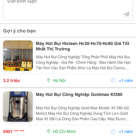
Gợi ý cho bạn
Máy Hút Bụi Hiclean Hc30-Hc70-Hc80 Giá Tốt
Nhất Thị Trường
Máy Hút Bụi Công Nghiệp Tổng Phân Phối Máy Hút Bụi
Công Nghiệp - Giá Rẻ - Chính Hãng - Bảo Hành Dài Hạn
Tận Nơi Các Sản Phẩm Như Là Máy Hút Bụi Camry,
Anex, Hiclean...khuyến Mại Cực Lớn Call 0902.199.551
Để Được Giá Tốt Nhất !!!! Công
3,2 triệu
Hà Nội
>1 năm
Máy Hút Bụi Công Nghiệp Goldmax Kf280
Máy Hút Bụi Công Nghiệp Gold Max Model: Kf 280 (02
Motor) Máy Hút Bụi Công Nghiệp Dung Tích Lớn Gold
Max Kf 280 Là Dòng Sản Phẩm Cao Cấp. Máy Được
Thiết Kế Chắc Chắn, Vận Hành Trong Thời Gian Dài,
Chuyên Xuất Khẩu Cho Thị Trường Châu Ẩu Vả Mỹ.
0901 *** ***
Hồ Chí Minh
>1 năm