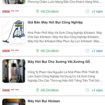
Phương Châm Luôn Mang Đến Cho Khách Hàng Những
Sự Lựa Chọn Tốt Nhất Phạm Gia Nguyễn Luôn Cung
Cấp Những Sản Phẩm Chất Lượng Và Chể Độ Hậu Mãi,
0906 *** ***
Hồ Chí Minh
>1 năm
Bảo Hành U
Giá Bán Máy Hút Bụi Công Nghiệp
Nhà Phân Phối Máy Vệ Sinh Công Nghiệp &Ndash; Máy
Chà Sàn &Ndash; Máy Hút Bụi Công Nghiệp &Ndash;
Máy Hút Bụi &Ndash;Máy Phun Áp Lực &Ndash; Máy
Đánh Sàn &Ndash; Máy Giặt Thảm &Ndash; Máy Lau
Sàn &Ndash; Phụ Kiện Motor Thay Thế Các Thiếtbị Vệ
0906 *** ***
Hồ Chí Minh
>1 năm
Si
Máy Hút Bụi Cho Xưởng Vãi,Xưởng Gỗ
Công Ty Phạm Gia Nguyễn Là Nhà Phân Phối Thiết Bị
Làm Sạch Công Nghiệp Và Dụng Cụ Vệ Sinh Công
Nghiệp Cho Các Thương Hiệu Nổi Tiếng Trên Thế Giới
Như: Fiorentini, Lavor, Karcher, Sancos, Roly, Hiclean,
Clean Maid &Hellip; Máy Hút Bụi Công Nghiệp S
0906 *** ***
Hồ Chí Minh
>1 năm
Máy Hút Bụi Hiclean