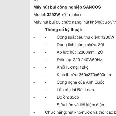
Máy hút bụi công nghiệp SANCOS
Model:
3292W
(01 motor)
Máy hút bụi 03 chức năng, hút khô/hút ướt/ th
-
Thông số kỹ thuật:
- - Công suất tiêu thụ điện: 1200W
- - Dung tích thùng chứa: 30L
- - Áp lực hút : 2300mmH2O
- - Điện áp: 220-240V/50Hz
- - Khối lượng: 12kg
- - Kích thước: 360x370x600mm
- - Công nghệ của Anh Quốc
- - Lắp ráp tại Đài Loan
- - Độ ồn: 65db
- - Siêu bền và tiết kiệm điện
- Chức năng: hút khô/nước và thổi các b