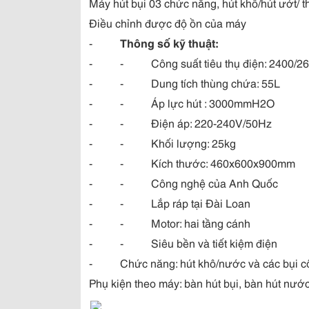
Máy hút bụi 03 chức năng, hút khô/hút ướt/ th
Điều chỉnh được độ ồn của máy
-
Thông số kỹ thuật:
- - Công suất tiêu thụ điện: 2400/2
- - Dung tích thùng chứa: 55L
- - Áp lực hút : 3000mmH2O
- - Điện áp: 220-240V/50Hz
- - Khối lượng: 25kg
- - Kích thước: 460x600x900mm
- - Công nghệ của Anh Quốc
- - Lắp ráp tại Đài Loan
- - Motor: hai tầng cánh
- - Siêu bền và tiết kiệm điện
- Chức năng: hút khô/nước và các bụi c
Phụ kiện theo máy: bàn hút bụi, bàn hút nước,