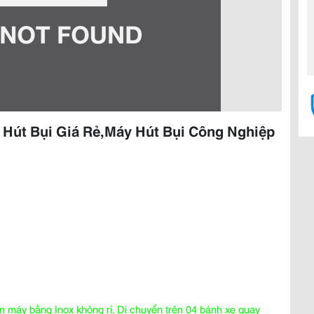
 Hút Bụi Giá Rẻ,Máy Hút Bụi Công Nghiệp
 máy bằng Inox không rỉ. Di chuyển trên 04 bánh xe quay