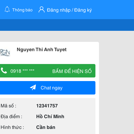
Đăng nhập / Đăng ký
Thông báo
Nguyen Thi Anh Tuyet
0918 *** ***
BẤM ĐỂ HIỆN SỐ
Chat ngay
Mã số :
12341757
Địa điểm :
Hồ Chí Minh
Hình thức :
Cần bán