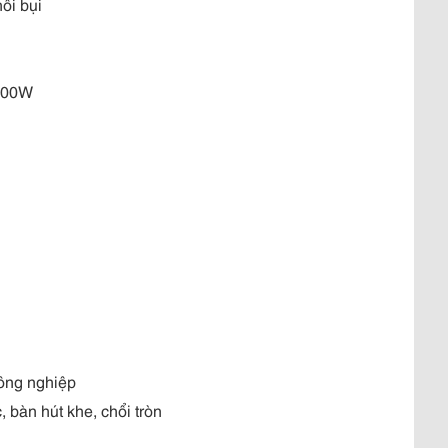
ổi bụi
600W
ông nghiệp
 bàn hút khe, chổi tròn