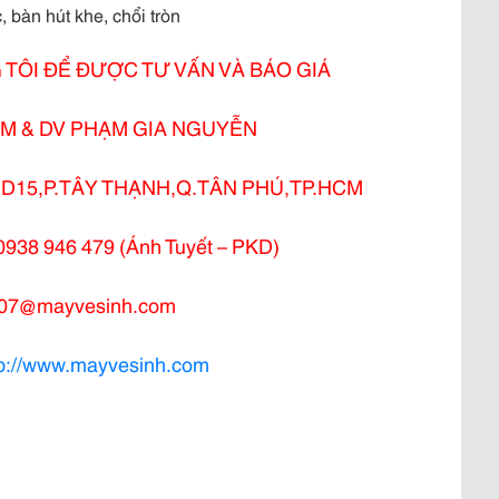
 bàn hút khe, chổi tròn
 TÔI ĐỂ ĐƯỢC TƯ VẤN VÀ BÁO GIÁ
M & DV PHẠM GIA NGUYỄN
15,P.TÂY THẠNH,Q.TÂN PHÚ,TP.HCM
0938 946 479 (Ánh Tuyết – PKD)
d07@mayvesinh.com
tp://www.mayvesinh.com