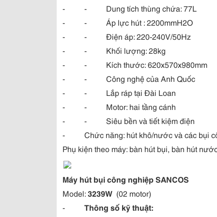
- - Dung tích thùng chứa: 77L
- - Áp lực hút : 2200mmH2O
- - Điện áp: 220-240V/50Hz
- - Khối lượng: 28kg
- - Kích thước: 620x570x980mm
- - Công nghệ của Anh Quốc
- - Lắp ráp tại Đài Loan
- - Motor: hai tầng cánh
- - Siêu bền và tiết kiệm điện
- Chức năng: hút khô/nước và các bụi c
Phụ kiện theo máy: bàn hút bụi, bàn hút nước,
Máy hút bụi công nghiệp SANCOS
Model:
3239W
(02 motor)
-
Thông số kỹ thuật: