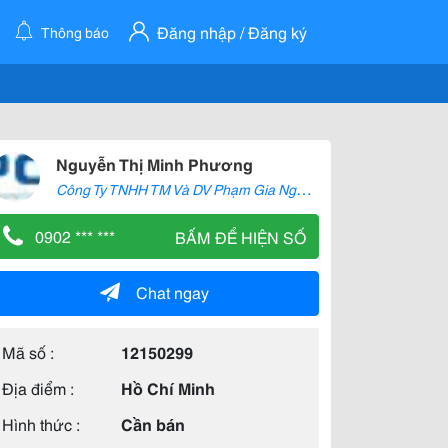
Đăng nhập / Đăng ký
Thông báo
Nguyễn Thị Minh Phương
C
ông Ty TNHH TM Và DV Phạm Gia Nguyễn
0902 *** ***
BẤM ĐỂ HIỆN SỐ
Chat ngay
Mã số :
12150299
Địa điểm :
Hồ Chí Minh
Hình thức :
Cần bán