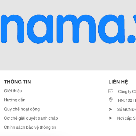
THÔNG TIN
LIÊN HỆ
Giới thiệu
Công ty C
Hướng dẫn
HN: 102 T
➤
Quy chế hoạt động
Số GCNĐKD
➤
Cơ chế giải quyết tranh chấp
Nơi cấp: S
Chính sách bảo vệ thông tin