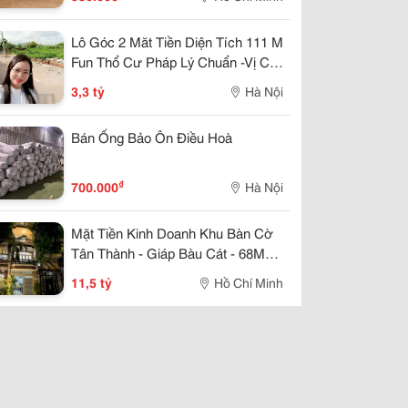
Lô Góc 2 Măt Tiền Diện Tích 111 M
Fun Thổ Cư Pháp Lý Chuẩn -Vị Chí
Lô Đất Cực Thoáng Mát ,Đất Nằm
3,3 tỷ
Hà Nội
Mặt Đường Chục
Bán Ống Bảo Ôn Điều Hoà
₫
700.000
Hà Nội
Mặt Tiền Kinh Doanh Khu Bàn Cờ
Tân Thành - Giáp Bàu Cát - 68M² -
5 Tầng - Nhỉnh 11 Tỷ
11,5 tỷ
Hồ Chí Minh