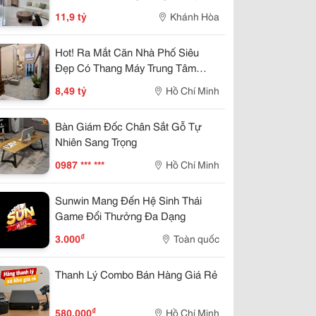
Nha Trang Giá 11,9 Tỷ.
11,9 tỷ
Khánh Hòa
Hot! Ra Mắt Căn Nhà Phố Siêu
Đẹp Có Thang Máy Trung Tâm
Quận 12
8,49 tỷ
Hồ Chí Minh
Bàn Giám Đốc Chân Sắt Gỗ Tự
Nhiên Sang Trọng
0987 *** ***
Hồ Chí Minh
Sunwin Mang Đến Hệ Sinh Thái
Game Đổi Thưởng Đa Dạng
₫
3.000
Toàn quốc
Thanh Lý Combo Bán Hàng Giá Rẻ
₫
580.000
Hồ Chí Minh