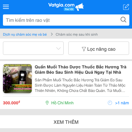
Dịch vụ chăm sóc mẹ và bé
Chăm sóc mẹ sau khi sinh
Lọc nâng cao
Quấn Muối Thảo Dược Thuốc Bắc Hương Trà
Giảm Béo Sau Sinh Hiệu Quả Ngay Tại Nhà
Sản Phẩm Muối Thuốc Bắc Hương Trà Giảm Eo Sau
Sinh Được Làm Nguyên Liệu Hoàn Toàn Từ Thảo Mộc
Thiên Nhiên, Không Chứa Chất Bảo Quản. Túi Muối
Thảo Dược Thuốc Bắc Quấn, Chườm Bụng Cung Đình
Huế Giảm Mỡ Săn Bụng Hiệu Quả Kinh Ngạc Cho Phụ
₫
300.000
Hồ Chí Minh
>1 năm
Nữ Sa
XEM THÊM