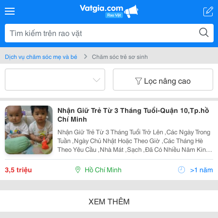
Dịch vụ chăm sóc mẹ và bé
Chăm sóc trẻ sơ sinh
Lọc nâng cao
Nhận Giữ Trẻ Từ 3 Tháng Tuổi-Quận 10,Tp.hồ
Chí Minh
Nhận Giữ Trẻ Từ 3 Tháng Tuổi Trở Lên ,Các Ngày Trong
Tuần ,Ngày Chủ Nhật Hoặc Theo Giờ ,Các Tháng Hè
Theo Yêu Cầu ,Nhà Mát ,Sạch ,Đã Có Nhiều Năm Kinh
Nghiệm Chăm Sóc ,Giữ Trẻ Lâu Năm ,Chu Đáo ,Trách
Nhiệm ,An Toàn ,Nắm Rỏ Các Triệu Chứng Thường
3,5 triệu
Hồ Chí Minh
>1 năm
Gặp...
XEM THÊM