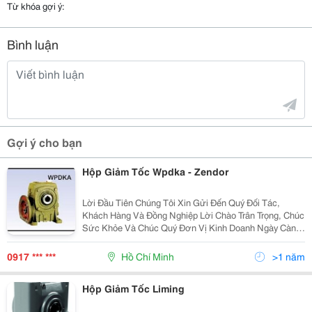
Từ khóa gợi ý:
Bình luận
Gợi ý cho bạn
Hộp Giảm Tốc Wpdka - Zendor
Lời Đầu Tiên Chúng Tôi Xin Gửi Đến Quý Đối Tác,
Khách Hàng Và Đồng Nghiệp Lời Chào Trân Trọng, Chúc
Sức Khỏe Và Chúc Quý Đơn Vị Kinh Doanh Ngày Càng
Phát Đạt Và Thịnh Vượng! Công Ty Đông Phong Đã Trở
Thành Một Trong Những Nhà Phân Phối, Đại Lý Cun
0917 *** ***
Hồ Chí Minh
>1 năm
Hộp Giảm Tốc Liming