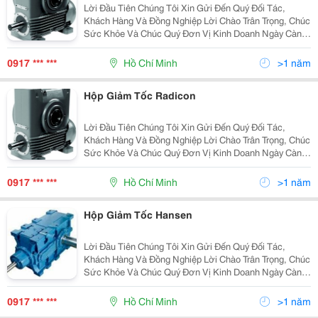
Lời Đầu Tiên Chúng Tôi Xin Gửi Đến Quý Đối Tác,
Khách Hàng Và Đồng Nghiệp Lời Chào Trân Trọng, Chúc
Sức Khỏe Và Chúc Quý Đơn Vị Kinh Doanh Ngày Càng
Phát Đạt Và Thịnh Vượng! Công Ty Đông Phong Đã Trở
Thành Một Trong Những Nhà Phân Phối, Đại Lý Cun
0917 *** ***
Hồ Chí Minh
>1 năm
Hộp Giảm Tốc Radicon
Lời Đầu Tiên Chúng Tôi Xin Gửi Đến Quý Đối Tác,
Khách Hàng Và Đồng Nghiệp Lời Chào Trân Trọng, Chúc
Sức Khỏe Và Chúc Quý Đơn Vị Kinh Doanh Ngày Càng
Phát Đạt Và Thịnh Vượng! Công Ty Đông Phong Đã Trở
Thành Một Trong Những Nhà Phân Phối, Đại Lý Cun
0917 *** ***
Hồ Chí Minh
>1 năm
Hộp Giảm Tốc Hansen
Lời Đầu Tiên Chúng Tôi Xin Gửi Đến Quý Đối Tác,
Khách Hàng Và Đồng Nghiệp Lời Chào Trân Trọng, Chúc
Sức Khỏe Và Chúc Quý Đơn Vị Kinh Doanh Ngày Càng
Phát Đạt Và Thịnh Vượng! Công Ty Đông Phong Đã Trở
Thành Một Trong Những Nhà Phân Phối, Đại Lý Cun
0917 *** ***
Hồ Chí Minh
>1 năm