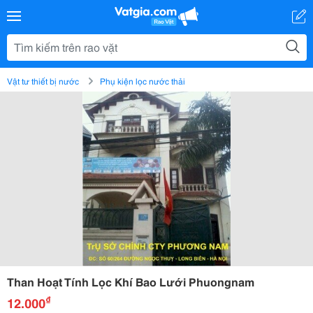
Vật tư thiết bị nước
Phụ kiện lọc nước thải
Than Hoạt Tính Lọc Khí Bao Lưới Phuongnam
₫
12.000