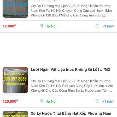
Cty Cp Thương Mại Dịch Vụ Xuất Nhập Khẩu Phuơng
Nam Kho Tại Hà Nội Chuyen Cung Cấp Luới Inox 1Mm
Không Gỉ 120.000Đ/M2 Cho Các Công Trình Sử Lý
Nuớc Làm Tấm Ngăn Các Tầng Vật Liệu Lọc Nuớc
80.000 -120.000/M2 Liên Hệ 090 997 8088 - 090 208
₫
12.000
Hà Nội
>1 năm
1938...
Lưới Ngăn Vật Liệu Inox Không Gỉ Lỗ1Li /M2
Cty Cp Thương Mại Dịch Vụ Xuất Nhập Khẩu Phuơng
Nam Kho Tại Hà Nội C Huyen Cung Cấp Luới Inox 1Mm
Không Gỉ Cho Các Công Trình Sử Lý Nuớc Làm Tấm
Ngăn Các Tầng Vật Liệu Lọc Nuớc 80.000 -120.000/M2
Liên Hệ 090 997 8088 - 090
₫
120.000
Hà Nội
>1 năm
Xử Lý Nước Thải Bằng Hạt Xốp Phương Nam