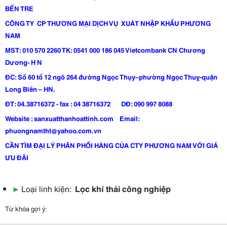
BẾN TRE
CÔNG TY CP THƯƠNG MẠI DỊCH VỤ XUÁT NHẬP KHẨU PHƯƠNG
NAM
MST: 010 570 2260 TK: 0541 000 186 045 Vietcombank CN Chương
Dương- H N
ĐC: Số 60 tổ 12 ngõ 264 đường Ngọc Thụy–phường Ngọc Thuỵ-quận
Long Biên – HN.
ĐT: 04.38716372 - fax : 04 38716372 DĐ: 090 997 8088
Website : sanxuatthanhoattinh.com Email:
phuongnamtht@yahoo.com.vn
CẦ
N TÌM ĐẠI LÝ PHÂN PHỐI HÀNG C
ỦA
CTY PHƯƠNG NAM VỚI GIÁ
ƯU ĐÃI
▶
Loại linh kiện:
Lọc khí thải công nghiệp
Từ khóa gợi ý: