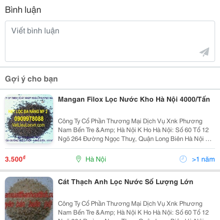
Bình luận
Gợi ý cho bạn
Mangan Filox Lọc Nước Kho Hà Nội 4000/Tấn
Công Ty Cổ Phần Thương Mại Dịch Vụ Xnk Phương
Nam Bến Tre &Amp; Hà Nội K Ho Hà Nội: Số 60 Tổ 12
Ngõ 264 Đường Ngọc Thuỵ, Quận Long Biên Hà Nội Đt:
04 38716372 -Mr Nam 090 321 4377 -Ms Hương 090
997 8088 Email: Phuongnamtht@Yahoo.com.vn
₫
3.500
Hà Nội
>1 năm
Cát Thạch Anh Lọc Nước Số Lượng Lớn
Công Ty Cổ Phần Thương Mại Dịch Vụ Xnk Phương
Nam Bến Tre &Amp; Hà Nội K Ho Hà Nội: Số 60 Tổ 12