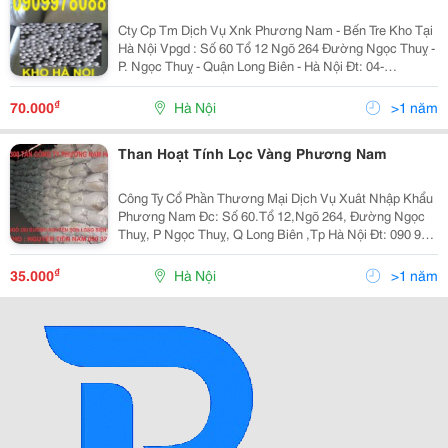
Cty Cp Tm Dịch Vụ Xnk Phương Nam - Bến Tre Kho Tại
Hà Nội Vpgd : Số 60 Tổ 12 Ngõ 264 Đường Ngọc Thuỵ -
P. Ngọc Thuỵ - Quận Long Biên - Hà Nội Đt: 04-
38716372 - 090 997 8088 - 090 208 1938 Cung Cấp Số
Lượng Lớn Nguyên Vật Liệu Lọc Nước Trong...
₫
70.000
Hà Nội
>1 năm
Than Hoạt Tính Lọc Vàng Phương Nam
Công Ty Cổ Phần Thương Mại Dịch Vụ Xuât Nhập Khẩu
Phương Nam Đc: Số 60.Tổ 12,Ngõ 264, Đường Ngọc
Thuỵ, P Ngọc Thuỵ, Q Long Biên ,Tp Hà Nội Đt: 090 997
8088 090 997 8088 - 090 321 4377 Email :
Phuongnamtht@Yahoo.com.vn Website : Vatlieulocphu
₫
35.000
Hà Nội
>1 năm