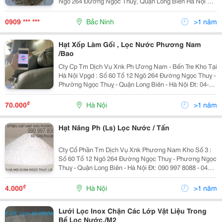
Ngõ 264 Đường Ngọc Thuỵ, Quận Long Biên Hà Nội Đt:
04 38716372 -Mr Nam 090 321 4377 -Ms Hương 090
997 8088 Cần Bán Số Lượng Lớn Cát Sỏi Thạch
0909 *** ***
Bắc Ninh
>1 năm
Hạt Xốp Làm Gối , Lọc Nước Phương Nam
/Bao
Cty Cp Tm Dịch Vụ Xnk Ph Ương Nam - Bến Tre Kho Tại
Hà Nội Vpgd : Số 60 Tổ 12 Ngõ 264 Đường Ngọc Thuỵ -
Phường Ngọc Thuỵ - Quận Long Biên - Hà Nội Đt: 04-
38716372 - 090 997 8088 Cung Cấp Số Lượng Lớn
Nguyên Vật Liệu Lọc Nước Trong Đó Có Hạt...
₫
70.000
Hà Nội
>1 năm
Hạt Nâng Ph (Ls) Lọc Nước / Tấn
Cty Cổ Phần Tm Dịch Vụ Xnk Phương Nam Kho Số 3 :
Số 60 Tổ 12 Ngõ 264 Đường Ngọc Thuỵ - Phương Ngọc
Thuỵ - Quận Long Biên - Hà Nội Đt: 090 997 8088 - 04
.38716372 - Fax : 04 38716372 Email :
Phuongnamtht@Yahoo.com.vn Website : Sanxuatth
₫
4.000
Hà Nội
>1 năm
Lưới Lọc Inox Chặn Các Lớp Vật Liệu Trong
Bể Lọc Nước,/M2