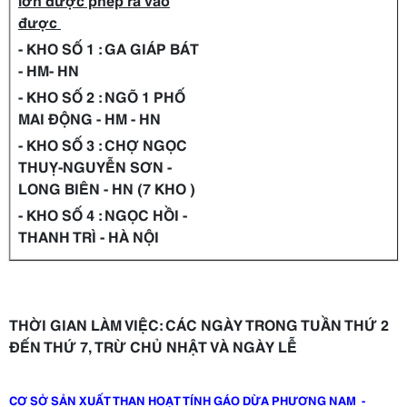
được
- KHO SỐ 1 : GA GIÁP BÁT
- HM- HN
- KHO SỐ 2 : NGÕ 1 PHỐ
MAI ĐỘNG - HM - HN
- KHO SỐ 3 : CHỢ NGỌC
THUỴ-NGUYỄN SƠN -
LONG BIÊN - HN (7 KHO )
- KHO SỐ 4 : NGỌC HỒI -
THANH TRÌ - HÀ NỘI
THỜI GIAN LÀM VIỆC: CÁC NGÀY TRONG TUẦN THỨ 2
ĐẾN THỨ 7, TRỪ CHỦ NHẬT VÀ NGÀY LỄ
CƠ SỞ SẢN XUẤT THAN HOẠT TÍNH GÁO DỪA PHƯƠNG NAM -