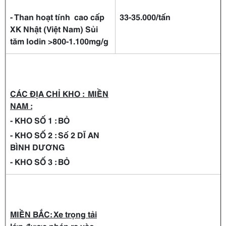
- Than hoạt tính cao cấp
33-35.000/tấn
XK Nhật (Việt Nam) Sủi
tăm Iodin >800-1.100mg/g
CÁC ĐỊA CHỈ KHO : MIỀN
NAM :
-
KHO SỐ 1 : BỎ
- KHO SỐ 2 : Số 2 DĨ AN
BÌNH DƯƠNG
- KHO SỐ 3 : BỎ
MIỀN BẮC: Xe trọng tải
lớn được phép ra vào