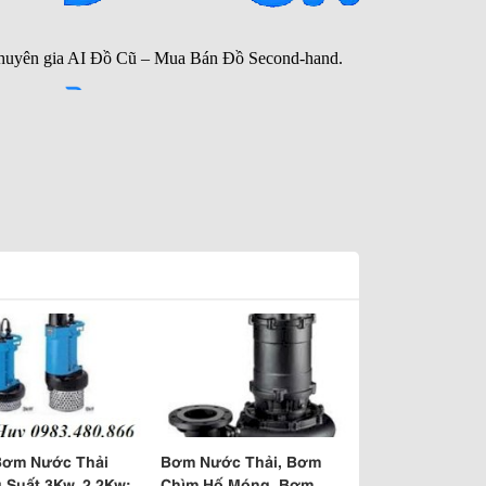
Bơm Nước Thải
Bơm Nước Thải, Bơm
 Suất 3Kw, 2,2Kw;
Chìm Hố Móng, Bơm