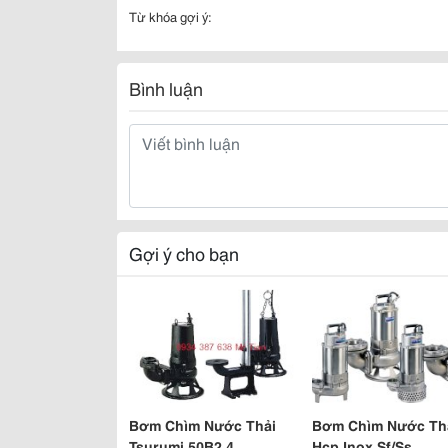
Từ khóa gợi ý:
Bình luận
Gợi ý cho bạn
Bơm Chìm Nước Thải
Bơm Chìm Nước Th
Tsurumi 50B2.4
Hcp Inox Sf/Ss