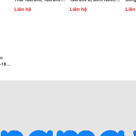
Pump, Bơm Nước
Tsurumi B
7,5K
Liên hệ
Liên hệ
Liên
Tsurumi
ớc
-18