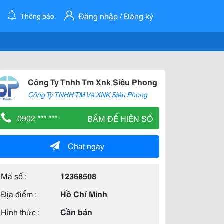
Đăng nhập / Đăng ký
Thông báo
Công Ty Tnhh Tm Xnk Siêu Phong
Công Ty TNHH TM Và XNK Siêu Phong
0902 *** ***
BẤM ĐỂ HIỆN SỐ
Chat ngay
Mã số :
12368508
Địa điểm :
Hồ Chí Minh
Hình thức :
Cần bán