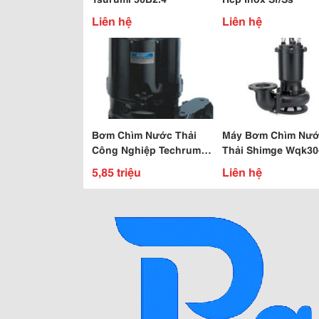
Liên hệ
Liên hệ
Bơm Chìm Nước Thải
Máy Bơm Chìm Nư
Công Nghiệp Techrumi
Thải Shimge Wqk30
2Hp1.5Kw 2 Ngựa
3.7Kw
5,85 triệu
Liên hệ
3Fa/380V