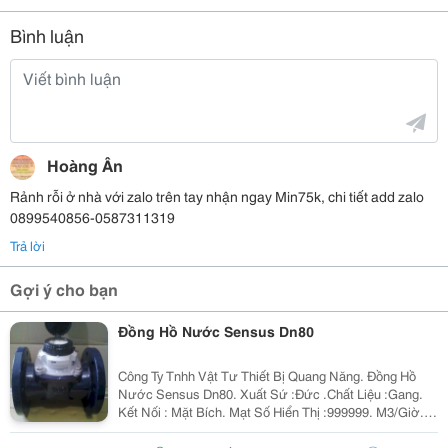
Bình luận
Hoàng Ân
Rảnh rỗi ở nhà với zalo trên tay nhận ngay Min75k, chi tiết add zalo
0899540856-0587311319
Trả lời
Gợi ý cho bạn
Đồng Hồ Nước Sensus Dn80
Công Ty Tnhh Vật Tư Thiết Bị Quang Năng. Đồng Hồ
Nước Sensus Dn80. Xuất Sứ :Đức .Chất Liệu :Gang.
Kết Nối : Mặt Bích. Mạt Số Hiển Thị :999999. M3/Giờ.
Hàng Mới 100% Bảo Hành 12 Tháng.uy Tín, Chât
Lượng Luôn Đặt Lên Hàng Đầu.giao Hàng Nhanh Chóng