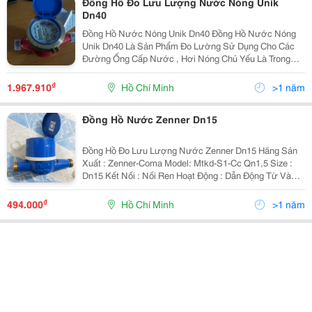
Đồng Hồ Đo Lưu Lượng Nước Nóng Unik
Dn40
Đồng Hồ Nước Nóng Unik Dn40 Đồng Hồ Nước Nóng
Unik Dn40 Là Sản Phẩm Đo Lường Sử Dụng Cho Các
Đường Ống Cấp Nước , Hơi Nóng Chủ Yếu Là Trong
Các Nhà Máy Và Xí Nghiệp Dệt , Hóa Chất . Đồng Hồ
Nước Nóng Unik Dn40 Size : Dn40 Kết Nối : Bíc
₫
1.967.910
Hồ Chí Minh
>1 năm
Đồng Hồ Nước Zenner Dn15
Đồng Hồ Đo Lưu Lượng Nước Zenner Dn15 Hãng Sản
Xuất : Zenner-Coma Model: Mtkd-S1-Cc Qn1,5 Size :
Dn15 Kết Nối : Nối Ren Hoạt Động : Dẫn Động Từ Và
Dạng Cơ Kiểu Hiển Thị Sô Trực Tiếp : 0000,000M3 Với
Size 21, 00000M3 Với Size : 27 -
₫
494.000
Hồ Chí Minh
>1 năm