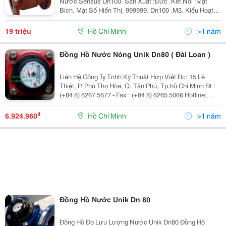
Nước Sensus Dn100. Sản Xuất :Đức .Kết Nối :Mặt
Bích. Mặt Số Hiển Thị. 999999. Dn100 .M3. Kiểu Hoạt
Động :Từ. Hàng Mới 100%,Bảo Hành 12 Tháng.giao
Hàng Nhanh Chóng Tận Nơi,Uy Tín ,Chất Lượng.qúy
19 triệu
Hồ Chí Minh
>1 năm
Khác
Đồng Hồ Nước Nóng Unik Dn80 ( Đài Loan )
Liên Hệ Công Ty Tnhh Kỹ Thuật Hợp Việt Đc: 15 Lê
Thiệt, P. Phú Thọ Hòa, Q. Tân Phú, Tp.hồ Chí Minh Đt :
(+84 8) 6267 5677 - Fax : (+84 8) 6265 5066 Hotline:
0903 056 455 - 0914654500 Email: Info@Hopviet.vn -
Website: Www.hopviet.vn
₫
6.924.960
Hồ Chí Minh
>1 năm
Đồng Hồ Nước Unik Dn 80
Đồng Hồ Đo Lưu Lượng Nước Unik Dn80 Đồng Hồ