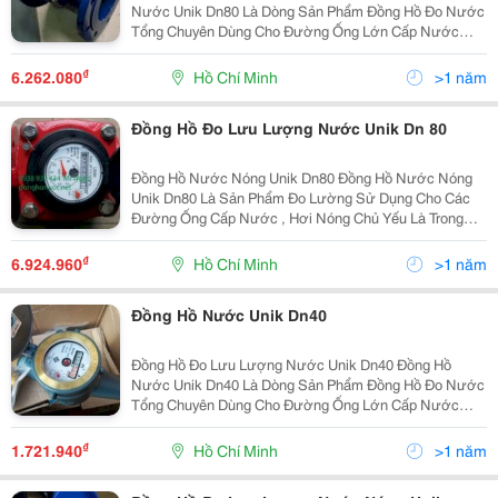
Nước Unik Dn80 Là Dòng Sản Phẩm Đồng Hồ Đo Nước
Tổng Chuyên Dùng Cho Đường Ống Lớn Cấp Nước
Của Các Tòa Nhà , Chung Cư , Đường Ống Nước Sạch
Chính Của Quận , Huyện Hoặc Dùng Làm Đồng Hồ Đo
₫
6.262.080
Hồ Chí Minh
>1 năm
Lưu Lượng Nước
Đồng Hồ Đo Lưu Lượng Nước Unik Dn 80
Đồng Hồ Nước Nóng Unik Dn80 Đồng Hồ Nước Nóng
Unik Dn80 Là Sản Phẩm Đo Lường Sử Dụng Cho Các
Đường Ống Cấp Nước , Hơi Nóng Chủ Yếu Là Trong
Các Nhà Máy Và Xí Nghiệp Dệt , Hóa Chất . Đồng Hồ
Nước Nóng Unik Dn80 Size : Dn80 Kết Nối : Bíc
₫
6.924.960
Hồ Chí Minh
>1 năm
Đồng Hồ Nước Unik Dn40
Đồng Hồ Đo Lưu Lượng Nước Unik Dn40 Đồng Hồ
Nước Unik Dn40 Là Dòng Sản Phẩm Đồng Hồ Đo Nước
Tổng Chuyên Dùng Cho Đường Ống Lớn Cấp Nước
Của Các Tòa Nhà , Chung Cư , Đường Ống Nước Sạch
Chính Của Quận , Huyện Hoặc Dùng Làm Đồng Hồ Đo
₫
1.721.940
Hồ Chí Minh
>1 năm
Lưu Lượng Nước