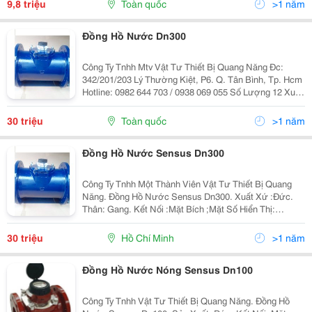
9,8 triệu
Toàn quốc
>1 năm
,
Đồng Hồ Nước Dn300
Công Ty Tnhh Mtv Vật Tư Thiết Bị Quang Năng Đc:
342/201/203 Lý Thường Kiệt, P6. Q. Tân Bình, Tp. Hcm
Hotline: 0982 644 703 / 0938 069 055 Số Lượng 12 Xuất
Xứ Hàng Công Ty Bảo Hành 12
30 triệu
Toàn quốc
>1 năm
Đồng Hồ Nước Sensus Dn300
Công Ty Tnhh Một Thành Viên Vật Tư Thiết Bị Quang
Năng. Đồng Hồ Nước Sensus Dn300. Xuất Xứ :Đức.
Thân: Gang. Kết Nối :Mặt Bích ;Mặt Số Hiển Thị:
999999. Dn300. Kiểu Hoạt Động: Từ . Hàng Mới 100%
Bảo Hành 12 Tháng,Uy Tín ,Chất Lượng, Giao Hàng
30 triệu
Hồ Chí Minh
>1 năm
Nhan
Đồng Hồ Nước Nóng Sensus Dn100
Công Ty Tnhh Vật Tư Thiết Bị Quang Năng. Đồng Hồ