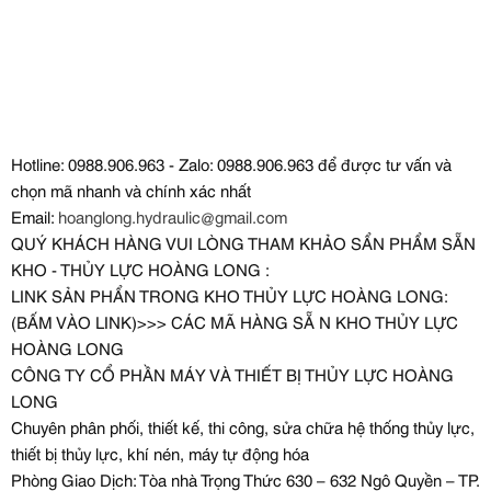
Hotline: 0988.906.963 - Zalo: 0988.906.963 để được tư vấn và
chọn mã nhanh và chính xác nhất
Email:
hoanglong.hydraulic@gmail.com
QUÝ KHÁCH HÀNG VUI LÒNG THAM KHẢO SẨN PHẨM SẴN
KHO - THỦY LỰC HOÀNG LONG :
LINK SẢN PHẨN TRONG KHO THỦY LỰC HOÀNG LONG:
(BẤM VÀO LINK)>>> CÁC MÃ HÀNG SẴ N KHO THỦY LỰC
HOÀNG LONG
CÔNG TY CỔ PHẦN MÁY VÀ THIẾT BỊ THỦY LỰC HOÀNG
LONG
Chuyên phân phối, thiết kế, thi công, sửa chữa hệ thống thủy lực,
thiết bị thủy lực, khí nén, máy tự động hóa
Phòng Giao Dịch: Tòa nhà Trọng Thức 630 – 632 Ngô Quyền – TP.