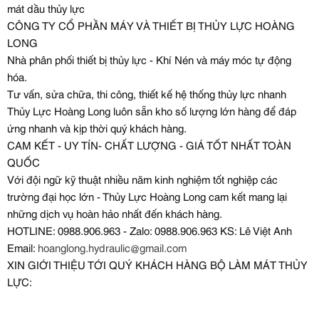
mát dầu thủy lực
CÔNG TY CỔ PHẦN MÁY VÀ THIẾT BỊ THỦY LỰC HOÀNG
LONG
Nhà phân phối thiết bị thủy lực - Khí Nén và máy móc tự động
hóa.
Tư vấn, sửa chữa, thi công, thiết kế hệ thống thủy lực nhanh
Thủy Lực Hoàng Long luôn sẵn kho số lượng lớn hàng để đáp
ứng nhanh và kịp thời quý khách hàng.
CAM KẾT - UY TÍN- CHẤT LƯỢNG - GIÁ TỐT NHẤT TOÀN
QUỐC
Với đội ngữ kỹ thuật nhiều năm kinh nghiệm tốt nghiệp các
trường đại học lớn - Thủy Lực Hoàng Long cam kết mang lại
những dịch vụ hoàn hảo nhất đến khách hàng.
HOTLINE: 0988.906.963 - Zalo: 0988.906.963 KS: Lê Việt Anh
Email:
hoanglong.hydraulic@gmail.com
XIN GIỚI THIỆU TỚI QUÝ KHÁCH HÀNG BỘ LÀM MÁT THỦY
LỰC: