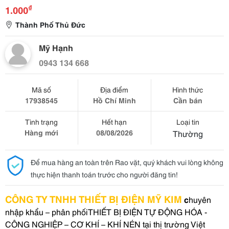
₫
1.000
Thành Phố Thủ Đức
Mỹ Hạnh
0943 134 668
Mã số
Địa điểm
Hình thức
17938545
Hồ Chí Minh
Cần bán
Tình trạng
Hết hạn
Loại tin
Hàng mới
08/08/2026
Thường
Để mua hàng an toàn trên Rao vặt, quý khách vui lòng không
thực hiện thanh toán trước cho người đăng tin!
CÔNG TY TNHH THIẾT BỊ ĐIỆN MỸ KIM
c
huyên
nhập khẩu – phân phốiTHIẾT BỊ ĐIỆN TỰ ĐỘNG HÓA -
CÔNG NGHIỆP – CƠ KHÍ – KHÍ NÉN tại thị trường Việt