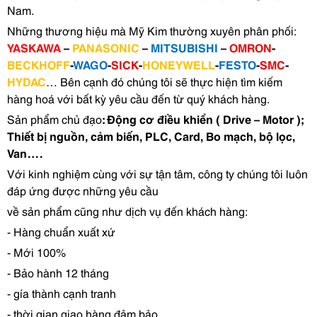
Nam.
Những thương hiệu mà Mỹ Kim thường xuyên phân phối:
YASKAWA
–
PANASONIC
–
MITSUBISHI
–
OMRON
-
BECKHOFF
-
WAGO
-
SICK
-
HONEYWELL
-
FESTO
-
SMC
-
HYDAC
… Bên cạnh đó chúng tôi sẽ thực hiện tìm kiếm
hàng hoá với bất kỳ yêu cầu đến từ quý khách hàng.
Sản phẩm chủ đạo
: Động cơ điều khiển ( Drive – Motor );
Thiết bị nguồn, cảm biến, PLC, Card, Bo mạch, bộ lọc,
Van….
Với kinh nghiệm cùng với sự tận tâm, công ty chúng tôi luôn
đáp ứng được những yêu cầu
về sản phẩm cũng như dịch vụ đến khách hàng:
- Hàng chuẩn xuất xứ
- Mới 100%
- Bảo hành 12 tháng
- gía thành cạnh tranh
- thời gian giao hàng đảm bảo