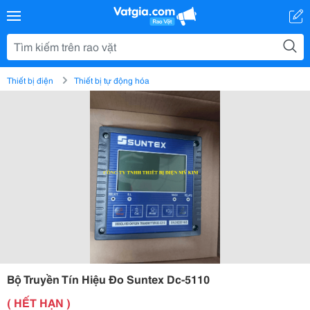
Thiết bị điện
Thiết bị tự động hóa
Bộ Truyền Tín Hiệu Đo Suntex Dc-5110
( HẾT HẠN )