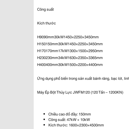
Công suất
Kích thước
H9090mm30kW1450×2250×3450mm
H150150mm30kW1450×2250×3450mm
H170170mm17kW1300×1500×2950mm
H230230mm34kW1630×2350×3365mm
H400400mm30kW1500×2200×4400mm
Ứng dụng phổ biến trong sản xuất bánh răng, bạc lót, lin
Máy Ép Bột Thủy Lực JWFM120 (120 Tấn – 1200KN)
Chiều cao đổ đầy: 150mm
Công suất: 47kW + 10kW
Kích thước: 1600×2300×4500mm