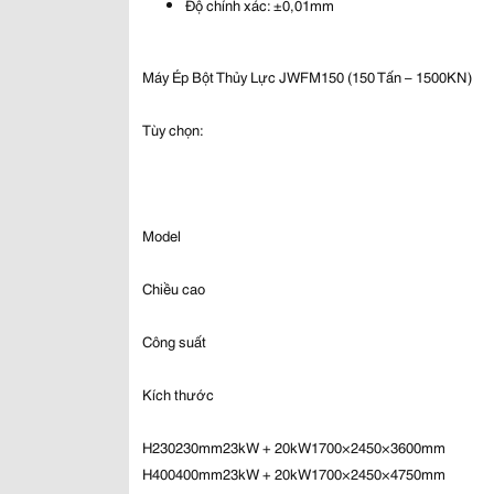
Độ chính xác: ±0,01mm
Máy Ép Bột Thủy Lực JWFM150 (150 Tấn – 1500KN)
Tùy chọn:
Model
Chiều cao
Công suất
Kích thước
H230230mm23kW + 20kW1700×2450×3600mm
H400400mm23kW + 20kW1700×2450×4750mm