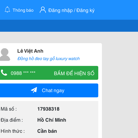
Đăng nhập / Đăng ký
Thông báo
Lê Việt Anh
Đồng hồ đeo tay gỗ luxury watch
0988 *** ***
BẤM ĐỂ HIỆN SỐ
Chat ngay
Mã số :
17938318
Địa điểm :
Hồ Chí Minh
Hình thức :
Cần bán