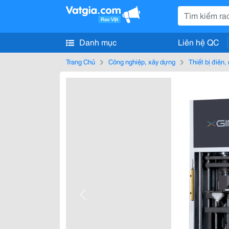
Danh mục
Liên hệ QC
Trang Chủ
Công nghiệp, xây dựng
Thiết bị điện