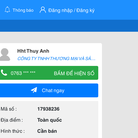
Đăng nhập / Đăng ký
Thông báo
Hht Thuy Anh
C
ÔNG TY TNHH THƯƠNG MẠI VÀ SẢN XUẤT H2T
0763 *** ***
BẤM ĐỂ HIỆN SỐ
Chat ngay
Mã số :
17938236
Địa điểm :
Toàn quốc
Hình thức :
Cần bán