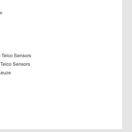
on
- Telco Sensors
 Telco Sensors
Leuze