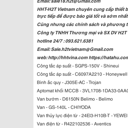
Email: sale18.h2t@Gmail.com
HHT-H2T Vietnam chuyên cung cấp thiết bị
trực tiếp để được báo giá tốt và sớm nhất
Cũng nhưng các chính sách và phương t
Công ty TNHH Thương mại và SX DV H2T
hotline 24/7 : 093.621.6381
Email: Sale.h2tvietnam@Gmail.com
web: http://hhtvina.com https://hatahu.co
Công tắc áp suất - SGPS-150V - Shineui
Công tắc áp suất - C6097A2210 - Honeywell
Bình ắc quy - J305E-AC - Trojan
Aptomat khối MCCB - 3VL1708-1DA33-0AA0
Van bướm - D6150N Belimo - Belimo
Van - GS-140L - CHIYODA
Van thủy lực điện từ - 24EI3-H10B-T - YEWEI
Van điện từ - R422102536 - Aventics