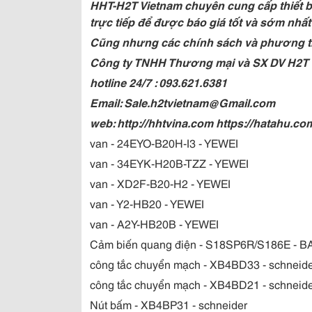
HHT-H2T Vietnam chuyên cung cấp thiết bị
trực tiếp để được báo giá tốt và sớm nhất
Cũng nhưng các chính sách và phương t
Công ty TNHH Thương mại và SX DV H2T
hotline 24/7 : 093.621.6381
Email: Sale.h2tvietnam@Gmail.com
web: http://hhtvina.com https://hatahu.co
van - 24EYO-B20H-I3 - YEWEI
van - 34EYK-H20B-TZZ - YEWEI
van - XD2F-B20-H2 - YEWEI
van - Y2-HB20 - YEWEI
van - A2Y-HB20B - YEWEI
Cảm biến quang điện - S18SP6R/S186E - 
công tắc chuyển mạch - XB4BD33 - schneid
công tắc chuyển mạch - XB4BD21 - schneid
Nút bấm - XB4BP31 - schneider