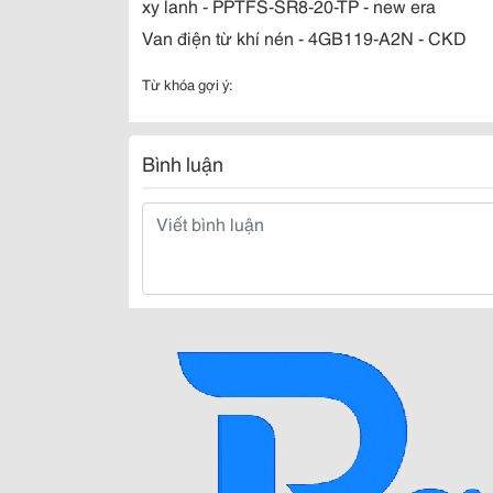
xy lanh - PPTFS-SR8-20-TP - new era
Van điện từ khí nén - 4GB119-A2N - CKD
Từ khóa gợi ý:
Bình luận