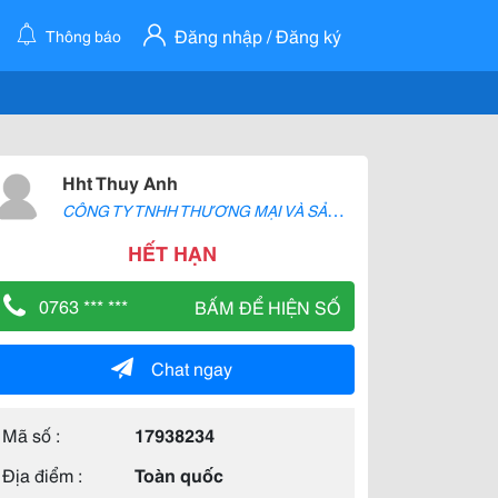
Đăng nhập / Đăng ký
Thông báo
Hht Thuy Anh
C
ÔNG TY TNHH THƯƠNG MẠI VÀ SẢN XUẤT H2T
HẾT HẠN
0763 *** ***
BẤM ĐỂ HIỆN SỐ
Chat ngay
Mã số :
17938234
Địa điểm :
Toàn quốc