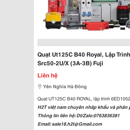
Quạt Ut125C B40 Royal, Lập Trì
Src50-2U/X (3A-3B) Fuji
Liên hệ
Yên Nghĩa Hà Đông
Quạt UT125C B40 ROYAL, lập trình 6ED1052
H2T việt nam chuyên nhập khẩu và phân phối
Thông tin liên hệ: Dt/Zalo:0763836381
Email: sale18.h2t@Gmail.com