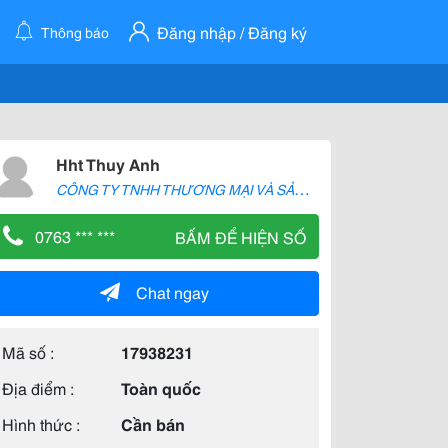
Đăng nhập / Đăng ký
Thông báo
Hht Thuy Anh
C
ÔNG TY TNHH THƯƠNG MẠI VÀ SẢN XUẤT H2T
0763 *** ***
BẤM ĐỂ HIỆN SỐ
Chat ngay
Mã số :
17938231
Địa điểm :
Toàn quốc
Hình thức :
Cần bán