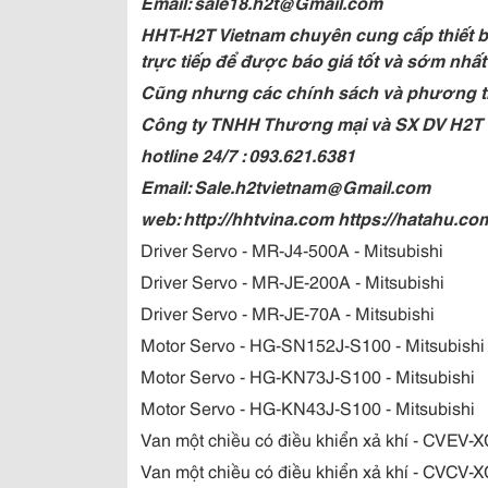
Email: sale18.h2t@Gmail.com
HHT-H2T Vietnam chuyên cung cấp thiết bị
trực tiếp để được báo giá tốt và sớm nhất
Cũng nhưng các chính sách và phương t
Công ty TNHH Thương mại và SX DV H2T
hotline 24/7 : 093.621.6381
Email: Sale.h2tvietnam@Gmail.com
web: http://hhtvina.com https://hatahu.co
Driver Servo - MR-J4-500A - Mitsubishi
Driver Servo - MR-JE-200A - Mitsubishi
Driver Servo - MR-JE-70A - Mitsubishi
Motor Servo - HG-SN152J-S100 - Mitsubishi
Motor Servo - HG-KN73J-S100 - Mitsubishi
Motor Servo - HG-KN43J-S100 - Mitsubishi
Van một chiều có điều khiển xả khí - CVEV-
Van một chiều có điều khiển xả khí - CVCV-