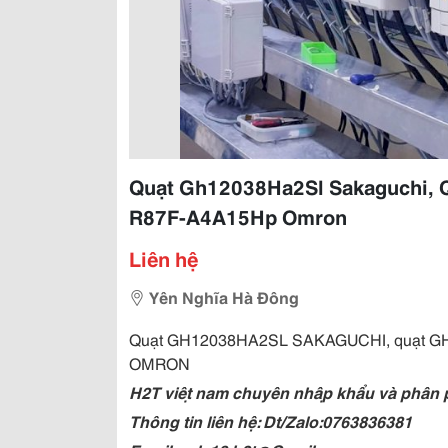
Quạt Gh12038Ha2Sl Sakaguchi, 
R87F-A4A15Hp Omron
Liên hệ
Yên Nghĩa Hà Đông
Quạt GH12038HA2SL SAKAGUCHI, quạt G
OMRON
H2T việt nam chuyên nhập khẩu và phân phối
Thông tin liên hệ: Dt/Zalo:0763836381