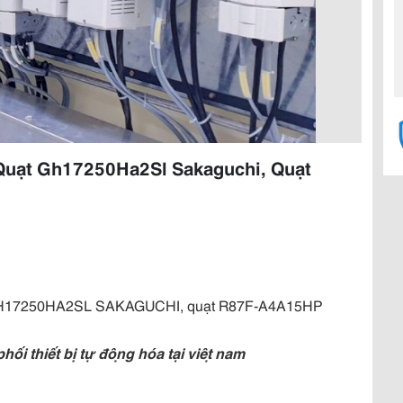
Quạt Gh17250Ha2Sl Sakaguchi, Quạt
H17250HA2SL SAKAGUCHI, quạt R87F-A4A15HP
 thiết bị tự động hóa tại việt nam