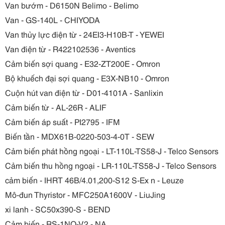
Van bướm - D6150N Belimo - Belimo
Van - GS-140L - CHIYODA
Van thủy lực điện từ - 24EI3-H10B-T - YEWEI
Van điện từ - R422102536 - Aventics
Cảm biến sợi quang - E32-ZT200E - Omron
Bộ khuếch đại sợi quang - E3X-NB10 - Omron
Cuộn hút van điện từ - D01-4101A - Sanlixin
Cảm biến từ - AL-26R - ALIF
Cảm biến áp suất - PI2795 - IFM
Biến tần - MDX61B-0220-503-4-0T - SEW
Cảm biến phát hồng ngoại - LT-110L-TS58-J - Telco Sensors
Cảm biến thu hồng ngoại - LR-110L-TS58-J - Telco Sensors
cảm biến - IHRT 46B/4.01,200-S12 S-Ex n - Leuze
Mô-đun Thyristor - MFC250A1600V - LiuJing
xi lanh - SC50x390-S - BEND
Cảm biến - RS-1NO-V2 - NA